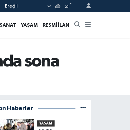
°
Ereğli
21
-SANAT
YAŞAM
RESMİ İLAN
nda sona
on Haberler
YAŞAM