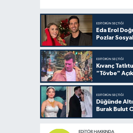
EDITÖRÜN SEÇTIĞI
Eda Erol Doğu
Pozlar Sosyal
EDITÖRÜN SEÇTIĞI
Kıvanç Tatlı
"Tövbe" Açık
EDITÖRÜN SEÇTIĞI
Düğünde Altı
Burak Bulut O
EDITÖR HAKKINDA