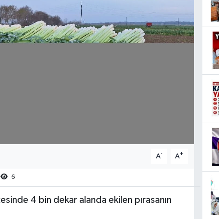
-
+
A
A
6
sinde 4 bin dekar alanda ekilen pırasanın