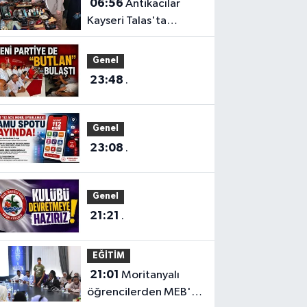
06:56
Antikacılar
Kayseri Talas'ta
buluşuyor
Genel
23:48
.
Genel
23:08
.
Genel
21:21
.
EĞİTİM
21:01
Moritanyalı
öğrencilerden MEB'e