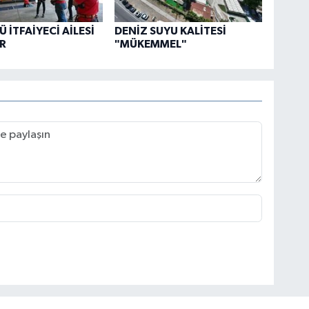
 İTFAİYECİ AİLESİ
DENİZ SUYU KALİTESİ
R
"MÜKEMMEL"