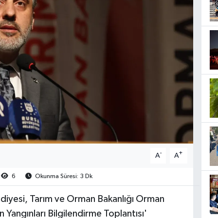
-
+
A
A
6
Okunma Süresi: 3 Dk
lediyesi, Tarım ve Orman Bakanlığı Orman
 Yangınları Bilgilendirme Toplantısı'