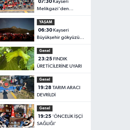
07:30
Kayseri
Melikgazi'den
ücretsiz yaz kursları
YAŞAM
06:30
Kayseri
Büyükşehir gökyüzü
tutkunlarını Erciyes'te
Genel
buluşturacak
23:25
FINDIK
ÜRETİCİLERİNE UYARI
Genel
19:28
TARIM ARACI
DEVRİLDİ
Genel
19:25
‘ÖNCELİK İŞÇİ
SAĞLIĞI’