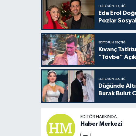
EDITÖRÜN SEÇTIĞI
Eda Erol Doğu
Pozlar Sosyal
EDITÖRÜN SEÇTIĞI
Kıvanç Tatlı
"Tövbe" Açık
EDITÖRÜN SEÇTIĞI
Düğünde Altı
Burak Bulut O
EDITÖR HAKKINDA
Haber Merkezi