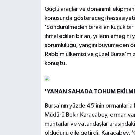
Güçlü araçlar ve donanımlı ekipman
konusunda göstereceği hassasiyeti
'Söndürülmeden bırakılan küçük bir a
ihmal edilen bir an, yılların emeğin
sorumluluğu, yangını büyümeden ön
Rabbim ülkemizi ve güzel Bursa'mızı
konuştu.
'YANAN SAHADA TOHUM EKİLMEM
Bursa'nın yüzde 45'inin ormanlarla
Müdürü Bekir Karacabey, orman varl
muhtarlar ve vatandaşlar arasında
olduğunu dile getirdi. Karacabey, '