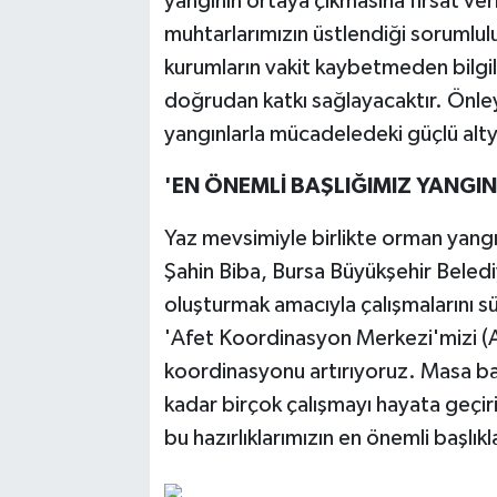
yangının ortaya çıkmasına fırsat ve
muhtarlarımızın üstlendiği sorumlulu
kurumların vakit kaybetmeden bilgi
doğrudan katkı sağlayacaktır. Önleyi
yangınlarla mücadeledeki güçlü alty
'EN ÖNEMLİ BAŞLIĞIMIZ YANGI
Yaz mevsimiyle birlikte orman yangın
Şahin Biba, Bursa Büyükşehir Belediye
oluşturmak amacıyla çalışmalarını s
'Afet Koordinasyon Merkezi'mizi (
koordinasyonu artırıyoruz. Masa baş
kadar birçok çalışmayı hayata geçir
bu hazırlıklarımızın en önemli başlık