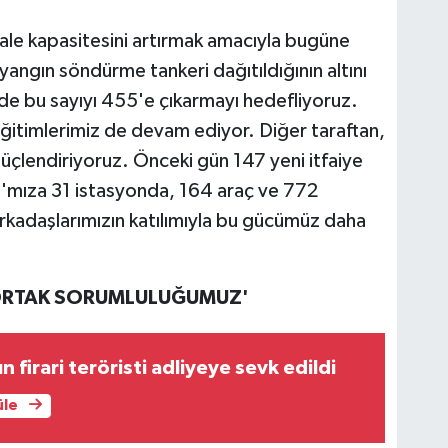
ale kapasitesini artırmak amacıyla bugüne
angın söndürme tankeri dağıtıldığının altını
sinde bu sayıyı 455'e çıkarmayı hedefliyoruz.
ğitimlerimiz de devam ediyor. Diğer taraftan,
güçlendiriyoruz. Önceki gün 147 yeni itfaiye
'mıza 31 istasyonda, 164 araç ve 772
rkadaşlarımızın katılımıyla bu gücümüz daha
 ORTAK SORUMLULUĞUMUZ'
firari teröristi adliyeye sevk edildi
üle