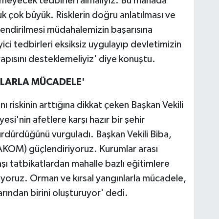
rmeyecek tedbirleri almalıyız. Bu manada
k çok büyük. Risklerin doğru anlatılması ve
lendirilmesi müdahalemizin başarısına
ci tedbirleri eksiksiz uygulayıp devletimizin
apısını desteklemeliyiz' diye konuştu.
NLARLA MÜCADELE'
ı riskinin arttığına dikkat çeken Başkan Vekili
si'nin afetlere karşı hazır bir şehir
ürdürdüğünü vurguladı. Başkan Vekili Biba,
AKOM) güçlendiriyoruz. Kurumlar arası
ı tatbikatlardan mahalle bazlı eğitimlere
iyoruz. Orman ve kırsal yangınlarla mücadele,
larından birini oluşturuyor' dedi.