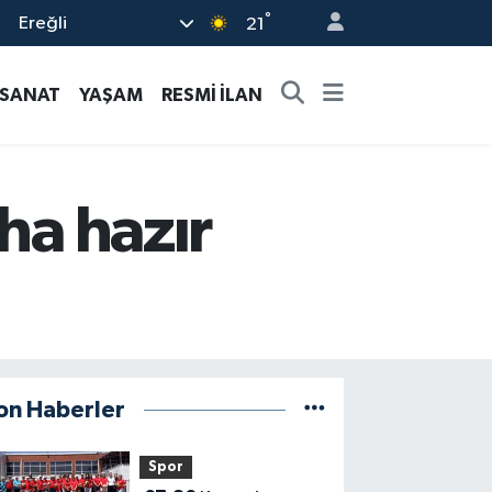
°
Ereğli
21
-SANAT
YAŞAM
RESMİ İLAN
ha hazır
on Haberler
Spor