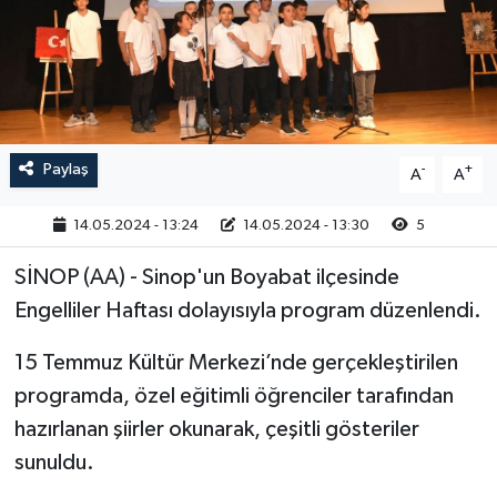
RESMİ İLAN
Paylaş
-
+
A
A
14.05.2024 - 13:24
14.05.2024 - 13:30
5
SİNOP (AA) - Sinop'un Boyabat ilçesinde
Engelliler Haftası dolayısıyla program düzenlendi.
15 Temmuz Kültür Merkezi’nde gerçekleştirilen
programda, özel eğitimli öğrenciler tarafından
hazırlanan şiirler okunarak, çeşitli gösteriler
sunuldu.