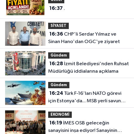
16:37
.
SİYASET
16:36
CHP'li Serdar Yılmaz ve
Sinan Hano'dan OGC'ye ziyaret
Gündem
16:28
İzmit Belediyesi'nden Ruhsat
Müdürlüğü iddialarına açıklama
Gündem
16:24
Türk F-16'ları NATO görevi
için Estonya'da... MSB yerli savunma
sistemleriyle güçleniyor
EKONOMİ
16:19
İMES OSB geleceğin
sanayisini inşa ediyor! Sanayinin