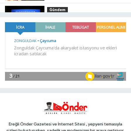
geleceği İMES OSB'de konuşuldu
Gündem
16:15
Trabzon'a yapılacak yeni
yatırımlar imza altına alındı
EĞİTİM
16:09
YÖK'ten uluslararası
mezunlara ikamet kolaylığı... Süre 2
yıla kadar uzatılabilecek
YAŞAM
16:03
Sakarya'da ücretsiz
doğalgaza kavuşacaklar
Genel
16:02
.
Ereğli Önder Gazetesi ve İnternet Sitesi , yepyeni temasıyla
sizleri buluştururken, sadelik ve modernizmi bir araya getiriyor.