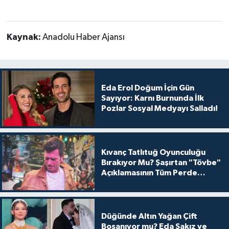
Kaynak:
Anadolu Haber Ajansı
Eda Erol Doğum İçin Gün
Sayıyor: Karnı Burnunda İlk
Pozlar Sosyal Medyayı Salladı!
Kıvanç Tatlıtuğ Oyunculuğu
Bırakıyor Mu? Şaşırtan "Tövbe"
Açıklamasının Tüm Perde
Arkası
Düğünde Altın Yağan Çift
Boşanıyor mu? Eda Sakız ve