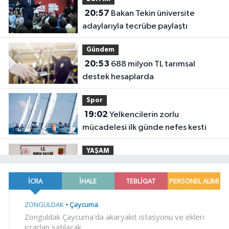
20:57
Bakan Tekin üniversite
adaylarıyla tecrübe paylaştı
Gündem
20:53
688 milyon TL tarımsal
destek hesaplarda
Spor
19:02
Yelkencilerin zorlu
mücadelesi ilk günde nefes kesti
YAŞAM
18:55
Bursa'da tarihi eser
operasyonu! 273 sikke ve 18 obje ele
geçirildi
YAŞAM
18:51
Eyüpsultan Meydanı
yenileniyor... İlk taşı Nuri Aslan koydu