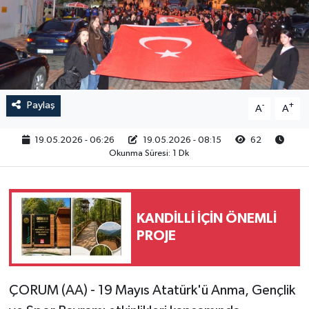
RESMİ İLAN
Paylaş
-
+
A
A
19.05.2026 - 06:26
19.05.2026 - 08:15
62
Okunma Süresi: 1 Dk
KANDİLLİ İÇİN ÖNEMLİ
PROJE
ÇORUM (AA) - 19 Mayıs Atatürk'ü Anma, Gençlik