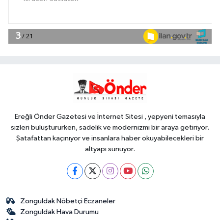
Teknoloji
18:45
Yapay zeka genç
girişimcilere yeni kapılar açıyor
YAŞAM
18:37
Gebze'nin geleceği için
Başkent'te güçlü temaslar
Ereğli Önder Gazetesi ve İnternet Sitesi , yepyeni temasıyla
sizleri buluştururken, sadelik ve modernizmi bir araya getiriyor.
Şatafattan kaçınıyor ve insanlara haber okuyabilecekleri bir
altyapı sunuyor.
Zonguldak Nöbetçi Eczaneler
Zonguldak Hava Durumu