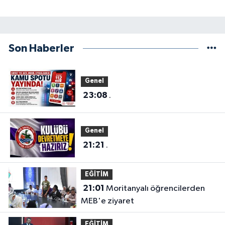
Son Haberler
Genel
23:08
.
Genel
21:21
.
EĞİTİM
21:01
Moritanyalı öğrencilerden
MEB'e ziyaret
EĞİTİM