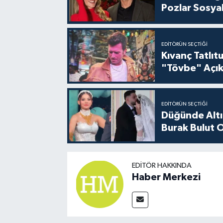
Pozlar Sosyal
EDITÖRÜN SEÇTIĞI
Kıvanç Tatlı
"Tövbe" Açık
EDITÖRÜN SEÇTIĞI
Düğünde Altı
Burak Bulut O
EDITÖR HAKKINDA
Haber Merkezi