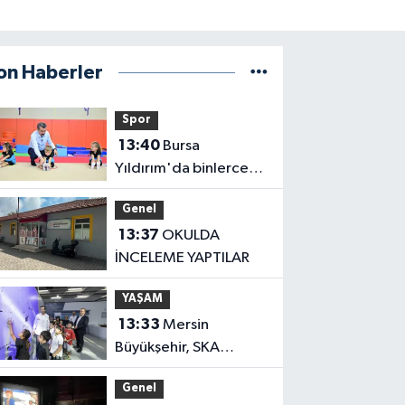
on Haberler
Spor
13:40
Bursa
Yıldırım'da binlerce
çocuk Yaz Spor
Genel
Okullarında buluşuyor
13:37
OKULDA
İNCELEME YAPTILAR
YAŞAM
13:33
Mersin
Büyükşehir, SKA
Endeksi'nde birinci
Genel
oldu