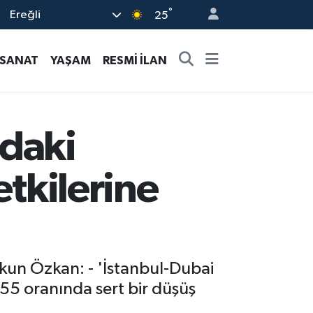
°
Ereğli
25
-SANAT
YAŞAM
RESMİ İLAN
daki
etkilerine
un Özkan: - 'İstanbul-Dubai
 55 oranında sert bir düşüş