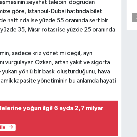
leşmesinin seyahat talebini doğrudan
imize göre, İstanbul-Dubai hattında bilet
de hattında ise yüzde 55 oranında sert bir
yüzde 35, Mısır rotası ise yüzde 25 oranında
min, sadece kriz yönetimi değil, aynı
ını vurgulayan Özkan, artan yakıt ve sigorta
de yukarı yönlü bir baskı oluşturduğunu, hava
inamik kapasite yönetiminin bu anlamda hayati
lelerine yoğun ilgi! 6 ayda 2,7 milyar
üle