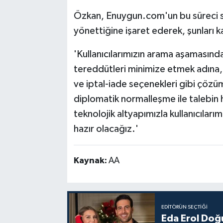
Özkan, Enuygun.com'un bu süreci sa
yönettiğine işaret ederek, şunları k
'Kullanıcılarımızın arama aşamasın
tereddütleri minimize etmek adına, ya
ve iptal-iade seçenekleri gibi çöz
diplomatik normalleşme ile talebin 
teknolojik altyapımızla kullanıcıları
hazır olacağız.'
Kaynak:
AA
EDITÖRÜN SEÇTIĞI
Eda Erol Doğu