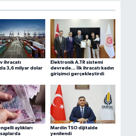
 ihracatı
Elektronik A.TR sistemi
a 3,6 milyar dolar
devrede... İlk ihracatı kadın
girişimci gerçekleştirdi
engelli aylıkları
Mardin TSO dijitalde
hesaplarda
yenilendi