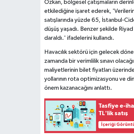
Özkan, bölgesel çatışmaların derin
etkilediğine işaret ederek, 'Veriler
satışlarında yüzde 65, İstanbul-Cid
düşüş yaşadı. Benzer şekilde Riyad 
daraldı.' ifadelerini kullandı.
Havacılık sektörü için gelecek döne
zamanda bir verimlilik sınavı olacağ
maliyetlerinin bilet fiyatları üzerin
yollarının rota optimizasyonu ve d
önem kazanacağını anlattı.
Tasfiye e-iha
TL'lik satış
İçeriği Görünt