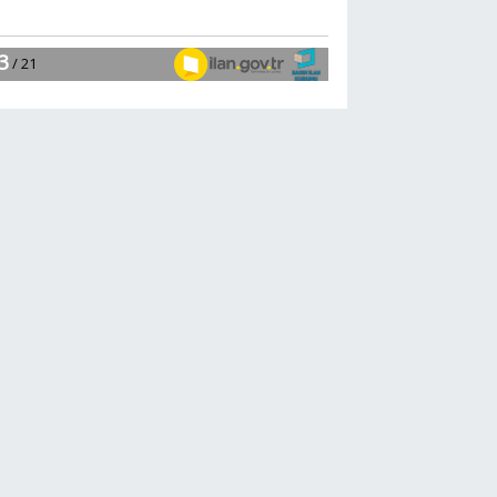
ilgi görüyor
Spor
13:03
Yelken
şöleninde kıyasıya
mücadele başlıyor
YAŞAM
12:58
Cevdet Yılmaz:
Milli yetkinlik hamlesi
ile insan kaynağını
güçlendiriyoruz