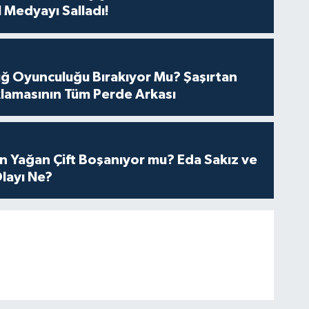
 Medyayı Salladı!
tuğ Oyunculuğu Bırakıyor Mu? Şaşırtan
lamasının Tüm Perde Arkası
n Yağan Çift Boşanıyor mu? Eda Sakız ve
layı Ne?