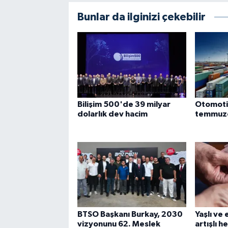
Bunlar da ilginizi çekebilir
Bilişim 500'de 39 milyar
Otomotiv
dolarlık dev hacim
temmuzd
BTSO Başkanı Burkay, 2030
Yaşlı ve 
vizyonunu 62. Meslek
artışlı 