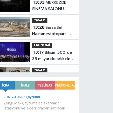
13:33
MERKEZDE
SİNEMA SALONU
YOK!..
YAŞAM
13:28
Bursa Şehir
Hastanesi otoparkı bu
ay hizmete açılıyor
EKONOMİ
13:17
Bilişim 500'de
39 milyar dolarlık dev
hacim
YAŞAM
13:10
Trabzon'da
turizm ofisleri
turistlerin rehberi
YAŞAM
oluyor
13:04
Kocaeli'de
gece sineması büyük