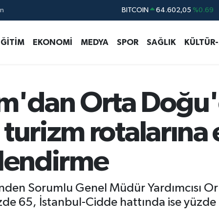
ın
DOLAR
47,5986
%0.06
EURO
55,0700
%0.1
EĞİTİM
EKONOMİ
MEDYA
SPOR
SAĞLIK
KÜLTÜR
STERLİN
64,2438
%0.21
GRAM ALTIN
6518.23
%0.39
BİST100
13.703
%0
m'dan Orta Doğu'
BITCOIN
64.602,05
%0.69
turizm rotalarına 
rlendirme
inden Sorumlu Genel Müdür Yardımcısı Ork
üzde 65, İstanbul-Cidde hattında ise yüzde