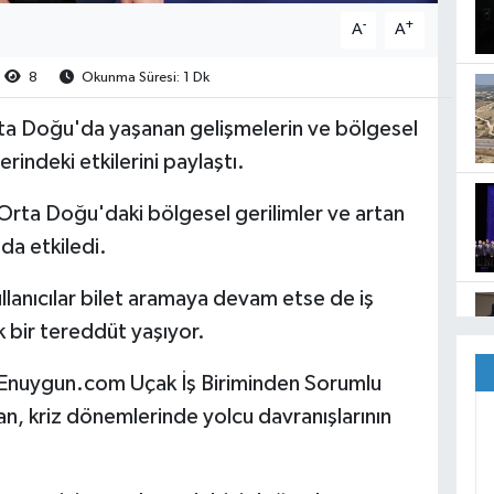
-
+
A
A
8
Okunma Süresi: 1 Dk
a Doğu'da yaşanan gelişmelerin ve bölgesel
erindeki etkilerini paylaştı.
Orta Doğu'daki bölgesel gerilimler ve artan
 da etkiledi.
lanıcılar bilet aramaya devam etse de iş
bir tereddüt yaşıyor.
n Enuygun.com Uçak İş Biriminden Sorumlu
, kriz dönemlerinde yolcu davranışlarının