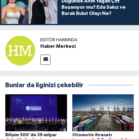
Düğünde Altın Yağan Çift
Boşanıyor mu? Eda Sakız ve
Burak Bulut Olayı Ne?
EDITÖR HAKKINDA
Haber Merkezi
Bunlar da ilginizi çekebilir
Bilişim 500'de 39 milyar
Otomotiv ihracatı