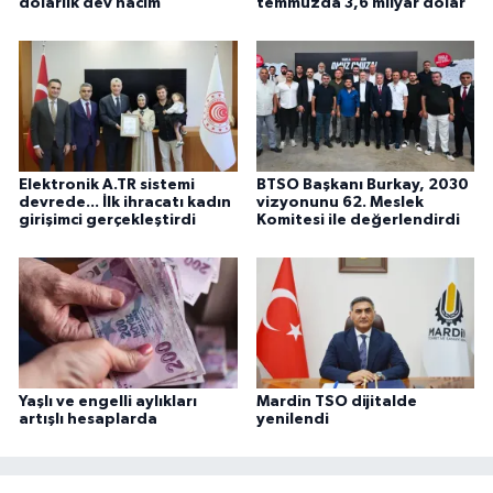
dolarlık dev hacim
temmuzda 3,6 milyar dolar
Elektronik A.TR sistemi
BTSO Başkanı Burkay, 2030
devrede... İlk ihracatı kadın
vizyonunu 62. Meslek
girişimci gerçekleştirdi
Komitesi ile değerlendirdi
Yaşlı ve engelli aylıkları
Mardin TSO dijitalde
artışlı hesaplarda
yenilendi