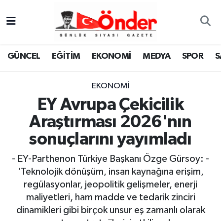
GÜNCEL
Zonguldak Nöbetçi Eczaneler
GÜNCEL
EĞİTİM
EKONOMİ
MEDYA
SPOR
S
EĞİTİM
Zonguldak Hava Durumu
EKONOMİ
EKONOMİ
Zonguldak Namaz Vakitleri
EY Avrupa Çekicilik
MEDYA
Zonguldak Trafik Yoğunluk Haritası
Araştırması 2026'nın
sonuçlarını yayımladı
SPOR
TFF 3.Lig 4.Grup Puan Durumu ve Fikstür
- EY-Parthenon Türkiye Başkanı Özge Gürsoy: -
SAĞLIK
Tüm Manşetler
'Teknolojik dönüşüm, insan kaynağına erişim,
regülasyonlar, jeopolitik gelişmeler, enerji
KÜLTÜR-SANAT
Son Dakika Haberleri
maliyetleri, ham madde ve tedarik zinciri
dinamikleri gibi birçok unsur eş zamanlı olarak
YAŞAM
Haber Arşivi