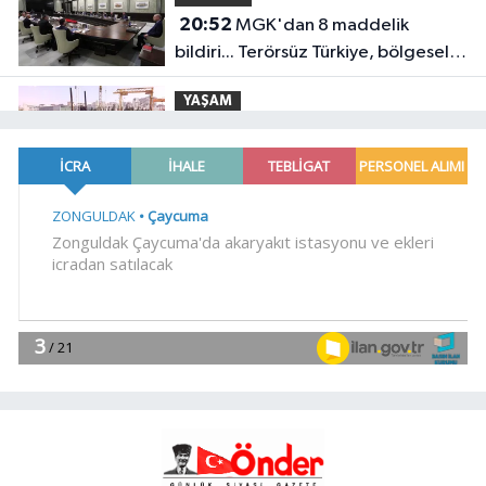
20:52
MGK'dan 8 maddelik
bildiri... Terörsüz Türkiye, bölgesel
güvenlik ve Gazze mesajı
YAŞAM
19:02
Yakıt barcı filosuna iki yeni
gemi
Teknoloji
18:52
Türk Tarih Kurumu'ndan tarihi
içerikler tek platformda
EKONOMİ
18:49
Fındık alım fiyatları
açıklandı... Alımlar 24 Ağustos'ta
başlıyor
Genel
18:48
.