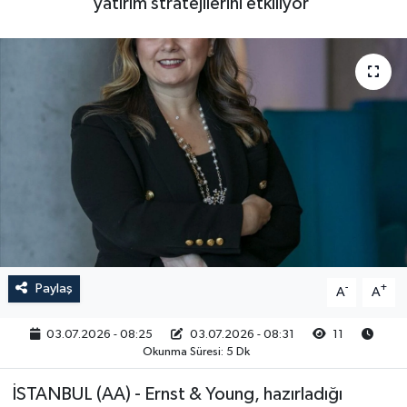
yatırım stratejilerini etkiliyor'
RESMİ İLAN
Paylaş
-
+
A
A
03.07.2026 - 08:25
03.07.2026 - 08:31
11
Okunma Süresi: 5 Dk
İSTANBUL (AA) - Ernst & Young, hazırladığı