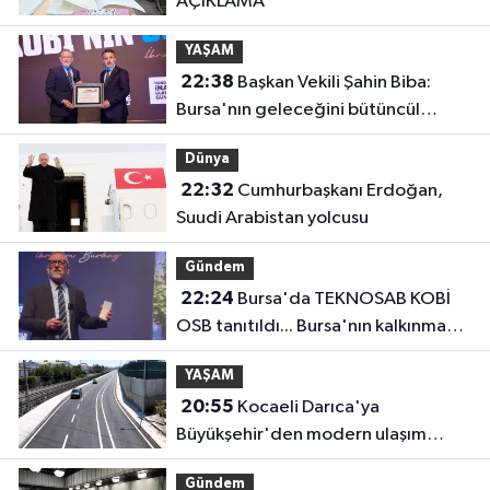
AÇIKLAMA
YAŞAM
22:38
Başkan Vekili Şahin Biba:
Bursa'nın geleceğini bütüncül
anlayışla planlıyoruz
Dünya
22:32
Cumhurbaşkanı Erdoğan,
Suudi Arabistan yolcusu
Gündem
22:24
Bursa'da TEKNOSAB KOBİ
OSB tanıtıldı... Bursa'nın kalkınma
yolculuğunda yeni dönem
YAŞAM
20:55
Kocaeli Darıca'ya
Büyükşehir'den modern ulaşım
yatırımı
Gündem