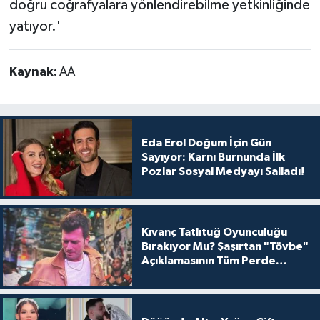
doğru coğrafyalara yönlendirebilme yetkinliğinde
yatıyor.'
Kaynak:
AA
Eda Erol Doğum İçin Gün
Sayıyor: Karnı Burnunda İlk
Pozlar Sosyal Medyayı Salladı!
Kıvanç Tatlıtuğ Oyunculuğu
Bırakıyor Mu? Şaşırtan "Tövbe"
Açıklamasının Tüm Perde
Arkası