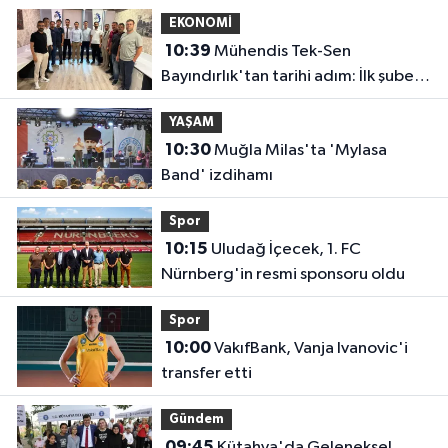
EKONOMİ
10:39
Mühendis Tek-Sen
Bayındırlık'tan tarihi adım: İlk şube
Diyarbakır'da açıldı
YAŞAM
10:30
Muğla Milas'ta 'Mylasa
Band' izdihamı
Spor
10:15
Uludağ İçecek, 1. FC
Nürnberg'in resmi sponsoru oldu
Spor
10:00
VakıfBank, Vanja Ivanovic'i
transfer etti
Gündem
09:45
Kütahya'da Geleneksel