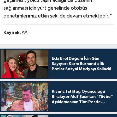
geçilmesi, yolcu taşımacılığında düzenin
sağlanması için yurt genelinde otobüs
denetimlerimiz etkin şekilde devam etmektedir."
Kaynak:
AA
Eda Erol Doğum İçin Gün
Sayıyor: Karnı Burnunda İlk
Pozlar Sosyal Medyayı Salladı!
Kıvanç Tatlıtuğ Oyunculuğu
Bırakıyor Mu? Şaşırtan "Tövbe"
Açıklamasının Tüm Perde
Arkası