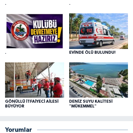
.
.
.
EVİNDE ÖLÜ BULUNDU!
GÖNÜLLÜ İTFAİYECİ AİLESİ
DENİZ SUYU KALİTESİ
BÜYÜYOR
"MÜKEMMEL"
Yorumlar