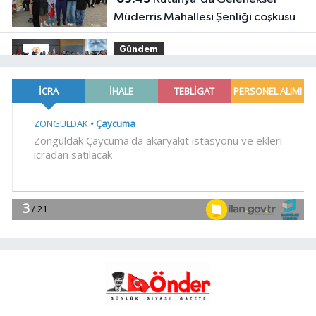
Müderris Mahallesi Şenliği coşkusu
Gündem
09:33
Terörsüz Türkiye yasa teklifi
komisyondan geçti
Gündem
09:30
Eyüpsultan Meydanı'na yeni
düzenleme
YAŞAM
09:15
Rize Yaşayan Miras Şöleni
coşkuyla başladı
YAŞAM
09:12
Deniz ekosistemini
koruyacak proje