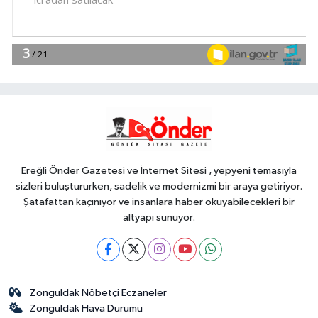
2026 yılı ilk dönem sonuçları
açıklandı
Gündem
18:25
6 yıl önceki kaçak avın failleri
tespit edildi! 5 yaban keçisi için
ceza uygulandı
YAŞAM
18:18
İstanbul İtfaiyesi'nden yangın
riskine karşı videolu uyarı
Ereğli Önder Gazetesi ve İnternet Sitesi , yepyeni temasıyla
sizleri buluştururken, sadelik ve modernizmi bir araya getiriyor.
Şatafattan kaçınıyor ve insanlara haber okuyabilecekleri bir
altyapı sunuyor.
Zonguldak Nöbetçi Eczaneler
Zonguldak Hava Durumu