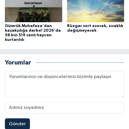
Gümrük Muhafaza'dan
Rüzgar sert esecek, sıcaklık
kaçakçılığa darbe! 2026'da
değişmeyecek
58 bin 519 canlı hayvan
kurtarıldı
Yorumlar
Gönder