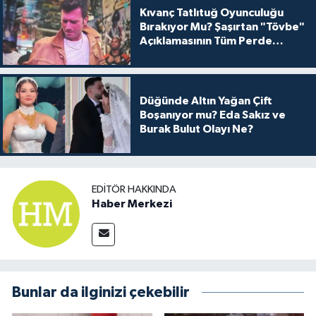
Kıvanç Tatlıtuğ Oyunculuğu
Bırakıyor Mu? Şaşırtan "Tövbe"
Açıklamasının Tüm Perde
Arkası
Düğünde Altın Yağan Çift
Boşanıyor mu? Eda Sakız ve
Burak Bulut Olayı Ne?
EDITÖR HAKKINDA
Haber Merkezi
Bunlar da ilginizi çekebilir