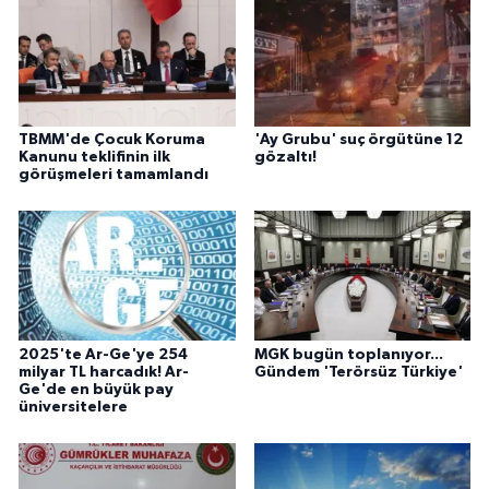
TBMM'de Çocuk Koruma
'Ay Grubu' suç örgütüne 12
Kanunu teklifinin ilk
gözaltı!
görüşmeleri tamamlandı
2025'te Ar-Ge'ye 254
MGK bugün toplanıyor...
milyar TL harcadık! Ar-
Gündem 'Terörsüz Türkiye'
Ge'de en büyük pay
üniversitelere