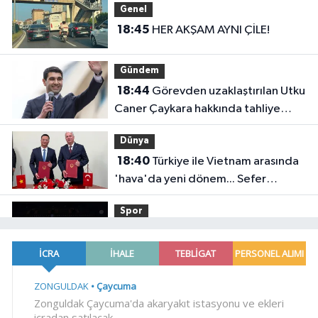
Genel
18:45
HER AKŞAM AYNI ÇİLE!
Gündem
18:44
Görevden uzaklaştırılan Utku
Caner Çaykara hakkında tahliye
kararı
Dünya
18:40
Türkiye ile Vietnam arasında
'hava'da yeni dönem... Sefer
kapasitesi artırıldı
Spor
18:35
Carettalar yeni sezona hırslı
başladı
EĞİTİM
18:29
TÜBİTAK 1707 programında