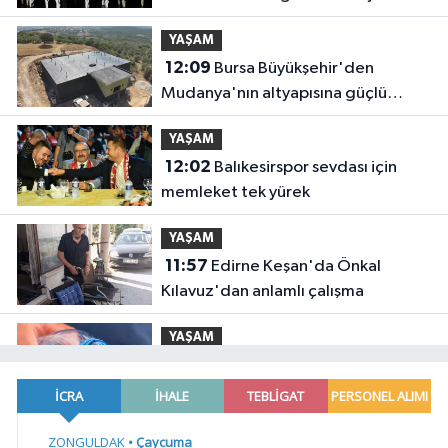
YAŞAM
12:09
Bursa Büyükşehir'den
Mudanya'nın altyapısına güçlü
yatırım
YAŞAM
12:02
Balıkesirspor sevdası için
memleket tek yürek
YAŞAM
11:57
Edirne Keşan'da Önkal
Kılavuz'dan anlamlı çalışma
YAŞAM
11:50
Su stresi çağı yaklaşıyor!
Uzmanlardan Türkiye için uyarı
YAŞAM