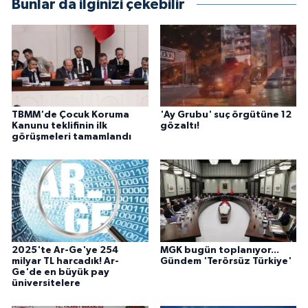
Bunlar da ilginizi çekebilir
TBMM'de Çocuk Koruma
'Ay Grubu' suç örgütüne 12
Kanunu teklifinin ilk
gözaltı!
görüşmeleri tamamlandı
2025'te Ar-Ge'ye 254
MGK bugün toplanıyor...
milyar TL harcadık! Ar-
Gündem 'Terörsüz Türkiye'
Ge'de en büyük pay
üniversitelere