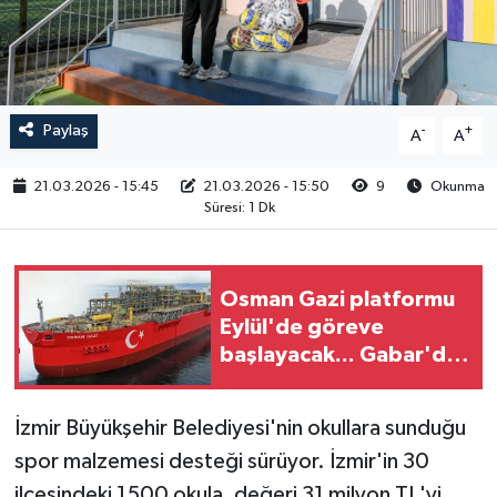
RESMİ İLAN
Paylaş
-
+
A
A
21.03.2026 - 15:45
21.03.2026 - 15:50
9
Okunma
Süresi: 1 Dk
Osman Gazi platformu
Eylül'de göreve
başlayacak... Gabar'da
günlük petrol üretimi
83 bin 200 varile ulaştı
İzmir Büyükşehir Belediyesi'nin okullara sunduğu
spor malzemesi desteği sürüyor. İzmir'in 30
ilçesindeki 1500 okula, değeri 31 milyon TL'yi