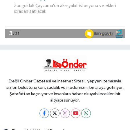
11:42
İzmir Efes Selçuk'ta engelsiz
yaşamda üreterek güçleniyorlar
YAŞAM
11:37
Av sezonu 18 Ağustos'ta
açılacak
Genel
11:37
ELLERİNİZE SAĞLIK...
Ereğli Önder Gazetesi ve İnternet Sitesi , yepyeni temasıyla
sizleri buluştururken, sadelik ve modernizmi bir araya getiriyor.
Şatafattan kaçınıyor ve insanlara haber okuyabilecekleri bir
altyapı sunuyor.