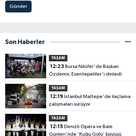
Gönder
Son Haberler
YAŞAM
12:23
Bursa Nilüfer'de Başkan
Özdemir, Esentepeliler'i dinledi
YAŞAM
12:19
İstanbul Maltepe'de ilaçlama
çalışmaları sürüyor
YAŞAM
12:15
Denizli Opera ve Bale
Günleri'nde 'Kuğu Gölü' büyüsü