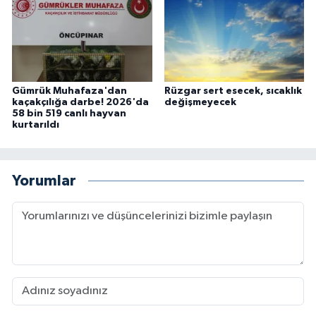
Gümrük Muhafaza'dan
Rüzgar sert esecek, sıcaklık
kaçakçılığa darbe! 2026'da
değişmeyecek
58 bin 519 canlı hayvan
kurtarıldı
Yorumlar