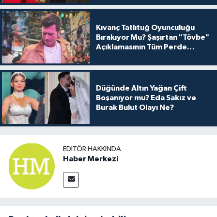
Kıvanç Tatlıtuğ Oyunculuğu
Bırakıyor Mu? Şaşırtan "Tövbe"
Açıklamasının Tüm Perde
Arkası
Düğünde Altın Yağan Çift
Boşanıyor mu? Eda Sakız ve
Burak Bulut Olayı Ne?
EDITÖR HAKKINDA
Haber Merkezi