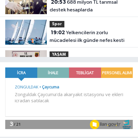
20:53
688 milyon TL tarımsal
destek hesaplarda
Spor
19:02
Yelkencilerin zorlu
mücadelesi ilk günde nefes kesti
YAŞAM
18:55
Bursa'da tarihi eser
operasyonu! 273 sikke ve 18 obje ele
geçirildi
YAŞAM
18:51
Eyüpsultan Meydanı
yenileniyor... İlk taşı Nuri Aslan koydu
Teknoloji
18:45
Yapay zeka genç
girişimcilere yeni kapılar açıyor