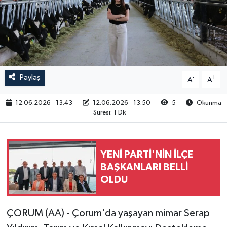
RESMİ İLAN
Paylaş
-
+
A
A
12.06.2026 - 13:43
12.06.2026 - 13:50
5
Okunma
Süresi: 1 Dk
YENİ PARTİ'NİN İLÇE
BAŞKANLARI BELLİ
OLDU
ÇORUM (AA) - Çorum'da yaşayan mimar Serap