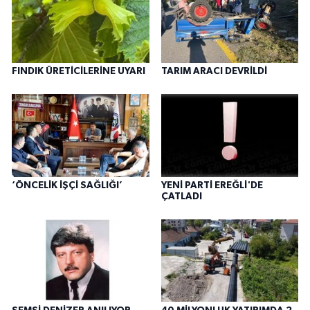
FINDIK ÜRETİCİLERİNE UYARI
TARIM ARACI DEVRİLDİ
‘ÖNCELİK İŞÇİ SAĞLIĞI’
YENİ PARTİ EREĞLİ'DE
ÇATLADI