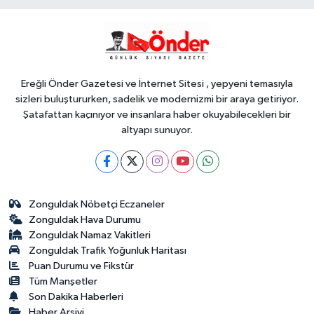
YAŞAM
18:37
Gebze'nin geleceği için
Başkent'te güçlü temaslar
Ereğli Önder Gazetesi ve İnternet Sitesi , yepyeni temasıyla
sizleri buluştururken, sadelik ve modernizmi bir araya getiriyor.
Şatafattan kaçınıyor ve insanlara haber okuyabilecekleri bir
altyapı sunuyor.
Zonguldak Nöbetçi Eczaneler
Zonguldak Hava Durumu
Zonguldak Namaz Vakitleri
Zonguldak Trafik Yoğunluk Haritası
Puan Durumu ve Fikstür
Tüm Manşetler
Son Dakika Haberleri
Haber Arşivi