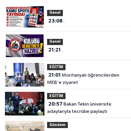
Genel
23:08
.
Genel
21:21
.
EĞİTİM
21:01
Moritanyalı öğrencilerden
MEB'e ziyaret
EĞİTİM
20:57
Bakan Tekin üniversite
adaylarıyla tecrübe paylaştı
Gündem