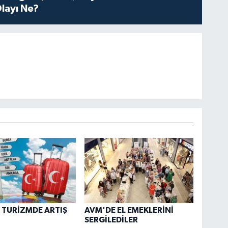
layı Ne?
İ TURİZMDE ARTIŞ
AVM'DE EL EMEKLERİNİ
SERGİLEDİLER