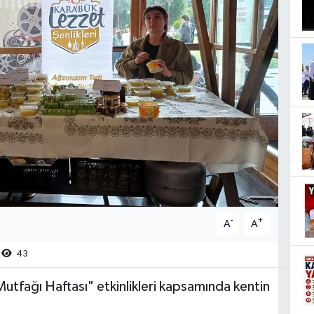
-
+
A
A
43
tfağı Haftası" etkinlikleri kapsamında kentin