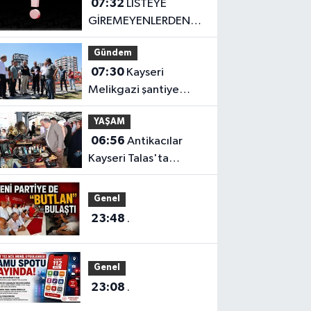
07:32
LİSTEYE
GİREMEYENLERDEN
SERT AÇIKLAMA
Gündem
07:30
Kayseri
Melikgazi şantiye
alanına döndü
YAŞAM
06:56
Antikacılar
Kayseri Talas'ta
buluşuyor
Genel
23:48
.
Genel
23:08
.