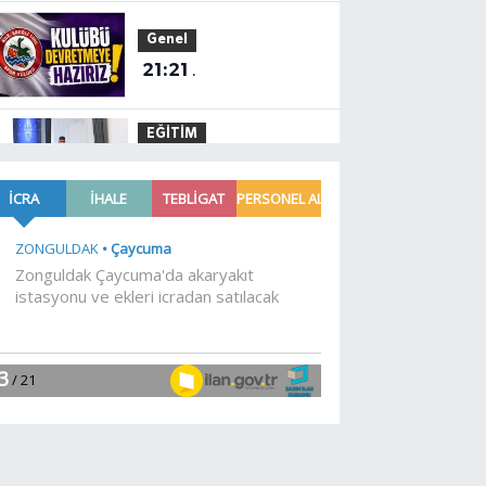
Genel
21:21
.
EĞİTİM
21:01
Moritanyalı
öğrencilerden MEB'e
ziyaret
EĞİTİM
20:57
Bakan Tekin
üniversite adaylarıyla
tecrübe paylaştı
Gündem
20:53
688 milyon TL
tarımsal destek
hesaplarda
Spor
19:02
Yelkencilerin