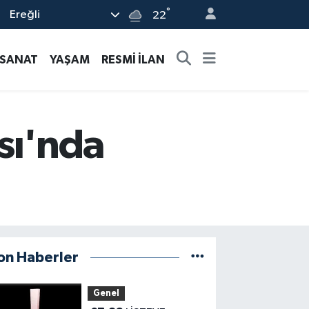
°
Ereğli
22
-SANAT
YAŞAM
RESMİ İLAN
sı'nda
on Haberler
Genel