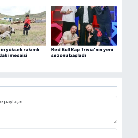
in yüksek rakımlı
Red Bull Rap Trivia'nın yeni
daki mesaisi
sezonu başladı