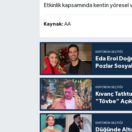
Etkinlik kapsamında kentin yöresel v
Kaynak:
AA
EDITÖRÜN SEÇTIĞI
Eda Erol Doğu
Pozlar Sosyal
EDITÖRÜN SEÇTIĞI
Kıvanç Tatlı
"Tövbe" Açık
EDITÖRÜN SEÇTIĞI
Düğünde Altı