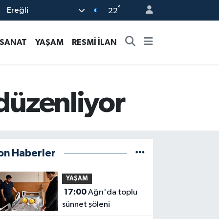
°
Ereğli
22
-SANAT
YAŞAM
RESMİ İLAN
 düzenliyor
on Haberler
YAŞAM
17:00
Ağrı'da toplu
sünnet şöleni