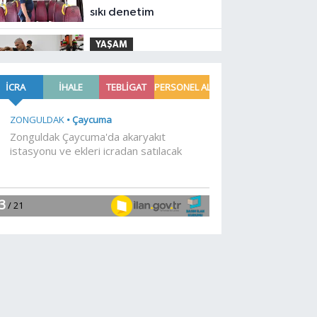
sıkı denetim
YAŞAM
16:17
Emekli Kafe'de
kuaför ve berber
hizmeti başladı
EĞİTİM
16:15
KARBEM'den
LGS'de yüzde 95,7
başarı
Magazin
16:10
Mustafa
Keser'den müzik ve
kahkaha dolu gece
YAŞAM
16:00
Altınoluk Alevi
Kültür ve Sanat
Festivali renkli anlara