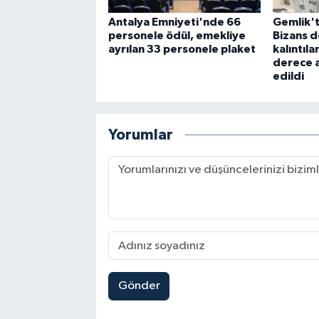
Antalya Emniyeti'nde 66
Gemlik'
personele ödül, emekliye
Bizans d
ayrılan 33 personele plaket
kalıntıla
derece a
edildi
Yorumlar
Gönder