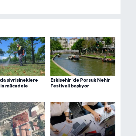
a sivrisineklere
Eskişehir'de Porsuk Nehir
kin mücadele
Festivali başlıyor