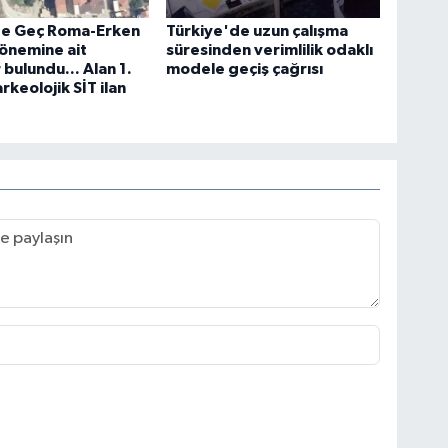
te Geç Roma-Erken
Türkiye'de uzun çalışma
önemine ait
süresinden verimlilik odaklı
r bulundu... Alan 1.
modele geçiş çağrısı
rkeolojik SİT ilan