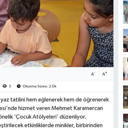
-
+
A
A
5
Okunma Süresi: 2 Dk
n yaz tatilini hem eğlenerek hem de öğrenerek
lesi'nde hizmet veren Mehmet Karamercan
elik 'Çocuk Atölyeleri' düzenliyor.
rilecek etkinliklerde minikler, birbirinden