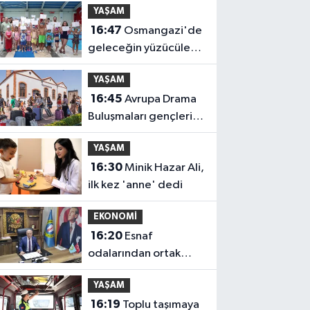
YAŞAM
16:47
Osmangazi'de
geleceğin yüzücüleri
sertifikalarını aldı
YAŞAM
16:45
Avrupa Drama
Buluşmaları gençleri
İzmir'de
YAŞAM
16:30
Minik Hazar Ali,
ilk kez 'anne' dedi
EKONOMİ
16:20
Esnaf
odalarından ortak
açıklama
YAŞAM
16:19
Toplu taşımaya