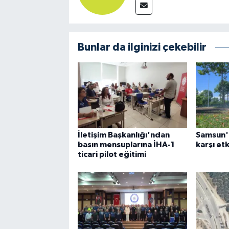
Bunlar da ilginizi çekebilir
İletişim Başkanlığı'ndan
Samsun'd
basın mensuplarına İHA-1
karşı et
ticari pilot eğitimi