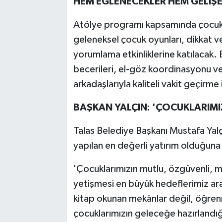
HEM EĞLENECEKLER HEM GELİŞ
Atölye programı kapsamında çocuklar;
geleneksel çocuk oyunları, dikkat v
yorumlama etkinliklerine katılacak. 
becerileri, el-göz koordinasyonu ve
arkadaşlarıyla kaliteli vakit geçirme
BAŞKAN YALÇIN: 'ÇOCUKLARIMIZ
Talas Belediye Başkanı Mustafa Yalç
yapılan en değerli yatırım olduğun
'Çocuklarımızın mutlu, özgüvenli, mi
yetişmesi en büyük hedeflerimiz ara
kitap okunan mekânlar değil, öğre
çocuklarımızın geleceğe hazırlandığ