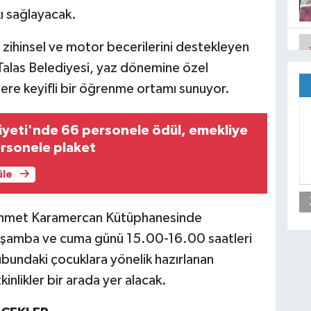
kı sağlayacak.
 zihinsel ve motor becerilerini destekleyen
 Talas Belediyesi, yaz dönemine özel
klere keyifli bir öğrenme ortamı sunuyor.
iyeti'nde 66 personele ödül, emekliye
ersonele plaket
üle
ehmet Karamercan Kütüphanesinde
çarşamba ve cuma günü 15.00-16.00 saatleri
bundaki çocuklara yönelik hazırlanan
inlikler bir arada yer alacak.