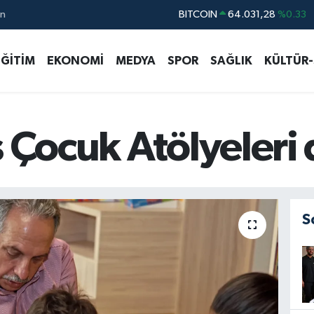
ın
DOLAR
47,5540
%0.03
EURO
54,8397
%0.17
EĞİTİM
EKONOMİ
MEDYA
SPOR
SAĞLIK
KÜLTÜR
STERLİN
63,9882
%0.16
GRAM ALTIN
6249.61
%0.85
BİST100
13.688
%207
s Çocuk Atölyeleri
S