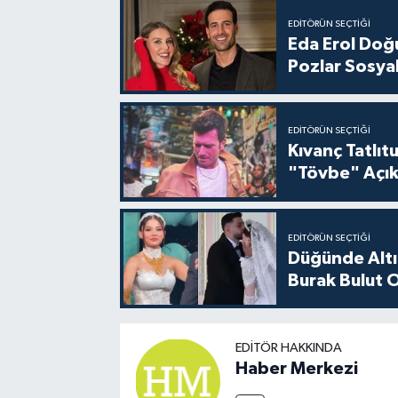
EDITÖRÜN SEÇTIĞI
Eda Erol Doğu
Pozlar Sosyal
EDITÖRÜN SEÇTIĞI
Kıvanç Tatlı
"Tövbe" Açık
EDITÖRÜN SEÇTIĞI
Düğünde Altı
Burak Bulut O
EDITÖR HAKKINDA
Haber Merkezi