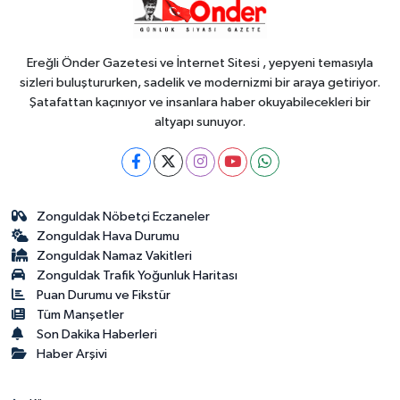
18:45
Yapay zeka genç
girişimcilere yeni kapılar açıyor
Ereğli Önder Gazetesi ve İnternet Sitesi , yepyeni temasıyla
sizleri buluştururken, sadelik ve modernizmi bir araya getiriyor.
Şatafattan kaçınıyor ve insanlara haber okuyabilecekleri bir
altyapı sunuyor.
Zonguldak Nöbetçi Eczaneler
Zonguldak Hava Durumu
Zonguldak Namaz Vakitleri
Zonguldak Trafik Yoğunluk Haritası
Puan Durumu ve Fikstür
Tüm Manşetler
Son Dakika Haberleri
Haber Arşivi