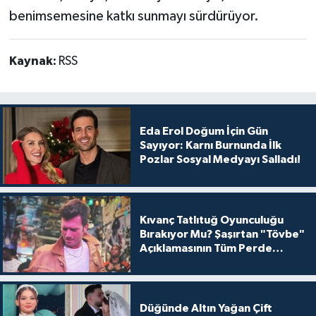
benimsemesine katkı sunmayı sürdürüyor.
Kaynak:
RSS
Eda Erol Doğum İçin Gün
Sayıyor: Karnı Burnunda İlk
Pozlar Sosyal Medyayı Salladı!
Kıvanç Tatlıtuğ Oyunculuğu
Bırakıyor Mu? Şaşırtan "Tövbe"
Açıklamasının Tüm Perde
Arkası
Düğünde Altın Yağan Çift