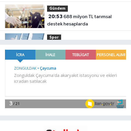
Gündem
20:53
688 milyon TL tarımsal
destek hesaplarda
Spor
19:02
Yelkencilerin zorlu
mücadelesi ilk günde nefes kesti
YAŞAM
18:55
Bursa'da tarihi eser
operasyonu! 273 sikke ve 18 obje ele
geçirildi
YAŞAM
18:51
Eyüpsultan Meydanı
yenileniyor... İlk taşı Nuri Aslan koydu
Teknoloji