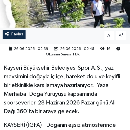
RESMİ İLAN
Paylaş
-
+
A
A
26.06.2026 - 02:39
26.06.2026 - 02:45
16
Okunma Süresi: 1 Dk
Kayseri Büyükşehir Belediyesi Spor A.Ş., yaz
mevsimini doğayla iç içe, hareket dolu ve keyifli
bir etkinlikle karşılamaya hazırlanıyor. 'Yaza
Merhaba' Doğa Yürüyüşü kapsamında
sporseverler, 28 Haziran 2026 Pazar günü Ali
Dağı 360'ta bir araya gelecek.
KAYSERİ (İGFA) - Doğanın eşsiz atmosferinde