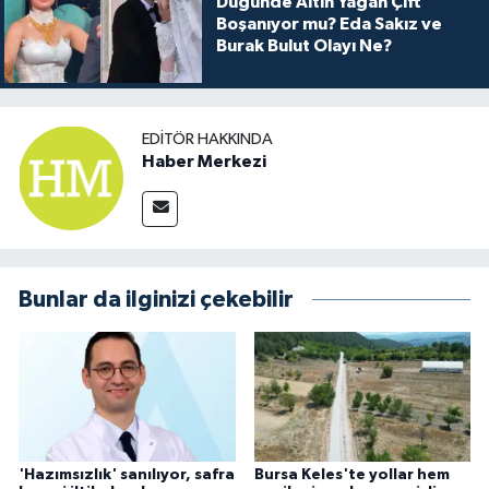
Düğünde Altın Yağan Çift
Boşanıyor mu? Eda Sakız ve
Burak Bulut Olayı Ne?
EDITÖR HAKKINDA
Haber Merkezi
Bunlar da ilginizi çekebilir
'Hazımsızlık' sanılıyor, safra
Bursa Keles'te yollar hem