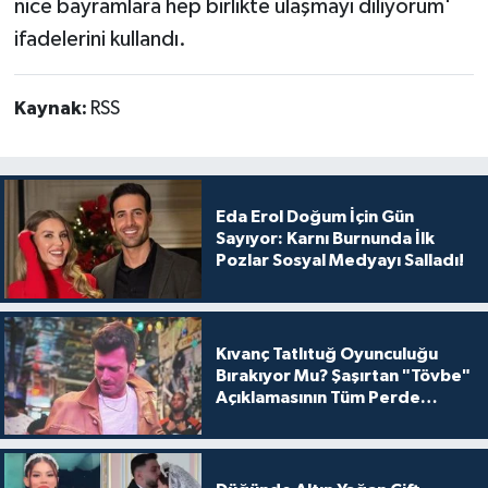
nice bayramlara hep birlikte ulaşmayı diliyorum'
ifadelerini kullandı.
Kaynak:
RSS
Eda Erol Doğum İçin Gün
Sayıyor: Karnı Burnunda İlk
Pozlar Sosyal Medyayı Salladı!
Kıvanç Tatlıtuğ Oyunculuğu
Bırakıyor Mu? Şaşırtan "Tövbe"
Açıklamasının Tüm Perde
Arkası