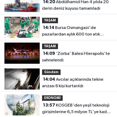
14:20
Abdülhamid Han 4 yılda 20
derin deniz kuyusu tamamladı
YAŞAM
14:14
Bursa Osmangazi'de
pazarlardan aylık 600 ton atık
toplanıyor
YAŞAM
14:09
'Zorba' Balesi Hierapolis'te
sahnelendi
Gündem
14:04
Avcılar açıklarında tekne
arızası 6 kişi kurtarıldı
EKONOMİ
13:57
KOSGEB'den yeşil teknoloji
girişimlerine 6,5 milyon TL'ye kadar