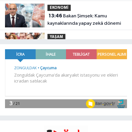
destek
EKONOMİ
13:46
Bakan Şimşek: Kamu
kaynaklarında yapay zekâ dönemi
YAŞAM
13:38
Kutupların geleceğine
bilimsel bakış
EĞİTİM
13:33
Öğrenci affı çıktı.. YÖK'ten
açıklama geldi! 4 aylık süre tanındı
Spor
13:26
Şahin Biba'dan Bursaspor'a
yeni sezon mesajı: Adım adım
şampiyonluğa
EKONOMİ
13:20
Ticaret'ten Türk