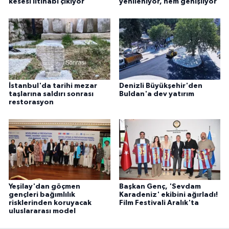
kesesi iltihabı çıkıyor
yenileniyor, hem genişliyor
İstanbul'da tarihi mezar
Denizli Büyükşehir'den
taşlarına saldırı sonrası
Buldan'a dev yatırım
restorasyon
Yeşilay'dan göçmen
Başkan Genç, 'Sevdam
gençleri bağımlılık
Karadeniz' ekibini ağırladı!
risklerinden koruyacak
Film Festivali Aralık'ta
uluslararası model