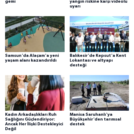
gemi
yangın riskine karşı videolu
uyarı
Samsun'da Alaçam'a yeni
Balıkesir'de Kepsut'a Kent
yaşam alanı kazandırıldı
Lokantası ve altyapı
desteği
Kadın Arkadaşlıkları Ruh
Manisa Saruhanlı'ya
Sağlığını Güçlendiriyor:
Büyükşehir'den tarımsal
Ancak Her İlişki Destekleyici
destek
Değil