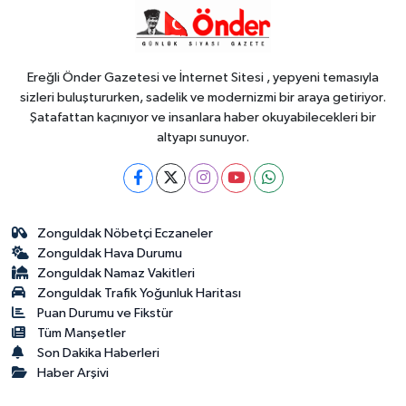
18:25
6 yıl önceki kaçak avın failleri
tespit edildi! 5 yaban keçisi için
ceza uygulandı
Ereğli Önder Gazetesi ve İnternet Sitesi , yepyeni temasıyla
sizleri buluştururken, sadelik ve modernizmi bir araya getiriyor.
Şatafattan kaçınıyor ve insanlara haber okuyabilecekleri bir
altyapı sunuyor.
Zonguldak Nöbetçi Eczaneler
Zonguldak Hava Durumu
Zonguldak Namaz Vakitleri
Zonguldak Trafik Yoğunluk Haritası
Puan Durumu ve Fikstür
Tüm Manşetler
Son Dakika Haberleri
Haber Arşivi