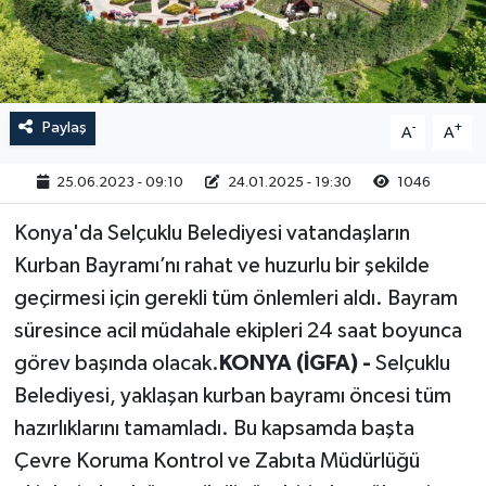
RESMİ İLAN
Paylaş
-
+
A
A
25.06.2023 - 09:10
24.01.2025 - 19:30
1046
Konya'da Selçuklu Belediyesi vatandaşların
Kurban Bayramı’nı rahat ve huzurlu bir şekilde
geçirmesi için gerekli tüm önlemleri aldı. Bayram
süresince acil müdahale ekipleri 24 saat boyunca
görev başında olacak.
KONYA (İGFA) -
Selçuklu
Belediyesi, yaklaşan kurban bayramı öncesi tüm
hazırlıklarını tamamladı. Bu kapsamda başta
Çevre Koruma Kontrol ve Zabıta Müdürlüğü