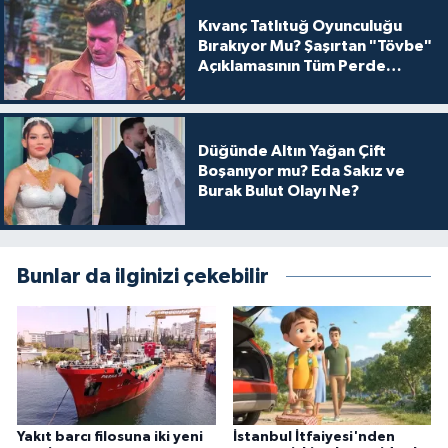
Kıvanç Tatlıtuğ Oyunculuğu
Bırakıyor Mu? Şaşırtan "Tövbe"
Açıklamasının Tüm Perde
Arkası
Düğünde Altın Yağan Çift
Boşanıyor mu? Eda Sakız ve
Burak Bulut Olayı Ne?
Bunlar da ilginizi çekebilir
Yakıt barcı filosuna iki yeni
İstanbul İtfaiyesi'nden