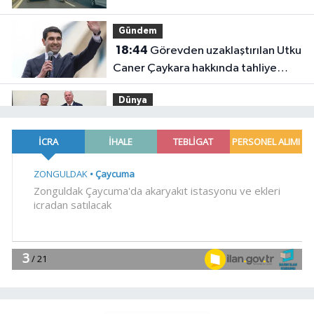
Gündem
18:44
Görevden uzaklaştırılan Utku
Caner Çaykara hakkında tahliye
kararı
Dünya
18:40
Türkiye ile Vietnam arasında
'hava'da yeni dönem... Sefer
kapasitesi artırıldı
Spor
18:35
Carettalar yeni sezona hırslı
başladı
EĞİTİM
18:29
TÜBİTAK 1707 programında
2026 yılı ilk dönem sonuçları
açıklandı
Gündem