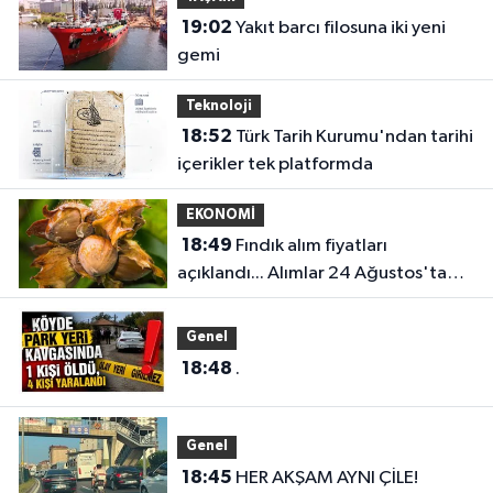
19:02
Yakıt barcı filosuna iki yeni
gemi
Teknoloji
18:52
Türk Tarih Kurumu'ndan tarihi
içerikler tek platformda
EKONOMİ
18:49
Fındık alım fiyatları
açıklandı... Alımlar 24 Ağustos'ta
başlıyor
Genel
18:48
.
Genel
18:45
HER AKŞAM AYNI ÇİLE!