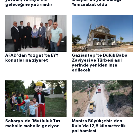
geleceğine yatırımdır
Yeniceabat oldu
AFAD'dan Yozgat'ta EYY
Gaziantep'te Dülük Baba
konutlarına ziyaret
Zaviyesi ve Türbesi asıl
yerinde yeniden inşa
edilecek
Sakarya'da 'Mutluluk Tırı'
Manisa Büyükşehir'den
mahalle mahalle geziyor
Kula'da 12,5 kilometrelik
yol hamlesi