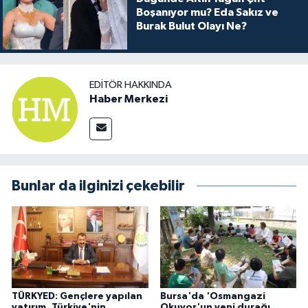
Boşanıyor mu? Eda Sakız ve
Burak Bulut Olayı Ne?
EDITÖR HAKKINDA
Haber Merkezi
Bunlar da ilginizi çekebilir
TÜRKYED: Gençlere yapılan
Bursa'da 'Osmangazi
yatırım, Türkiye'nin
Okuyor'un yeni durağı