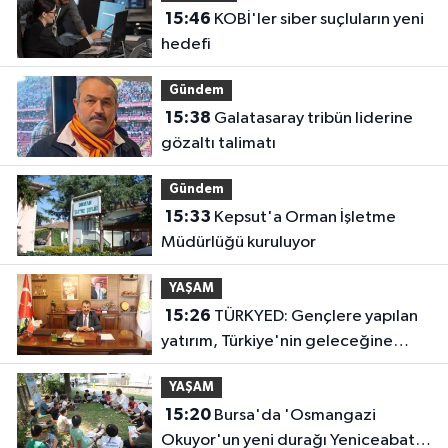
15:46
KOBİ'ler siber suçluların yeni
hedefi
Gündem
15:38
Galatasaray tribün liderine
gözaltı talimatı
Gündem
15:33
Kepsut'a Orman İşletme
Müdürlüğü kuruluyor
YAŞAM
15:26
TÜRKYED: Gençlere yapılan
yatırım, Türkiye'nin geleceğine
yatırımdır
YAŞAM
15:20
Bursa'da 'Osmangazi
Okuyor'un yeni durağı Yeniceabat