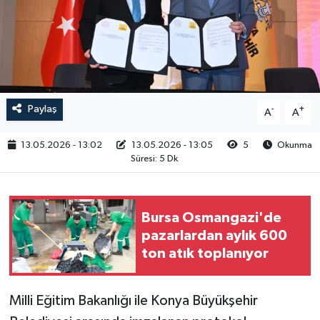
RESMİ İLAN
Paylaş
-
+
A
A
13.05.2026 - 13:02
13.05.2026 - 13:05
5
Okunma
Süresi: 5 Dk
Bursa Osmangazi'de
pazarlardan aylık 600
ton atık toplanıyor
Milli Eğitim Bakanlığı ile Konya Büyükşehir