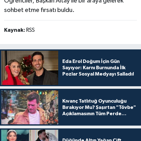
Öğrenciler, Başkan Altay ile bir araya gelerek
sohbet etme fırsatı buldu.
Kaynak:
RSS
Eda Erol Doğum İçin Gün
Sayıyor: Karnı Burnunda İlk
Pozlar Sosyal Medyayı Salladı!
Kıvanç Tatlıtuğ Oyunculuğu
Bırakıyor Mu? Şaşırtan "Tövbe"
Açıklamasının Tüm Perde
Arkası
Düğünde Altın Yağan Çift