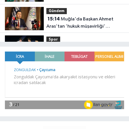
oldu
Gündem
15:14
Muğla'da Başkan Ahmet
Aras'tan 'hukuk müşavirliği'
açıklaması
Spor
15:09
Çayırova'da, geleceğin
basketbolcuları seçmelerde ter
döktü
Genel
15:06
ACI HABER GELDİ
YAŞAM
15:04
AFAD'dan Yozgat'ta EYY
konutlarına ziyaret
YAŞAM
14:57
Gaziantep'te Dülük Baba