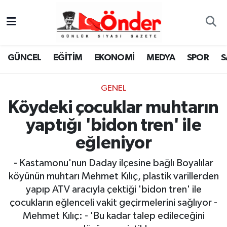
GÜNCEL
Zonguldak Nöbetçi Eczaneler
GÜNCEL
EĞİTİM
EKONOMİ
MEDYA
SPOR
S
EĞİTİM
Zonguldak Hava Durumu
GENEL
EKONOMİ
Zonguldak Namaz Vakitleri
Köydeki çocuklar muhtarın
MEDYA
Zonguldak Trafik Yoğunluk Haritası
yaptığı 'bidon tren' ile
eğleniyor
SPOR
TFF 3.Lig 4.Grup Puan Durumu ve Fikstür
- Kastamonu'nun Daday ilçesine bağlı Boyalılar
SAĞLIK
Tüm Manşetler
köyünün muhtarı Mehmet Kılıç, plastik varillerden
yapıp ATV aracıyla çektiği 'bidon tren' ile
KÜLTÜR-SANAT
Son Dakika Haberleri
çocukların eğlenceli vakit geçirmelerini sağlıyor -
Mehmet Kılıç: - 'Bu kadar talep edileceğini
YAŞAM
Haber Arşivi