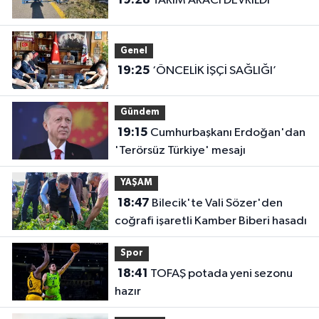
TARIM ARACI DEVRİLDİ
Genel
19:25
‘ÖNCELİK İŞÇİ SAĞLIĞI’
Gündem
19:15
Cumhurbaşkanı Erdoğan'dan
'Terörsüz Türkiye' mesajı
YAŞAM
18:47
Bilecik'te Vali Sözer'den
coğrafi işaretli Kamber Biberi hasadı
Spor
18:41
TOFAŞ potada yeni sezonu
hazır