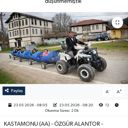
düşünmemiştik'
RESMİ İLAN
Paylaş
-
+
A
A
23.05.2026 - 08:05
23.05.2026 - 08:20
12
Okunma Süresi: 2 Dk
KASTAMONU (AA) - ÖZGÜR ALANTOR -