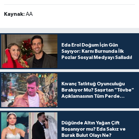
Kaynak:
AA
Eda Erol Doğum İçin Gün
Sayıyor: Karnı Burnunda İlk
Pozlar Sosyal Medyayı Salladı!
Kıvanç Tatlıtuğ Oyunculuğu
Bırakıyor Mu? Şaşırtan "Tövbe"
Açıklamasının Tüm Perde
Arkası
Düğünde Altın Yağan Çift
Boşanıyor mu? Eda Sakız ve
Burak Bulut Olayı Ne?