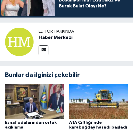
Boşanıyor mu? Eda Sakız ve
Burak Bulut Olayı Ne?
EDITÖR HAKKINDA
Haber Merkezi
Bunlar da ilginizi çekebilir
Esnaf odalarından ortak
ATA Çiftliği'nde
açıklama
karabuğday hasadı başladı