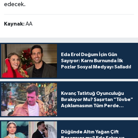
edecek.
Kaynak:
AA
Eda Erol Doğum İçin Gün
Sayıyor: Karnı Burnunda İlk
Pozlar Sosyal Medyayı Salladı!
Kıvanç Tatlıtuğ Oyunculuğu
Bırakıyor Mu? Şaşırtan "Tövbe"
Açıklamasının Tüm Perde
Arkası
Düğünde Altın Yağan Çift