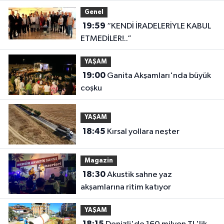
Genel
19:59
“KENDİ İRADELERİYLE KABUL
ETMEDİLER!..”
YAŞAM
19:00
Ganita Akşamları'nda büyük
coşku
YAŞAM
18:45
Kırsal yollara neşter
Magazin
18:30
Akustik sahne yaz
akşamlarına ritim katıyor
YAŞAM
18:15