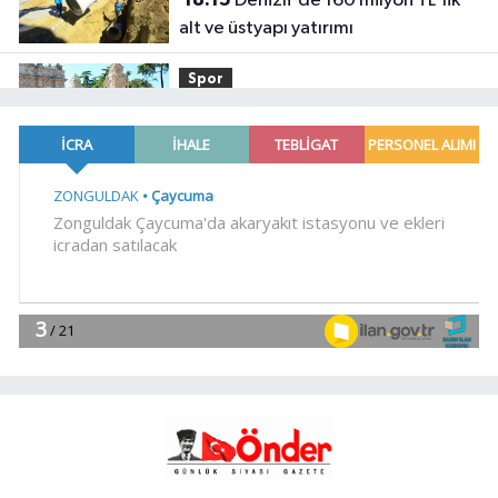
Denizli'de 160 milyon TL'lik
alt ve üstyapı yatırımı
Spor
18:00
Şampiyonlar, İETT ile
İstanbul'da
YAŞAM
17:45
Ayvalık'ta üretici ve el emeği
pazarı renk katıyor
YAŞAM
17:30
DAĞDER ve BUMEV'den
eğitim için güç birliği
YAŞAM
17:17
Bursa Büyükşehir
Harmancık'ta da yolları yeniliyor