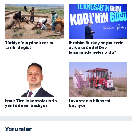
Türkiye'nin planlı tarım
İbrahim Burkay seçimlerde
tarihi değişti
açık ara önde! Dev
lansmanda neler oldu?
İzmir Tire lokantalarında
Lavantanın hikayesi
yeni dönem başlıyor
başlıyor
Yorumlar