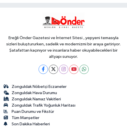
Gabar'da günlük petrol üretimi 83
YAŞAM
bin 200 varile ulaştı
18:30
Trabzonspor'a büyük destek
Ereğli Önder Gazetesi ve İnternet Sitesi , yepyeni temasıyla
sizleri buluştururken, sadelik ve modernizmi bir araya getiriyor.
Şatafattan kaçınıyor ve insanlara haber okuyabilecekleri bir
altyapı sunuyor.
Zonguldak Nöbetçi Eczaneler
Zonguldak Hava Durumu
Zonguldak Namaz Vakitleri
Zonguldak Trafik Yoğunluk Haritası
Puan Durumu ve Fikstür
Tüm Manşetler
Son Dakika Haberleri