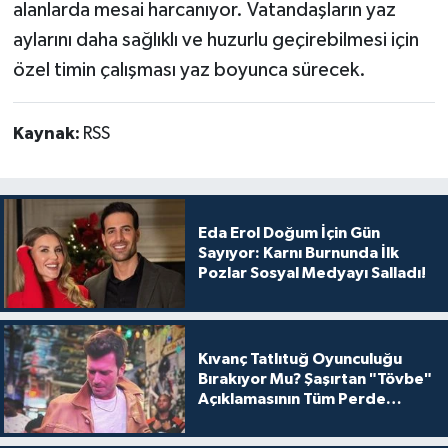
alanlarda mesai harcanıyor. Vatandaşların yaz
aylarını daha sağlıklı ve huzurlu geçirebilmesi için
özel timin çalışması yaz boyunca sürecek.
Kaynak:
RSS
Eda Erol Doğum İçin Gün
Sayıyor: Karnı Burnunda İlk
Pozlar Sosyal Medyayı Salladı!
Kıvanç Tatlıtuğ Oyunculuğu
Bırakıyor Mu? Şaşırtan "Tövbe"
Açıklamasının Tüm Perde
Arkası