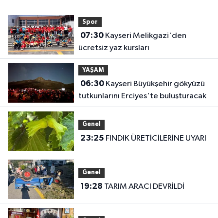
Spor
07:30
Kayseri Melikgazi'den
ücretsiz yaz kursları
YAŞAM
06:30
Kayseri Büyükşehir gökyüzü
tutkunlarını Erciyes'te buluşturacak
Genel
23:25
FINDIK ÜRETİCİLERİNE UYARI
Genel
19:28
TARIM ARACI DEVRİLDİ