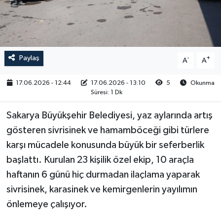
RESMİ İLAN
Paylaş
-
+
A
A
17.06.2026 - 12:44
17.06.2026 - 13:10
5
Okunma
Süresi: 1 Dk
Sakarya Büyükşehir Belediyesi, yaz aylarında artış
gösteren sivrisinek ve hamamböceği gibi türlere
karşı mücadele konusunda büyük bir seferberlik
başlattı. Kurulan 23 kişilik özel ekip, 10 araçla
haftanın 6 günü hiç durmadan ilaçlama yaparak
sivrisinek, karasinek ve kemirgenlerin yayılımın
önlemeye çalışıyor.