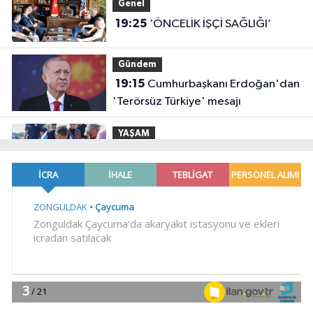
Genel
19:25
‘ÖNCELİK İŞÇİ SAĞLIĞI’
Gündem
19:15
Cumhurbaşkanı Erdoğan'dan
'Terörsüz Türkiye' mesajı
YAŞAM
18:47
Bilecik'te Vali Sözer'den
coğrafi işaretli Kamber Biberi hasadı
Spor
18:41
TOFAŞ potada yeni sezonu
hazır
Gündem
18:36
Osman Gazi platformu
Eylül'de göreve başlayacak...