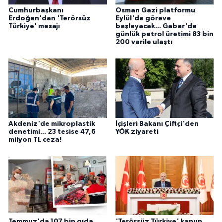
Cumhurbaşkanı
Osman Gazi platformu
Erdoğan'dan 'Terörsüz
Eylül'de göreve
Türkiye' mesajı
başlayacak... Gabar'da
günlük petrol üretimi 83 bin
200 varile ulaştı
Akdeniz'de mikroplastik
İçişleri Bakanı Çiftçi'den
denetimi... 23 tesise 47,6
YÖK ziyareti
milyon TL ceza!
Temmuz'da 107 bin gıda
'Terörsüz Türkiye' kanun