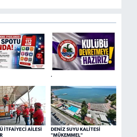
.
 İTFAİYECİ AİLESİ
DENİZ SUYU KALİTESİ
R
"MÜKEMMEL"