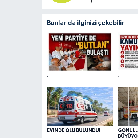
Bunlar da ilginizi çekebilir
.
.
EVİNDE ÖLÜ BULUNDU!
GÖNÜLLÜ
BÜYÜYO