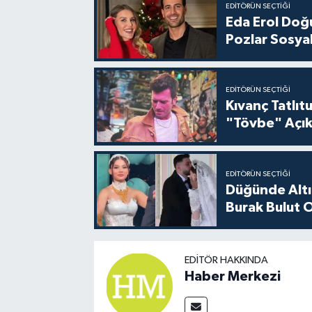
EDITÖRÜN SEÇTIĞI
Eda Erol Doğu
Pozlar Sosyal
EDITÖRÜN SEÇTIĞI
Kıvanç Tatlı
"Tövbe" Açık
EDITÖRÜN SEÇTIĞI
Düğünde Altı
Burak Bulut O
EDITÖR HAKKINDA
Haber Merkezi