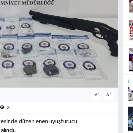
-
+
A
A
61
çesinde düzenlenen uyuşturucu
alındı.