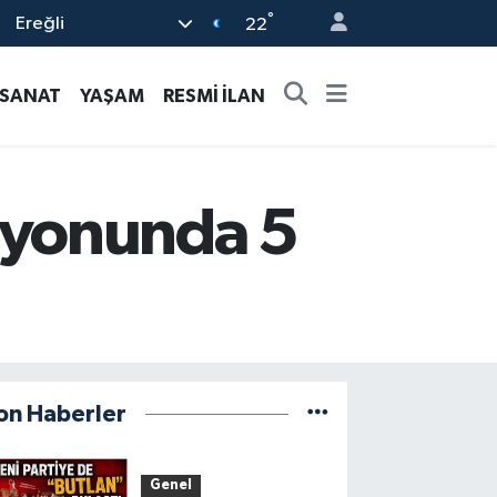
°
Ereğli
22
-SANAT
YAŞAM
RESMİ İLAN
syonunda 5
on Haberler
Genel