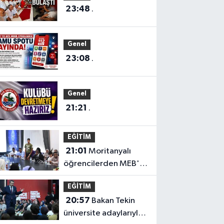
23:48
.
Genel
23:08
.
Genel
21:21
.
EĞİTİM
21:01
Moritanyalı
öğrencilerden MEB'e
ziyaret
EĞİTİM
20:57
Bakan Tekin
üniversite adaylarıyla