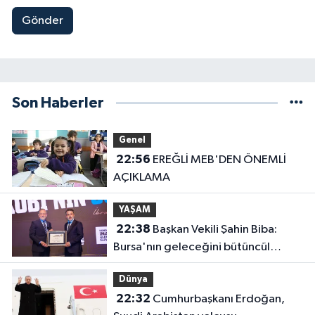
Gönder
Son Haberler
Genel
22:56
EREĞLİ MEB'DEN ÖNEMLİ
AÇIKLAMA
YAŞAM
22:38
Başkan Vekili Şahin Biba:
Bursa'nın geleceğini bütüncül
anlayışla planlıyoruz
Dünya
22:32
Cumhurbaşkanı Erdoğan,