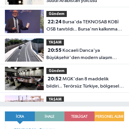
Suudi Arabistan yolcusu
Gündem
22:24
Bursa'da TEKNOSAB KOBİ
OSB tanıtıldı... Bursa'nın kalkınma
yolculuğunda yeni dönem
YAŞAM
20:55
Kocaeli Darıca'ya
Büyükşehir'den modern ulaşım
yatırımı
Gündem
20:52
MGK'dan 8 maddelik
bildiri... Terörsüz Türkiye, bölgesel
güvenlik ve Gazze mesajı
YAŞAM
19:02
Yakıt barcı filosuna iki yeni
gemi
Teknoloji