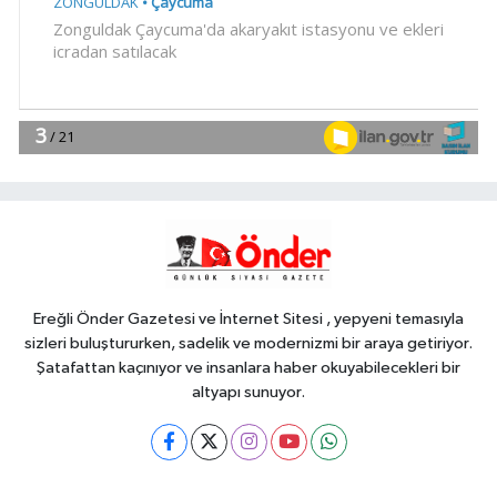
18:52
Türk Tarih Kurumu'ndan tarihi
içerikler tek platformda
EKONOMİ
18:49
Fındık alım fiyatları
açıklandı... Alımlar 24 Ağustos'ta
başlıyor
Genel
18:48
.
Ereğli Önder Gazetesi ve İnternet Sitesi , yepyeni temasıyla
sizleri buluştururken, sadelik ve modernizmi bir araya getiriyor.
Şatafattan kaçınıyor ve insanlara haber okuyabilecekleri bir
altyapı sunuyor.