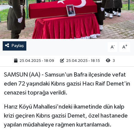
RESMİ İLAN
Paylaş
-
+
A
A
25.04.2025 - 18:09
25.04.2025 - 18:15
3
SAMSUN (AA) - Samsun'un Bafra ilçesinde vefat
eden 72 yaşındaki Kıbrıs gazisi Hacı Raif Demet'in
cenazesi toprağa verildi.
Harız Köyü Mahallesi'ndeki ikametinde dün kalp
krizi geçiren Kıbrıs gazisi Demet, özel hastanede
yapılan müdahaleye rağmen kurtarılamadı.