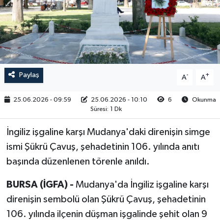
RESMİ İLAN
Paylaş
-
+
A
A
25.06.2026 - 09:59
25.06.2026 - 10:10
6
Okunma
Süresi: 1 Dk
İngiliz işgaline karşı Mudanya'daki direnişin simge
ismi Şükrü Çavuş, şehadetinin 106. yılında anıtı
başında düzenlenen törenle anıldı.
BURSA (İGFA) -
Mudanya'da İngiliz işgaline karşı
direnişin sembolü olan Şükrü Çavuş, şehadetinin
106. yılında ilçenin düşman işgalinde şehit olan 9