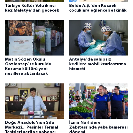
Türkiye Kültür Yolu ikinci
Belde A.Ş.'den Kocaeli
kez Malatya'dan geçecek
çocuklara eğlenceli etkinlik
Metin Sözen Okulu
Antalya'da sahipsiz
Gaziantep'te kuruldu...
kedilere mobil kısırlaştırma
Koruma kültürü yeni
hizmeti
nesillere aktarılacak
Doğu Anadolu'nun Şifa
İzmir Narlıdere
Merkezi... Pasinler Termal
Zabıtası'nda yaka kamerası
Tesisleri yerli ve yabancı
dönemi