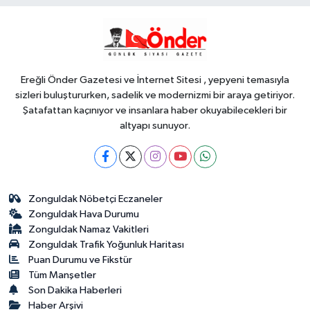
09:54
Ankara Keçiören'de
Keşmir'e özel sergi
Ereğli Önder Gazetesi ve İnternet Sitesi , yepyeni temasıyla
sizleri buluştururken, sadelik ve modernizmi bir araya getiriyor.
Şatafattan kaçınıyor ve insanlara haber okuyabilecekleri bir
altyapı sunuyor.
Zonguldak Nöbetçi Eczaneler
Zonguldak Hava Durumu
Zonguldak Namaz Vakitleri
Zonguldak Trafik Yoğunluk Haritası
Puan Durumu ve Fikstür
Tüm Manşetler
Son Dakika Haberleri
Haber Arşivi