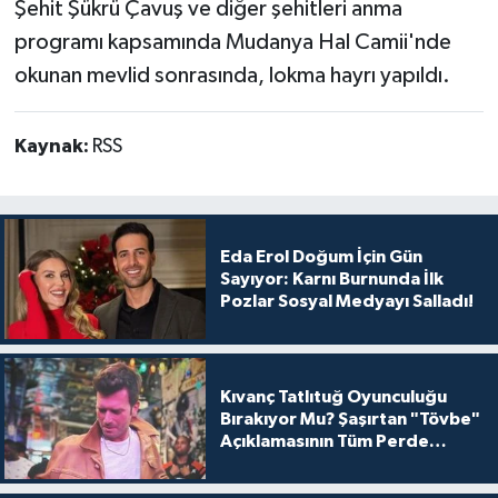
Şehit Şükrü Çavuş ve diğer şehitleri anma
programı kapsamında Mudanya Hal Camii'nde
okunan mevlid sonrasında, lokma hayrı yapıldı.
Kaynak:
RSS
Eda Erol Doğum İçin Gün
Sayıyor: Karnı Burnunda İlk
Pozlar Sosyal Medyayı Salladı!
Kıvanç Tatlıtuğ Oyunculuğu
Bırakıyor Mu? Şaşırtan "Tövbe"
Açıklamasının Tüm Perde
Arkası