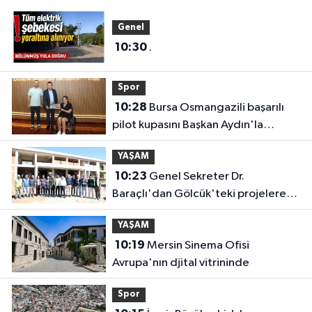
Genel
10:30
.
Spor
10:28
Bursa Osmangazili başarılı
pilot kupasını Başkan Aydın'la
paylaştı
YAŞAM
10:23
Genel Sekreter Dr.
Baraçlı'dan Gölcük'teki projelere
yakın takip
YAŞAM
10:19
Mersin Sinema Ofisi
Avrupa'nın djital vitrininde
Spor