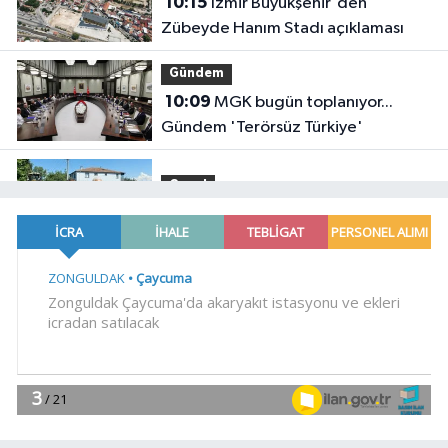
10:15
İzmir Büyükşehir'den
Zübeyde Hanım Stadı açıklaması
Gündem
10:09
MGK bugün toplanıyor...
Gündem 'Terörsüz Türkiye'
Genel
10:05
BAŞKAN GERİ DÖNÜYOR
Gündem
10:02
Gümrük Muhafaza'dan
kaçakçılığa darbe! 2026'da 58 bin
519 canlı hayvan kurtarıldı
YAŞAM
09:58
Konya Taş Bina'da festivale
özel video mapping ve drone
gösterisi büyüledi