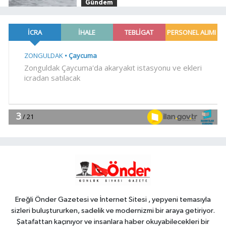
Gündem
18:46
Akçakoca'yı hareketlendiren
cisim!
YAŞAM
18:41
İklim değişikliğiyle mücadele
çalışmaları yerinde incelendi
Gündem
18:40
İLÇEYİ HAREKETLENDİREN
CİSİM!
Teknoloji
18:35
TV ve radyo yayınlarında
uydu değişikliği... Anten ayarı
gerekmeyecek!
Ereğli Önder Gazetesi ve İnternet Sitesi , yepyeni temasıyla
sizleri buluştururken, sadelik ve modernizmi bir araya getiriyor.
Şatafattan kaçınıyor ve insanlara haber okuyabilecekleri bir