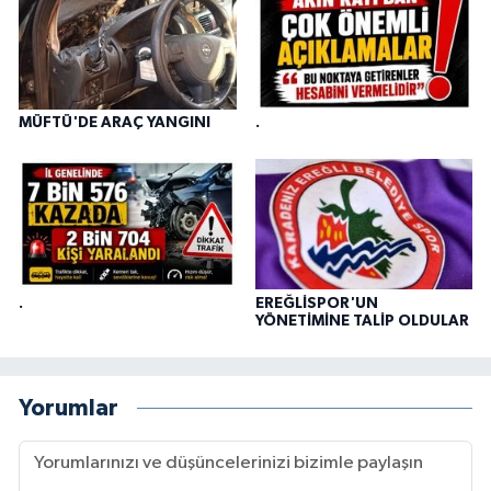
MÜFTÜ'DE ARAÇ YANGINI
.
.
EREĞLİSPOR'UN
YÖNETİMİNE TALİP OLDULAR
Yorumlar