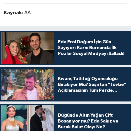
Kaynak:
AA
Eda Erol Doğum İçin Gün
Sayıyor: Karnı Burnunda İlk
Pozlar Sosyal Medyayı Salladı!
Kıvanç Tatlıtuğ Oyunculuğu
Bırakıyor Mu? Şaşırtan "Tövbe"
Açıklamasının Tüm Perde
Arkası
Düğünde Altın Yağan Çift
Boşanıyor mu? Eda Sakız ve
Burak Bulut Olayı Ne?