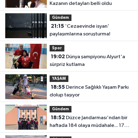
Kazanın detayları belli oldu
Gündem
21:15
'Cezaevinde isyan'
paylaşımlarına soruşturma!
Spor
19:02
Dünya şampiyonu Alyurt'a
sürpriz kutlama
YAŞAM
18:55
Derince Sağlıklı Yaşam Parkı
dolup taşıyor
Gündem
18:52
Düzce Jandarması'ndan bir
haftada 184 olaya müdahale... 17
aranan kişi yakalandı