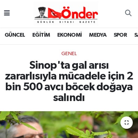
GÜNCEL
Zonguldak Nöbetçi Eczaneler
GÜNCEL
EĞİTİM
EKONOMİ
MEDYA
SPOR
S
EĞİTİM
Zonguldak Hava Durumu
GENEL
EKONOMİ
Zonguldak Namaz Vakitleri
Sinop'ta gal arısı
MEDYA
Zonguldak Trafik Yoğunluk Haritası
zararlısıyla mücadele için 2
bin 500 avcı böcek doğaya
SPOR
TFF 3.Lig 4.Grup Puan Durumu ve Fikstür
salındı
SAĞLIK
Tüm Manşetler
KÜLTÜR-SANAT
Son Dakika Haberleri
YAŞAM
Haber Arşivi