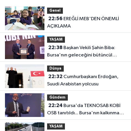
Genel
22:56
EREĞLİ MEB'DEN ÖNEMLİ
AÇIKLAMA
YAŞAM
22:38
Başkan Vekili Şahin Biba:
Bursa'nın geleceğini bütüncül
anlayışla planlıyoruz
Dünya
22:32
Cumhurbaşkanı Erdoğan,
Suudi Arabistan yolcusu
Gündem
22:24
Bursa'da TEKNOSAB KOBİ
OSB tanıtıldı... Bursa'nın kalkınma
yolculuğunda yeni dönem
YAŞAM