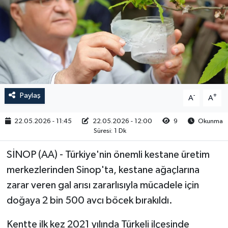
RESMİ İLAN
Paylaş
-
+
A
A
22.05.2026 - 11:45
22.05.2026 - 12:00
9
Okunma
Süresi: 1 Dk
SİNOP (AA) - Türkiye'nin önemli kestane üretim
merkezlerinden Sinop'ta, kestane ağaçlarına
zarar veren gal arısı zararlısıyla mücadele için
doğaya 2 bin 500 avcı böcek bırakıldı.
Kentte ilk kez 2021 yılında Türkeli ilçesinde