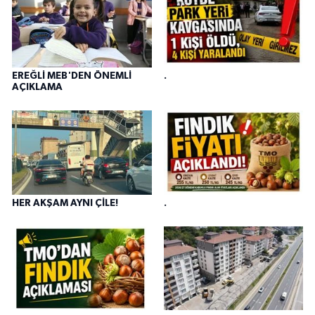
EREĞLİ MEB'DEN ÖNEMLİ
.
AÇIKLAMA
HER AKŞAM AYNI ÇİLE!
.