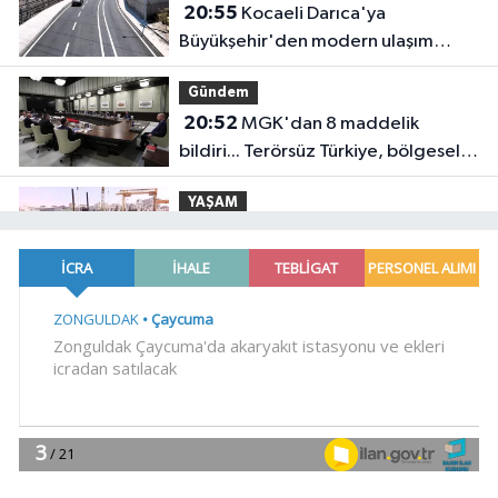
20:55
Kocaeli Darıca'ya
Büyükşehir'den modern ulaşım
yatırımı
Gündem
20:52
MGK'dan 8 maddelik
bildiri... Terörsüz Türkiye, bölgesel
güvenlik ve Gazze mesajı
YAŞAM
19:02
Yakıt barcı filosuna iki yeni
gemi
Teknoloji
18:52
Türk Tarih Kurumu'ndan tarihi
içerikler tek platformda
EKONOMİ
18:49
Fındık alım fiyatları
açıklandı... Alımlar 24 Ağustos'ta