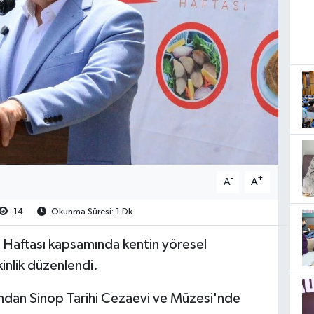
-
+
A
A
14
Okunma Süresi: 1 Dk
 Haftası kapsamında kentin yöresel
kinlik düzenlendi.
ından Sinop Tarihi Cezaevi ve Müzesi'nde