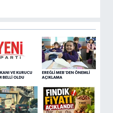
ŞKANI VE KURUCU
EREĞLİ MEB'DEN ÖNEMLİ
 BELLİ OLDU
AÇIKLAMA