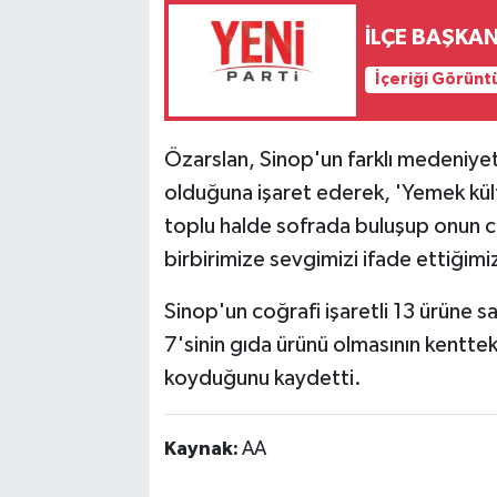
İLÇE BAŞKAN
İçeriği Görünt
Özarslan, Sinop'un farklı medeniyetl
olduğuna işaret ederek, 'Yemek kültü
toplu halde sofrada buluşup onun c
birbirimize sevgimizi ifade ettiğimiz
Sinop'un coğrafi işaretli 13 ürüne 
7'sinin gıda ürünü olmasının kentte
koyduğunu kaydetti.
Kaynak:
AA