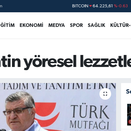
ın
DOLAR
47,7143
%0.16
EURO
55,0317
%-0.02
EĞİTİM
EKONOMİ
MEDYA
SPOR
SAĞLIK
KÜLTÜR
STERLİN
64,2463
%0.07
GRAM ALTIN
6510.40
%0.45
BİST100
13.799
%70
in yöresel lezzetler
S