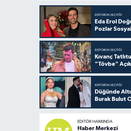
EDITÖRÜN SEÇTIĞI
Eda Erol Doğu
Pozlar Sosyal
EDITÖRÜN SEÇTIĞI
Kıvanç Tatlı
"Tövbe" Açık
EDITÖRÜN SEÇTIĞI
Düğünde Altı
Burak Bulut O
EDITÖR HAKKINDA
Haber Merkezi