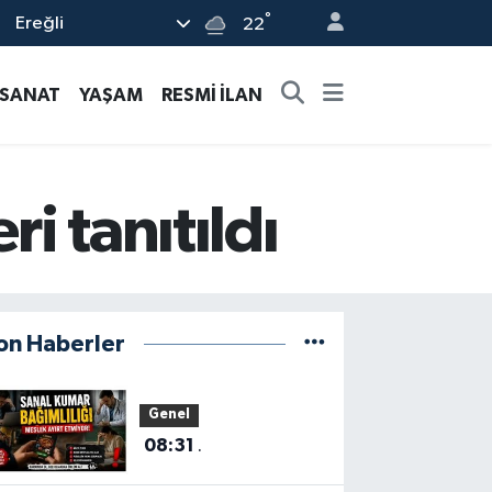
°
Ereğli
22
-SANAT
YAŞAM
RESMİ İLAN
i tanıtıldı
on Haberler
Genel
08:31
.