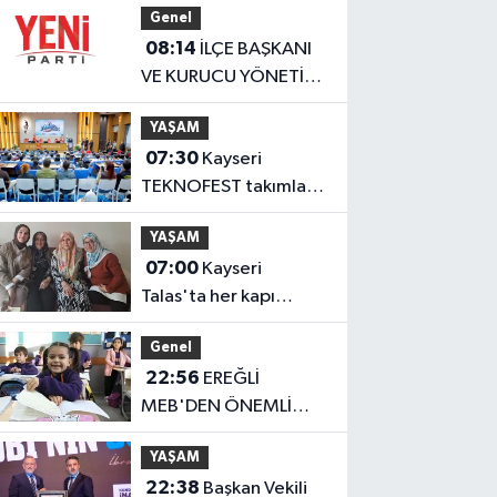
Genel
08:14
İLÇE BAŞKANI
VE KURUCU YÖNETİM
BELLİ OLDU
YAŞAM
07:30
Kayseri
TEKNOFEST takımları
Başkan Büyükkılıç'la
YAŞAM
buluştu
07:00
Kayseri
Talas'ta her kapı
çalınıyor
Genel
22:56
EREĞLİ
MEB'DEN ÖNEMLİ
AÇIKLAMA
YAŞAM
22:38
Başkan Vekili