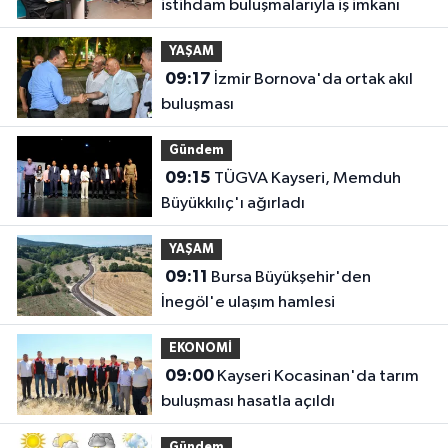
istihdam buluşmalarıyla iş imkanı
YAŞAM
09:17
İzmir Bornova'da ortak akıl
buluşması
Gündem
09:15
TÜGVA Kayseri, Memduh
Büyükkılıç'ı ağırladı
YAŞAM
09:11
Bursa Büyükşehir'den
İnegöl'e ulaşım hamlesi
EKONOMİ
09:00
Kayseri Kocasinan'da tarım
buluşması hasatla açıldı
Gündem