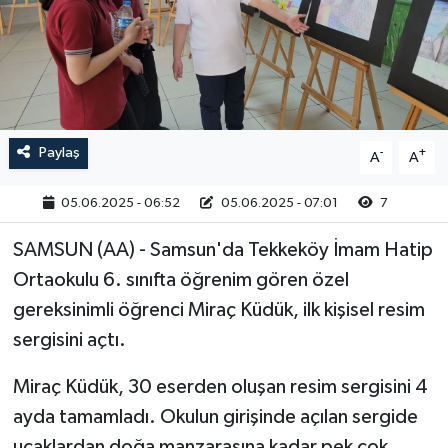
RESMİ İLAN
Paylaş
-
+
A
A
05.06.2025 - 06:52
05.06.2025 - 07:01
7
SAMSUN (AA) - Samsun'da Tekkeköy İmam Hatip
Ortaokulu 6. sınıfta öğrenim gören özel
gereksinimli öğrenci Miraç Küdük, ilk kişisel resim
sergisini açtı.
Miraç Küdük, 30 eserden oluşan resim sergisini 4
ayda tamamladı. Okulun girişinde açılan sergide
uçaklardan doğa manzarasına kadar pek çok