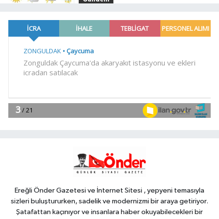
08:57
Yurtta bugün hava nasıl
olacak?
Genel
08:31
.
Genel
08:14
İLÇE BAŞKANI VE KURUCU
YÖNETİM BELLİ OLDU
YAŞAM
07:30
Kayseri TEKNOFEST
takımları Başkan Büyükkılıç'la
buluştu
Ereğli Önder Gazetesi ve İnternet Sitesi , yepyeni temasıyla
sizleri buluştururken, sadelik ve modernizmi bir araya getiriyor.
Şatafattan kaçınıyor ve insanlara haber okuyabilecekleri bir