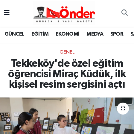
GÜNCEL
Zonguldak Nöbetçi Eczaneler
GÜNCEL
EĞİTİM
EKONOMİ
MEDYA
SPOR
S
EĞİTİM
Zonguldak Hava Durumu
GENEL
EKONOMİ
Zonguldak Namaz Vakitleri
Tekkeköy'de özel eğitim
MEDYA
Zonguldak Trafik Yoğunluk Haritası
öğrencisi Miraç Küdük, ilk
kişisel resim sergisini açtı
SPOR
TFF 3.Lig 4.Grup Puan Durumu ve Fikstür
SAĞLIK
Tüm Manşetler
KÜLTÜR-SANAT
Son Dakika Haberleri
YAŞAM
Haber Arşivi