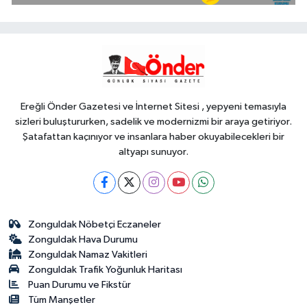
içerikler tek platformda
EKONOMİ
18:49
Fındık alım fiyatları
açıklandı... Alımlar 24 Ağustos'ta
başlıyor
Ereğli Önder Gazetesi ve İnternet Sitesi , yepyeni temasıyla
sizleri buluştururken, sadelik ve modernizmi bir araya getiriyor.
Şatafattan kaçınıyor ve insanlara haber okuyabilecekleri bir
altyapı sunuyor.
Zonguldak Nöbetçi Eczaneler
Zonguldak Hava Durumu
Zonguldak Namaz Vakitleri
Zonguldak Trafik Yoğunluk Haritası
Puan Durumu ve Fikstür
Tüm Manşetler