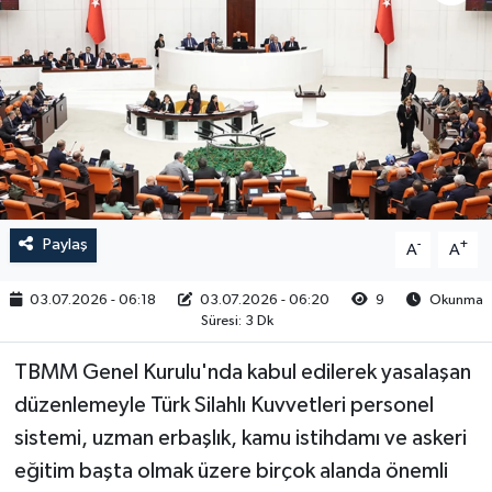
RESMİ İLAN
Paylaş
-
+
A
A
03.07.2026 - 06:18
03.07.2026 - 06:20
9
Okunma
Süresi: 3 Dk
TBMM Genel Kurulu'nda kabul edilerek yasalaşan
düzenlemeyle Türk Silahlı Kuvvetleri personel
sistemi, uzman erbaşlık, kamu istihdamı ve askeri
eğitim başta olmak üzere birçok alanda önemli