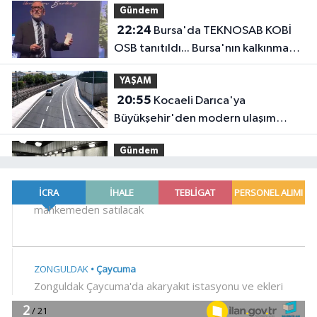
Gündem
22:24
Bursa'da TEKNOSAB KOBİ
OSB tanıtıldı... Bursa'nın kalkınma
yolculuğunda yeni dönem
YAŞAM
20:55
Kocaeli Darıca'ya
Büyükşehir'den modern ulaşım
yatırımı
Gündem
20:52
MGK'dan 8 maddelik
bildiri... Terörsüz Türkiye, bölgesel
güvenlik ve Gazze mesajı
YAŞAM
19:02
Yakıt barcı filosuna iki yeni
gemi
Teknoloji
18:52
Türk Tarih Kurumu'ndan tarihi