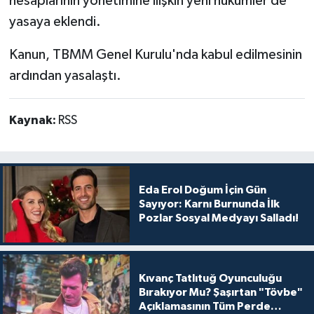
hesaplarının yönetimine ilişkin yeni hükümler de
yasaya eklendi.
Kanun, TBMM Genel Kurulu'nda kabul edilmesinin
ardından yasalaştı.
Kaynak:
RSS
Eda Erol Doğum İçin Gün
Sayıyor: Karnı Burnunda İlk
Pozlar Sosyal Medyayı Salladı!
Kıvanç Tatlıtuğ Oyunculuğu
Bırakıyor Mu? Şaşırtan "Tövbe"
Açıklamasının Tüm Perde