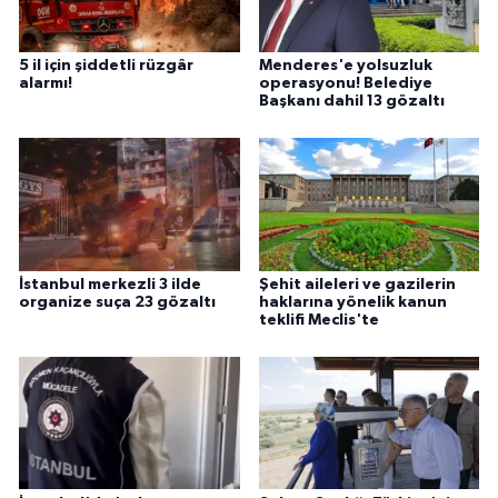
5 il için şiddetli rüzgâr
Menderes'e yolsuzluk
alarmı!
operasyonu! Belediye
Başkanı dahil 13 gözaltı
İstanbul merkezli 3 ilde
Şehit aileleri ve gazilerin
organize suça 23 gözaltı
haklarına yönelik kanun
teklifi Meclis'te