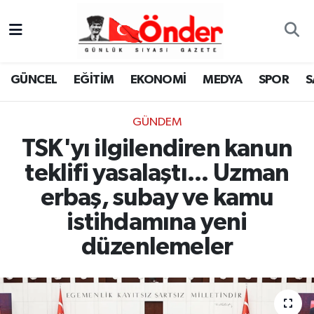
GÜNCEL
Zonguldak Nöbetçi Eczaneler
GÜNCEL
EĞİTİM
EKONOMİ
MEDYA
SPOR
S
EĞİTİM
Zonguldak Hava Durumu
GÜNDEM
EKONOMİ
Zonguldak Namaz Vakitleri
TSK'yı ilgilendiren kanun
MEDYA
Zonguldak Trafik Yoğunluk Haritası
teklifi yasalaştı... Uzman
erbaş, subay ve kamu
SPOR
TFF 3.Lig 4.Grup Puan Durumu ve Fikstür
istihdamına yeni
SAĞLIK
Tüm Manşetler
düzenlemeler
KÜLTÜR-SANAT
Son Dakika Haberleri
YAŞAM
Haber Arşivi