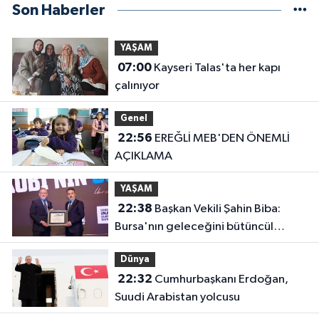
Son Haberler
YAŞAM
07:00
Kayseri Talas'ta her kapı
çalınıyor
Genel
22:56
EREĞLİ MEB'DEN ÖNEMLİ
AÇIKLAMA
YAŞAM
22:38
Başkan Vekili Şahin Biba:
Bursa'nın geleceğini bütüncül
anlayışla planlıyoruz
Dünya
22:32
Cumhurbaşkanı Erdoğan,
Suudi Arabistan yolcusu