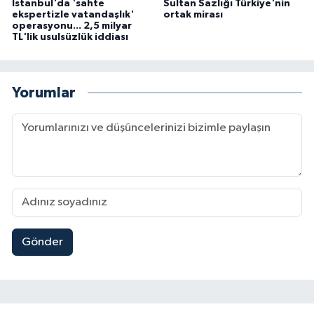
İstanbul'da 'sahte
Sultan Sazlığı Türkiye'nin
ekspertizle vatandaşlık'
ortak mirası
operasyonu... 2,5 milyar
TL'lik usulsüzlük iddiası
Yorumlar
Gönder