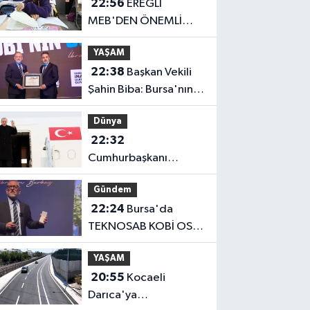
22:56
EREĞLİ
MEB'DEN ÖNEMLİ
AÇIKLAMA
YAŞAM
22:38
Başkan Vekili
Şahin Biba: Bursa'nın
geleceğini bütüncül
Dünya
anlayışla planlıyoruz
22:32
Cumhurbaşkanı
Erdoğan, Suudi
Gündem
Arabistan yolcusu
22:24
Bursa'da
TEKNOSAB KOBİ OSB
tanıtıldı... Bursa'nın
YAŞAM
kalkınma
20:55
Kocaeli
yolculuğunda yeni
Darıca'ya
dönem