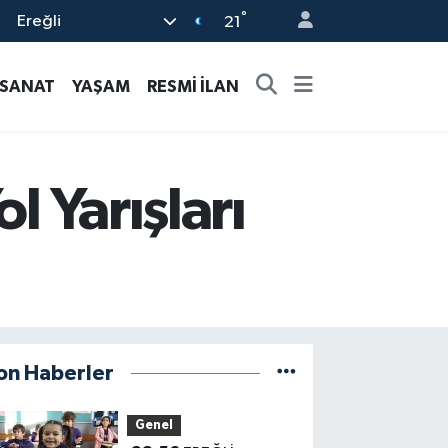
°
Ereğli
21
-SANAT
YAŞAM
RESMİ İLAN
l Yarışları
on Haberler
Genel