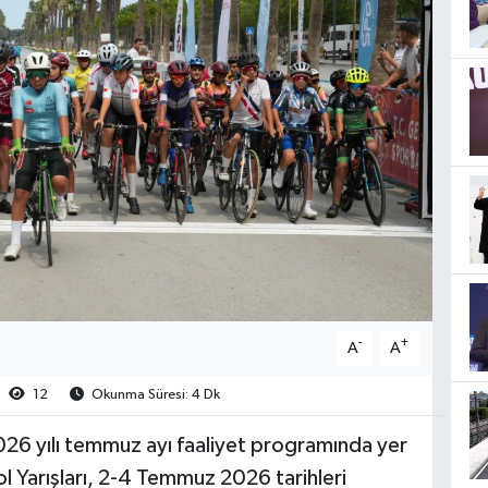
-
+
A
A
12
Okunma Süresi: 4 Dk
026 yılı temmuz ayı faaliyet programında yer
ol Yarışları, 2-4 Temmuz 2026 tarihleri