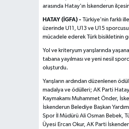
arasında Hatay'ın İskenderun ilçes
HATAY (İGFA) -
Türkiye'nin farklı i
üzerinde U11, U13 ve U15 sporcusu,
mücadele ederek Türk bisikletinin g
Yol ve kriteryum yarışlarında yaşan
tabana yayılması ve yeni nesil sporc
oluşturdu.
Yarışların ardından düzenlenen ödü
madalya ve ödülleri; AK Parti Hatay
Kaymakamı Muhammet Önder, İske
İskenderun Belediye Başkan Yardımc
Spor İl Müdürü Ali Osman Bebek, Tü
Üyesi Ercan Okur, AK Parti İskender