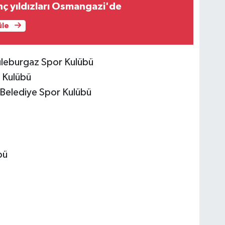
ç yıldızları Osmangazi'de
üle
üleburgaz Spor Kulübü
 Kulübü
Belediye Spor Kulübü
bü