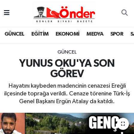
GÜNCEL
Zonguldak Nöbetçi Eczaneler
GÜNCEL
EĞİTİM
EKONOMİ
MEDYA
SPOR
S
EĞİTİM
Zonguldak Hava Durumu
GÜNCEL
EKONOMİ
Zonguldak Namaz Vakitleri
YUNUS OKU'YA SON
MEDYA
Zonguldak Trafik Yoğunluk Haritası
GÖREV
SPOR
TFF 3.Lig 4.Grup Puan Durumu ve Fikstür
Hayatını kaybeden madencinin cenazesi Ereğli
ilçesinde toprağa verildi. Cenaze törenine Türk-İş
SAĞLIK
Tüm Manşetler
Genel Başkanı Ergün Atalay da katıldı.
KÜLTÜR-SANAT
Son Dakika Haberleri
YAŞAM
Haber Arşivi