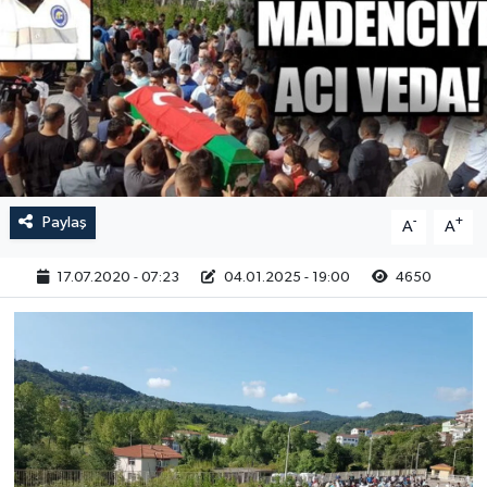
RESMİ İLAN
Paylaş
-
+
A
A
17.07.2020 - 07:23
04.01.2025 - 19:00
4650