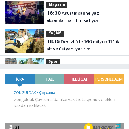
Magazin
18:30
Akustik sahne yaz
akşamlarına ritim katıyor
YAŞAM
18:15
Denizli'de 160 milyon TL'lik
alt ve üstyapı yatırımı
Spor
18:00
Şampiyonlar, İETT ile
İstanbul'da
YAŞAM
17:45
Ayvalık'ta üretici ve el emeği
pazarı renk katıyor
YAŞAM
17:30
DAĞDER ve BUMEV'den