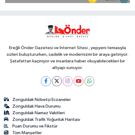
eğitim için güç birliği
YAŞAM
17:17
Bursa Büyükşehir
Harmancık'ta da yolları yeniliyor
Ereğli Önder Gazetesi ve İnternet Sitesi , yepyeni temasıyla
sizleri buluştururken, sadelik ve modernizmi bir araya getiriyor.
Şatafattan kaçınıyor ve insanlara haber okuyabilecekleri bir
altyapı sunuyor.
Zonguldak Nöbetçi Eczaneler
Zonguldak Hava Durumu
Zonguldak Namaz Vakitleri
Zonguldak Trafik Yoğunluk Haritası
Puan Durumu ve Fikstür
Tüm Manşetler