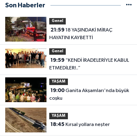
Son Haberler
Genel
21:59
18 YAŞINDAKİ MİRAÇ
HAYATINI KAYBETTİ
Genel
19:59
“KENDİ İRADELERİYLE KABUL
ETMEDİLER!..”
YAŞAM
19:00
Ganita Akşamları'nda büyük
coşku
YAŞAM
18:45
Kırsal yollara neşter