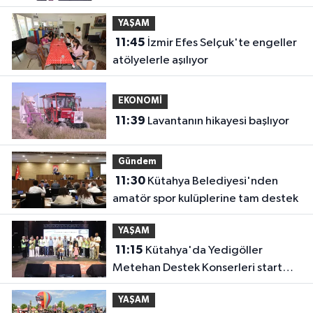
YAŞAM
11:45
İzmir Efes Selçuk'te engeller
atölyelerle aşılıyor
EKONOMİ
11:39
Lavantanın hikayesi başlıyor
Gündem
11:30
Kütahya Belediyesi'nden
amatör spor kulüplerine tam destek
YAŞAM
11:15
Kütahya'da Yedigöller
Metehan Destek Konserleri start
aldı
YAŞAM