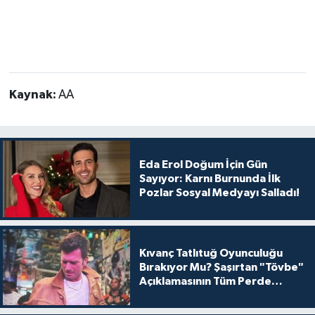
Kaynak:
AA
Eda Erol Doğum İçin Gün
Sayıyor: Karnı Burnunda İlk
Pozlar Sosyal Medyayı Salladı!
Kıvanç Tatlıtuğ Oyunculuğu
Bırakıyor Mu? Şaşırtan "Tövbe"
Açıklamasının Tüm Perde
Arkası