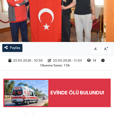
RESMİ İLAN
Paylaş
-
+
A
A
25.05.2026 - 10:50
25.05.2026 - 11:05
14
Okunma Süresi: 1 Dk
EVİNDE ÖLÜ BULUNDU!