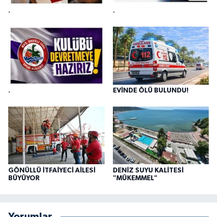
.
.
.
EVİNDE ÖLÜ BULUNDU!
GÖNÜLLÜ İTFAİYECİ AİLESİ
DENİZ SUYU KALİTESİ
BÜYÜYOR
"MÜKEMMEL"
Yorumlar