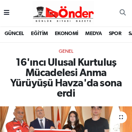
GÜNCEL
Zonguldak Nöbetçi Eczaneler
GÜNCEL
EĞİTİM
EKONOMİ
MEDYA
SPOR
S
EĞİTİM
Zonguldak Hava Durumu
GENEL
EKONOMİ
Zonguldak Namaz Vakitleri
16'ıncı Ulusal Kurtuluş
MEDYA
Zonguldak Trafik Yoğunluk Haritası
Mücadelesi Anma
Yürüyüşü Havza'da sona
SPOR
TFF 3.Lig 4.Grup Puan Durumu ve Fikstür
erdi
SAĞLIK
Tüm Manşetler
KÜLTÜR-SANAT
Son Dakika Haberleri
YAŞAM
Haber Arşivi