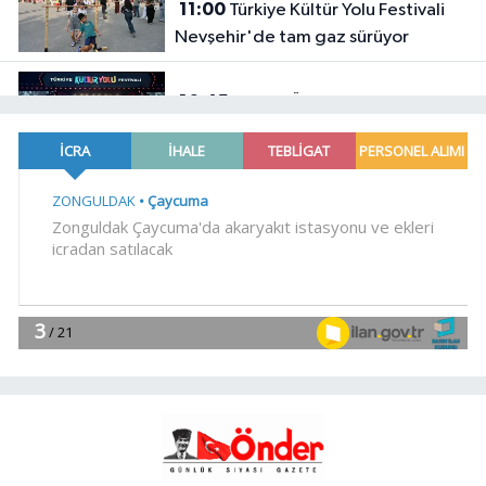
11:00
Türkiye Kültür Yolu Festivali
Nevşehir'de tam gaz sürüyor
10:45
Merve Özbey Nevşehir'i
salladı
EKONOMİ
10:39
Mühendis Tek-Sen
Bayındırlık'tan tarihi adım: İlk şube
Diyarbakır'da açıldı
YAŞAM
10:30
Muğla Milas'ta 'Mylasa
Band' izdihamı
Spor
10:15
Uludağ İçecek, 1. FC
Nürnberg'in resmi sponsoru oldu