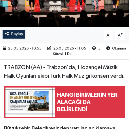
RESMİ İLAN
Paylaş
-
+
A
A
25.05.2026 - 10:55
25.05.2026 - 11:05
5
Okunma
Süresi: 1 Dk
TRABZON (AA) - Trabzon'da, Hozangel Müzik
Halk Oyunları ekibi Türk Halk Müziği konseri verdi.
HANGİ BİRİMLERİN YER
ALACAĞI DA
BELİRLENDİ
Büyükşehir Belediyesinden yapılan açıklamaya