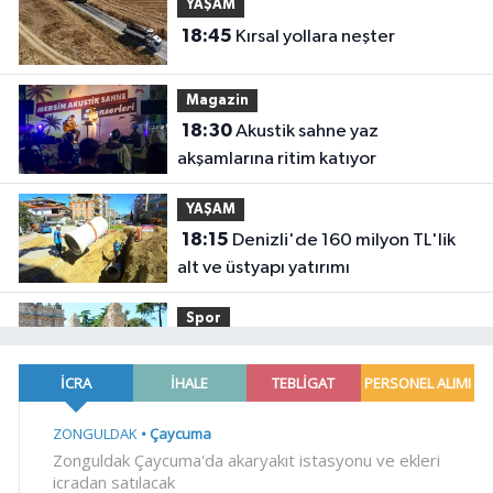
YAŞAM
18:45
Kırsal yollara neşter
Magazin
18:30
Akustik sahne yaz
akşamlarına ritim katıyor
YAŞAM
18:15
Denizli'de 160 milyon TL'lik
alt ve üstyapı yatırımı
Spor
18:00
Şampiyonlar, İETT ile
İstanbul'da
YAŞAM
17:45
Ayvalık'ta üretici ve el emeği
pazarı renk katıyor