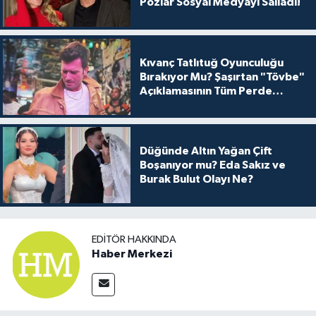
Pozlar Sosyal Medyayı Salladı!
Kıvanç Tatlıtuğ Oyunculuğu
Bırakıyor Mu? Şaşırtan "Tövbe"
Açıklamasının Tüm Perde
Arkası
Düğünde Altın Yağan Çift
Boşanıyor mu? Eda Sakız ve
Burak Bulut Olayı Ne?
EDITÖR HAKKINDA
Haber Merkezi