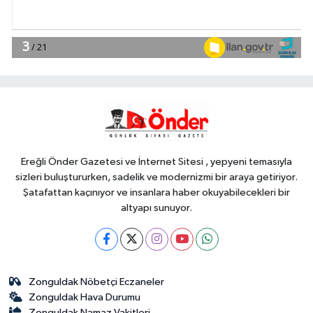
YAŞAM
17:30
DAĞDER ve BUMEV'den
eğitim için güç birliği
YAŞAM
17:17
Bursa Büyükşehir
Harmancık'ta da yolları yeniliyor
Ereğli Önder Gazetesi ve İnternet Sitesi , yepyeni temasıyla
sizleri buluştururken, sadelik ve modernizmi bir araya getiriyor.
Şatafattan kaçınıyor ve insanlara haber okuyabilecekleri bir
altyapı sunuyor.
Zonguldak Nöbetçi Eczaneler
Zonguldak Hava Durumu
Zonguldak Namaz Vakitleri