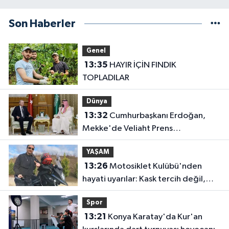
Son Haberler
Genel
13:35
HAYIR İÇİN FINDIK
TOPLADILAR
Dünya
13:32
Cumhurbaşkanı Erdoğan,
Mekke'de Veliaht Prens
Muhammed bin Selman ile görüştü
YAŞAM
13:26
Motosiklet Kulübü'nden
hayati uyarılar: Kask tercih değil,
zorunluluktur
Spor
13:21
Konya Karatay'da Kur'an