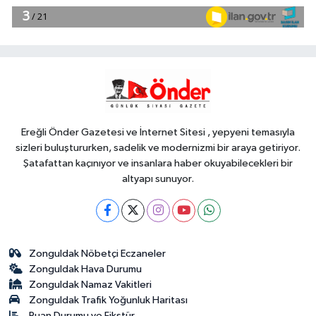
13:05
'Kocaeli Müze' yeni web
sitesiyle yayında
Dünya
13:01
Türk mühendis Polatkan,
DARPA Lift Challenge'da finale kaldı
Ereğli Önder Gazetesi ve İnternet Sitesi , yepyeni temasıyla
sizleri buluştururken, sadelik ve modernizmi bir araya getiriyor.
Şatafattan kaçınıyor ve insanlara haber okuyabilecekleri bir
altyapı sunuyor.
Zonguldak Nöbetçi Eczaneler
Zonguldak Hava Durumu
Zonguldak Namaz Vakitleri
Zonguldak Trafik Yoğunluk Haritası
Puan Durumu ve Fikstür