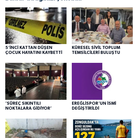
5'İNCİ KATTAN DÜŞEN
KÜRESEL SİVİL TOPLUM
ÇOCUK HAYATINI KAYBETTİ
TEMSİLCİLERİ BULUŞTU
‘SÜREÇ SIKINTILI
EREĞLİSPOR'UN İSMİ
NOKTALARA GİDİYOR’
DEĞİŞTİRİLDİ