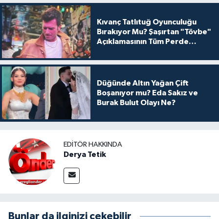
Kıvanç Tatlıtuğ Oyunculuğu
Bırakıyor Mu? Şaşırtan "Tövbe"
Açıklamasının Tüm Perde
Arkası
Düğünde Altın Yağan Çift
Boşanıyor mu? Eda Sakız ve
Burak Bulut Olayı Ne?
EDITÖR HAKKINDA
Derya Tetik
Bunlar da ilginizi çekebilir