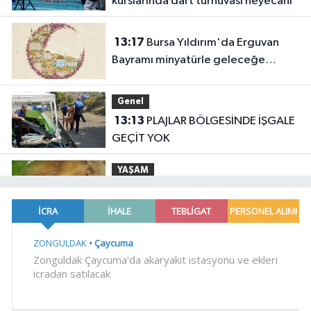
kurslarında dart turnuvası heyecanı
13:17
Bursa Yıldırım'da Erguvan
Bayramı minyatürle geleceğe
taşınacak
Genel
13:13
PLAJLAR BÖLGESİNDE İŞGALE
GEÇİT YOK
YAŞAM
13:12
Mudanya'da zeytin sineğiyle
mücadele
YAŞAM
13:08
Yenimuhacir Mezarlığı'na
anlamlı hayrat çeşmesi
Teknoloji