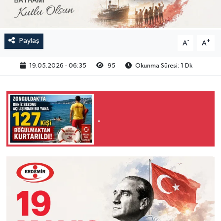
RESMİ İLAN
Paylaş
-
+
A
A
19.05.2026 - 06:35
95
Okunma Süresi: 1 Dk
.