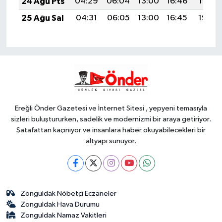
24 Ağu Pts
04:29
06:04
13:00
16:46
19:47
25 Ağu Sal
04:31
06:05
13:00
16:45
19:46
Ereğli Önder Gazetesi ve İnternet Sitesi , yepyeni temasıyla
sizleri buluştururken, sadelik ve modernizmi bir araya getiriyor.
Şatafattan kaçınıyor ve insanlara haber okuyabilecekleri bir
altyapı sunuyor.
Zonguldak Nöbetçi Eczaneler
Zonguldak Hava Durumu
Zonguldak Namaz Vakitleri