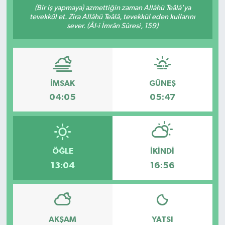
(Bir iş yapmaya) azmettiğin zaman Allâhü Teâlâ'ya
tevekkül et. Zira Allâhü Teâlâ, tevekkül eden kullarını
RESMİ İLAN
sever. (Âl-i İmrân Sûresi, 159)
İMSAK
GÜNEŞ
04:05
05:47
ÖĞLE
İKINDI
13:04
16:56
AKŞAM
YATSI