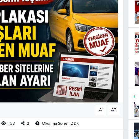
-
+
A
A
153
2
Okunma Süresi: 2 Dk