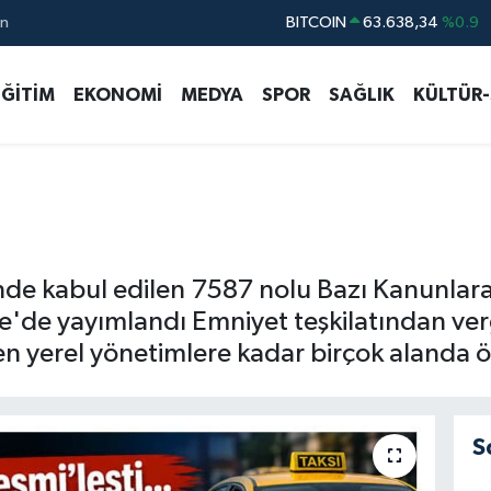
ın
DOLAR
47,5582
%0.05
EURO
54,8027
%0.06
EĞİTİM
EKONOMİ
MEDYA
SPOR
SAĞLIK
KÜLTÜR
STERLİN
63,9284
%0.04
GRAM ALTIN
6212.74
%0.25
BİST100
13.411
%0
BITCOIN
63.638,34
%0.9
e kabul edilen 7587 nolu Bazı Kanunlara D
de yayımlandı Emniyet teşkilatından ver
n yerel yönetimlere kadar birçok alanda öne
S