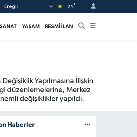
°
Ereğli
25
-SANAT
YAŞAM
RESMİ İLAN
eğişiklik Yapılmasına İlişkin
gi düzenlemelerine, Merkez
mli değişiklikler yapıldı.
on Haberler