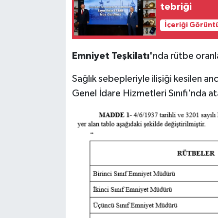
tebriği
İçeriği Görünt
Emniyet Teşkilatı'
nda rütbe oranl
Sağlık sebepleriyle ilişiği kesilen a
Genel İdare Hizmetleri Sınıfı'nda at