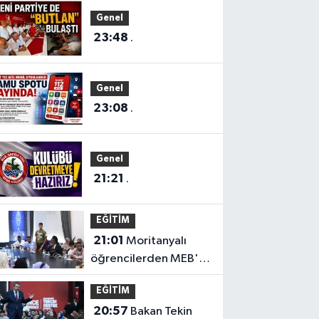
Genel
23:48
.
Genel
23:08
.
Genel
21:21
.
EĞİTİM
21:01
Moritanyalı
öğrencilerden MEB'e
ziyaret
EĞİTİM
20:57
Bakan Tekin