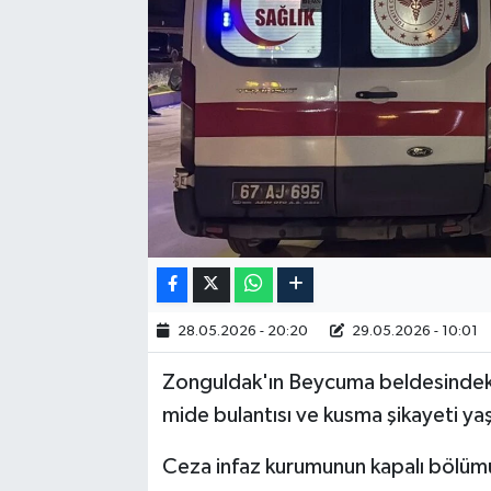
RESMİ İLAN
28.05.2026 - 20:20
29.05.2026 - 10:01
Zonguldak'ın Beycuma beldesindeki
mide bulantısı ve kusma şikayeti y
Ceza infaz kurumunun kapalı bölüm