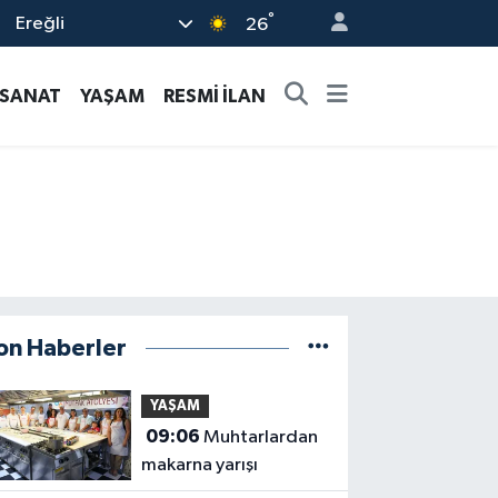
°
Ereğli
26
-SANAT
YAŞAM
RESMİ İLAN
on Haberler
YAŞAM
09:06
Muhtarlardan
makarna yarışı