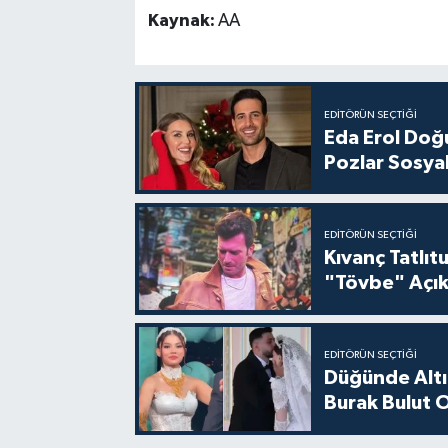
Kaynak:
AA
EDITÖRÜN SEÇTIĞI
Eda Erol Doğu
Pozlar Sosyal
EDITÖRÜN SEÇTIĞI
Kıvanç Tatlı
"Tövbe" Açık
EDITÖRÜN SEÇTIĞI
Düğünde Altı
Burak Bulut O