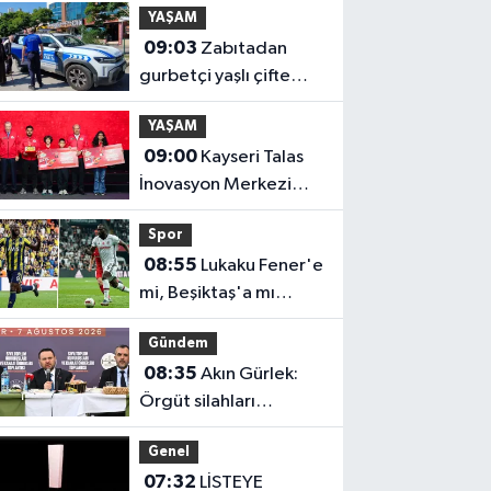
YAŞAM
09:03
Zabıtadan
gurbetçi yaşlı çifte
yardım eli
YAŞAM
09:00
Kayseri Talas
İnovasyon Merkezi
finale kaldı
Spor
08:55
Lukaku Fener'e
mi, Beşiktaş'a mı
geliyor?
Gündem
08:35
Akın Gürlek:
Örgüt silahları
bırakacak, mağaraları
Genel
boşaltacak
07:32
LİSTEYE