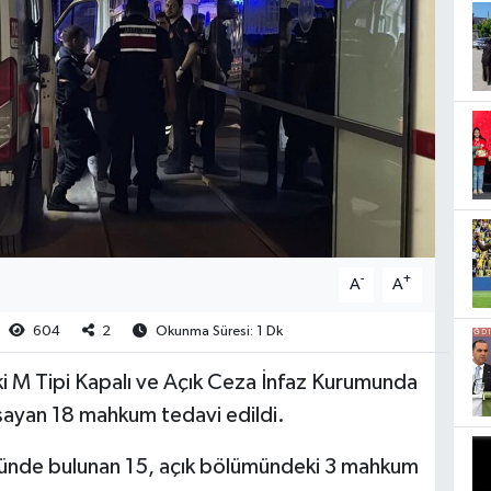
-
+
A
A
604
2
Okunma Süresi: 1 Dk
 M Tipi Kapalı ve Açık Ceza İnfaz Kurumunda
aşayan 18 mahkum tedavi edildi.
ünde bulunan 15, açık bölümündeki 3 mahkum