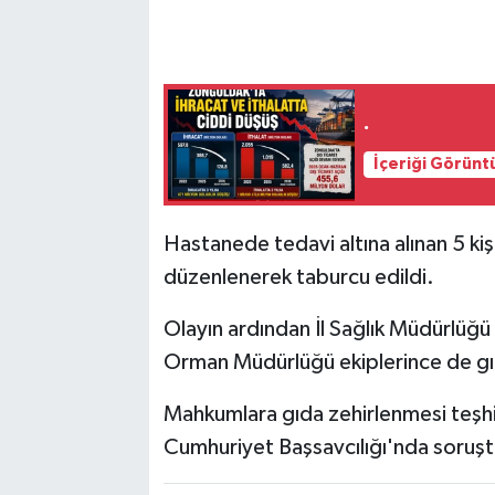
.
İçeriği Görünt
Hastanede tedavi altına alınan 5 kişi
düzenlenerek taburcu edildi.
Olayın ardından İl Sağlık Müdürlüğü 
Orman Müdürlüğü ekiplerince de gıd
Mahkumlara gıda zehirlenmesi teşhis
Cumhuriyet Başsavcılığı'nda soruştu