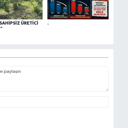
 SAHİPSİZ ÜRETİCİ
.
"