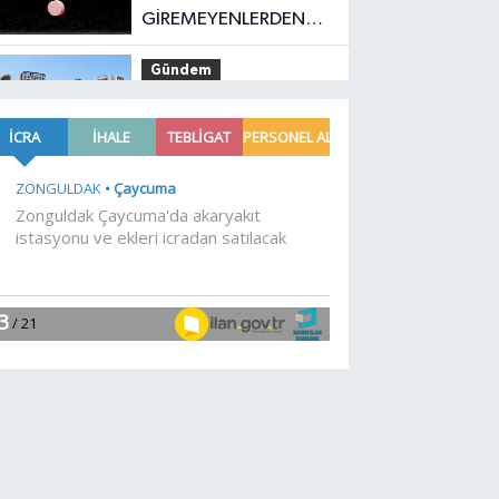
GİREMEYENLERDEN
SERT AÇIKLAMA
Gündem
07:30
Kayseri
Melikgazi şantiye
alanına döndü
YAŞAM
06:56
Antikacılar
Kayseri Talas'ta
buluşuyor
Genel
23:48
.
Genel
23:08
.