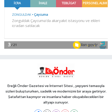
kamyonet çekiciye çarptı!
Genel
21:59
18 YAŞINDAKİ MİRAÇ
HAYATINI KAYBETTİ
Genel
19:59
“KENDİ İRADELERİYLE KABUL
ETMEDİLER!..”
YAŞAM
19:00
Ganita Akşamları'nda büyük
coşku
Ereğli Önder Gazetesi ve İnternet Sitesi , yepyeni temasıyla
sizleri buluştururken, sadelik ve modernizmi bir araya getiriyor.
Şatafattan kaçınıyor ve insanlara haber okuyabilecekleri bir
altyapı sunuyor.