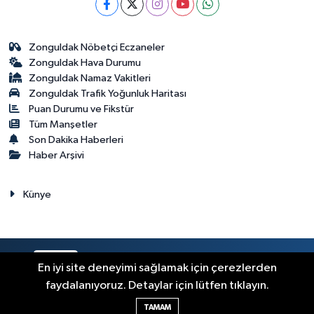
Zonguldak Nöbetçi Eczaneler
Zonguldak Hava Durumu
Zonguldak Namaz Vakitleri
Zonguldak Trafik Yoğunluk Haritası
Puan Durumu ve Fikstür
Tüm Manşetler
Son Dakika Haberleri
Haber Arşivi
Künye
RSS
Copyright © 2023. Her hakkı saklıdır.
En iyi site deneyimi sağlamak için çerezlerden
faydalanıyoruz. Detaylar için lütfen tıklayın.
Haber Yazılımı:
TE Bilişim
TAMAM