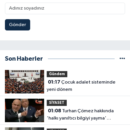
Gönder
Son Haberler
Gündem
01:17
Çocuk adalet sisteminde
yeni dönem
SİYASET
01:08
Turhan Çömez hakkında
'halkı yanıltıcı bilgiyi yayma'
soruşturması