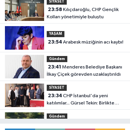
SİYASET
23:58
Kılıçdaroğlu, CHP Gençlik
Kolları yönetimiyle buluştu
YAŞAM
23:54
Arabesk müziğinin acı kaybı!
Gündem
23:41
Menderes Belediye Başkanı
İlkay Çiçek görevden uzaklaştırıldı
SİYASET
23:34
CHP İstanbul'da yeni
katılımlar... Gürsel Tekin: Birlikte
başaracağız
Gündem
23:29
Anadolu Otoyolu'nda