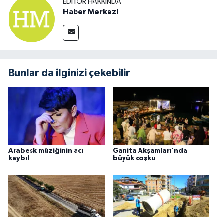
EDITÖR HAKKINDA
Haber Merkezi
Bunlar da ilginizi çekebilir
Arabesk müziğinin acı
Ganita Akşamları'nda
kaybı!
büyük coşku