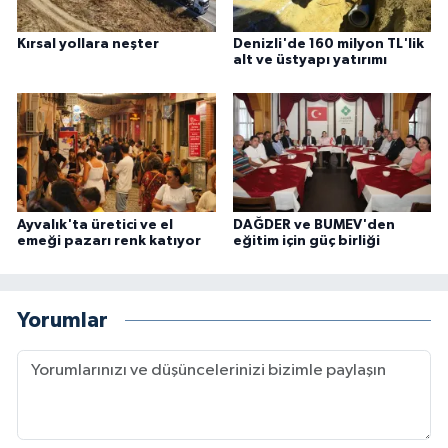
Kırsal yollara neşter
Denizli'de 160 milyon TL'lik
alt ve üstyapı yatırımı
Ayvalık'ta üretici ve el
DAĞDER ve BUMEV'den
emeği pazarı renk katıyor
eğitim için güç birliği
Yorumlar