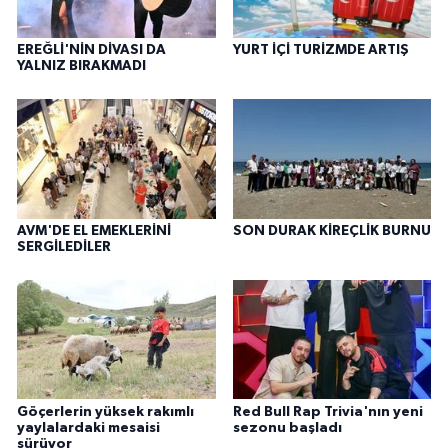
EREĞLİ'NİN DİVASI DA
YURT İÇİ TURİZMDE ARTIŞ
YALNIZ BIRAKMADI
AVM'DE EL EMEKLERİNİ
SON DURAK KİREÇLİK BURNU
SERGİLEDİLER
Göçerlerin yüksek rakımlı
Red Bull Rap Trivia'nın yeni
yaylalardaki mesaisi
sezonu başladı
sürüyor