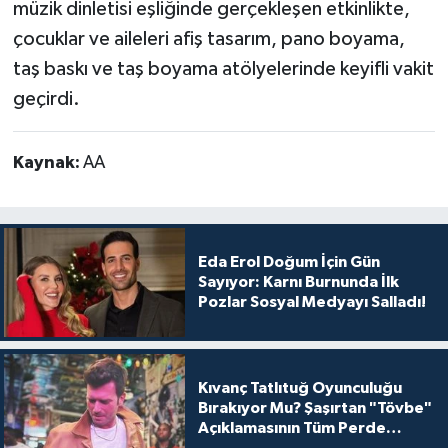
müzik dinletisi eşliğinde gerçekleşen etkinlikte,
çocuklar ve aileleri afiş tasarım, pano boyama,
taş baskı ve taş boyama atölyelerinde keyifli vakit
geçirdi.
Kaynak:
AA
Eda Erol Doğum İçin Gün
Sayıyor: Karnı Burnunda İlk
Pozlar Sosyal Medyayı Salladı!
Kıvanç Tatlıtuğ Oyunculuğu
Bırakıyor Mu? Şaşırtan "Tövbe"
Açıklamasının Tüm Perde
Arkası