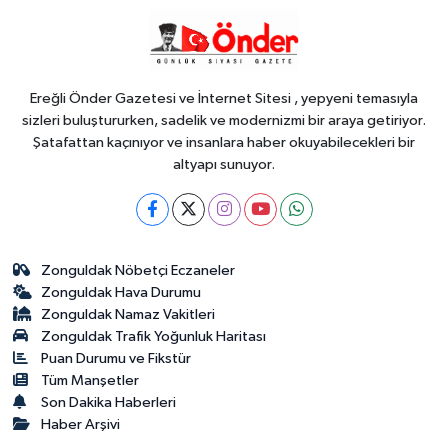
YAŞAM
17:51
İzmit'te 3 Çınar Çocuk Evi
için kura çekimi gerçekleştirildi
Ereğli Önder Gazetesi ve İnternet Sitesi , yepyeni temasıyla
sizleri buluştururken, sadelik ve modernizmi bir araya getiriyor.
Şatafattan kaçınıyor ve insanlara haber okuyabilecekleri bir
altyapı sunuyor.
Zonguldak Nöbetçi Eczaneler
Zonguldak Hava Durumu
Zonguldak Namaz Vakitleri
Zonguldak Trafik Yoğunluk Haritası
Puan Durumu ve Fikstür
Tüm Manşetler
Son Dakika Haberleri
Haber Arşivi