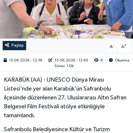
RESMİ İLAN
Paylaş
-
+
A
A
15.06.2026 - 12:36
15.06.2026 - 12:45
6
Okunma
Süresi: 1 Dk
KARABÜK (AA) - UNESCO Dünya Mirası
Listesi'nde yer alan Karabük'ün Safranbolu
ilçesinde düzenlenen 27. Uluslararası Altın Safran
Belgesel Film Festivali atölye etkinliğiyle
tamamlandı.
Safranbolu Belediyesince Kültür ve Turizm