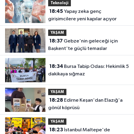
Teknoloji
18:45
Yapay zeka genç
girişimcilere yeni kapılar açıyor
YAŞAM
18:37
Gebze'nin geleceği için
Başkent'te güçlü temaslar
18:34
Bursa Tabip Odası: Hekimlik 5
dakikaya sığmaz
YAŞAM
18:28
Edirne Keşan'dan Elazığ'a
gönül köprüsü
YAŞAM
18:23
İstanbul Maltepe'de