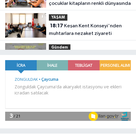
çocuklar kitapların renkli dünyasında
YAŞAM
18:17
Keşan Kent Konseyi'nden
muhtarlara nezaket ziyareti
Gündem
18:14
Hakkari'de JİHA destekli
operasyonda 253 kilo esrar ele
geçirildi
SİYASET
18:06
İzmir Karabağlar Meclisi'nde
komisyonlar yeniden şekillendi
YAŞAM
18:00
Keşan eski İlçe Millî Eğitim
Müdürü vefatının yıl dönümünde
anıldı