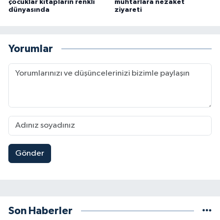
çocuklar kitapların renkli
muhtarlara nezaket
dünyasında
ziyareti
Yorumlar
Gönder
Son Haberler