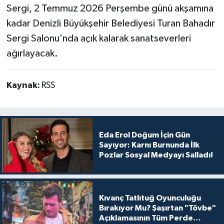
Sergi, 2 Temmuz 2026 Perşembe günü akşamına
kadar Denizli Büyükşehir Belediyesi Turan Bahadır
Sergi Salonu'nda açık kalarak sanatseverleri
ağırlayacak.
Kaynak:
RSS
Eda Erol Doğum İçin Gün
Sayıyor: Karnı Burnunda İlk
Pozlar Sosyal Medyayı Salladı!
Kıvanç Tatlıtuğ Oyunculuğu
Bırakıyor Mu? Şaşırtan "Tövbe"
Açıklamasının Tüm Perde