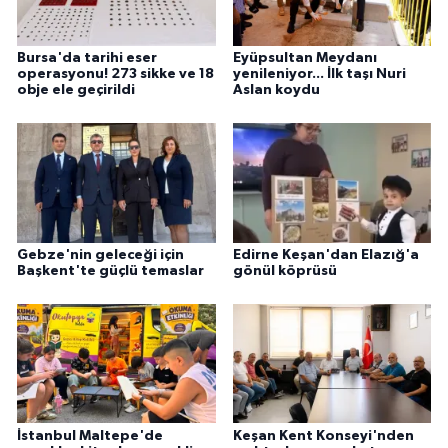
Bursa'da tarihi eser
Eyüpsultan Meydanı
operasyonu! 273 sikke ve 18
yenileniyor... İlk taşı Nuri
obje ele geçirildi
Aslan koydu
Gebze'nin geleceği için
Edirne Keşan'dan Elazığ'a
Başkent'te güçlü temaslar
gönül köprüsü
İstanbul Maltepe'de
Keşan Kent Konseyi'nden