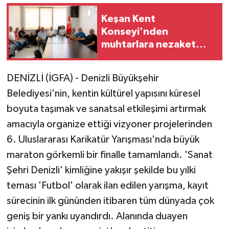
Keşan Kent
Konseyi'nden
muhtarlara nezaket
ziyareti
DENİZLİ (İGFA) - Denizli Büyükşehir
Belediyesi'nin, kentin kültürel yapısını küresel
boyuta taşımak ve sanatsal etkileşimi artırmak
amacıyla organize ettiği vizyoner projelerinden
6. Uluslararası Karikatür Yarışması'nda büyük
maraton görkemli bir finalle tamamlandı. 'Sanat
Şehri Denizli' kimliğine yakışır şekilde bu yılki
teması 'Futbol' olarak ilan edilen yarışma, kayıt
sürecinin ilk gününden itibaren tüm dünyada çok
geniş bir yankı uyandırdı. Alanında duayen