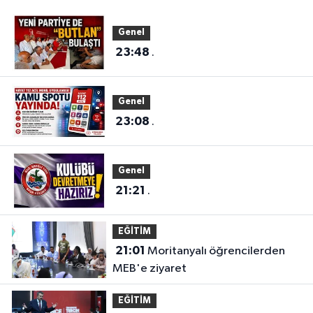
Genel
23:48
.
Genel
23:08
.
Genel
21:21
.
EĞİTİM
21:01
Moritanyalı öğrencilerden
MEB'e ziyaret
EĞİTİM