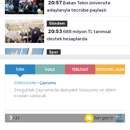
20:57
Bakan Tekin üniversite
adaylarıyla tecrübe paylaştı
Gündem
20:53
688 milyon TL tarımsal
destek hesaplarda
Spor
19:02
Yelkencilerin zorlu
mücadelesi ilk günde nefes kesti
YAŞAM
18:55
Bursa'da tarihi eser
operasyonu! 273 sikke ve 18 obje ele
geçirildi
YAŞAM
18:51
Eyüpsultan Meydanı
yenileniyor... İlk taşı Nuri Aslan koydu