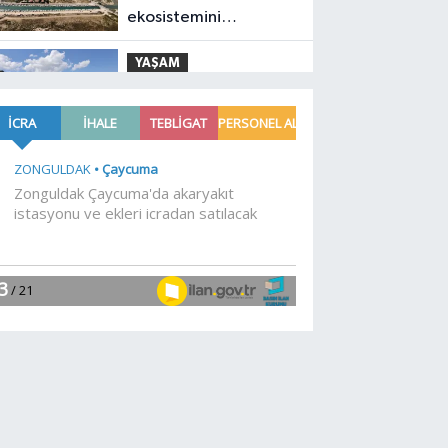
ekosistemini
koruyacak proje
YAŞAM
09:09
Siyasetçilere
taş çıkartan Vali
YAŞAM
09:06
Muhtarlardan
makarna yarışı
YAŞAM
09:03
Zabıtadan
gurbetçi yaşlı çifte
yardım eli
YAŞAM
09:00
Kayseri Talas
İnovasyon Merkezi
finale kaldı