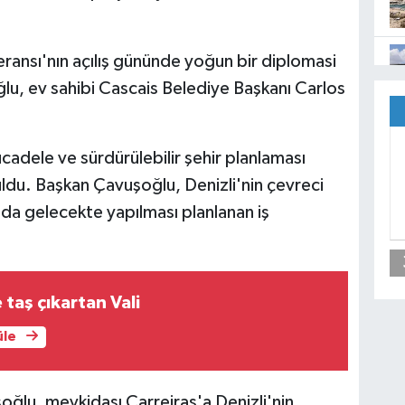
ransı'nın açılış gününde yoğun bir diplomasi
lu, ev sahibi Cascais Belediye Başkanı Carlos
cadele ve sürdürülebilir şehir planlaması
nuldu. Başkan Çavuşoğlu, Denizli'nin çevreci
sında gelecekte yapılması planlanan iş
 taş çıkartan Vali
üle
lu, mevkidaşı Carreiras'a Denizli'nin