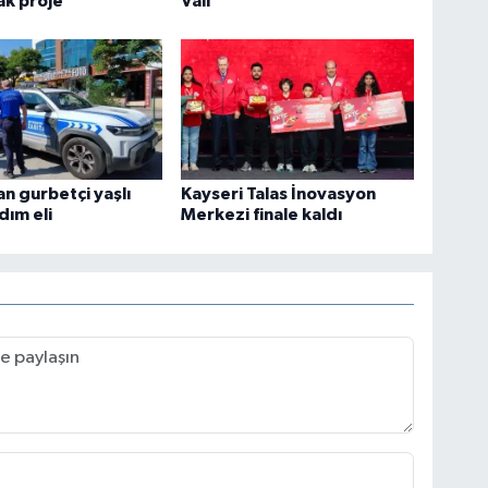
ak proje
Vali
n gurbetçi yaşlı
Kayseri Talas İnovasyon
dım eli
Merkezi finale kaldı