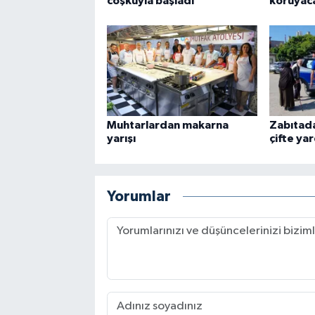
coşkuyla başladı
koruyac
Muhtarlardan makarna
Zabıtada
yarışı
çifte yar
Yorumlar