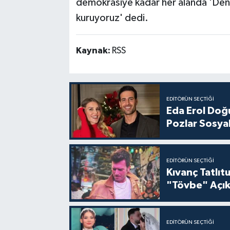
demokrasiye kadar her alanda 'Denizli
kuruyoruz' dedi.
Kaynak:
RSS
EDITÖRÜN SEÇTIĞI
Eda Erol Doğu
Pozlar Sosyal
EDITÖRÜN SEÇTIĞI
Kıvanç Tatlı
"Tövbe" Açık
EDITÖRÜN SEÇTIĞI