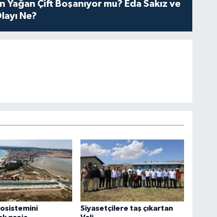
n Yağan Çift Boşanıyor mu? Eda Sakız ve
layı Ne?
osistemini
Siyasetçilere taş çıkartan