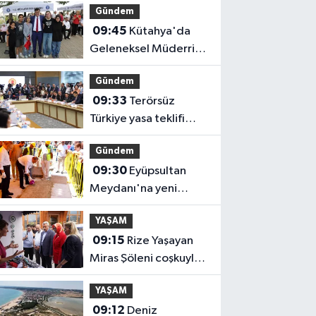
Gündem
09:45
Kütahya'da
Geleneksel Müderris
Mahallesi Şenliği
Gündem
coşkusu
09:33
Terörsüz
Türkiye yasa teklifi
komisyondan geçti
Gündem
09:30
Eyüpsultan
Meydanı'na yeni
düzenleme
YAŞAM
09:15
Rize Yaşayan
Miras Şöleni coşkuyla
başladı
YAŞAM
09:12
Deniz