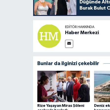
Düğünde Altı
Burak Bulut O
EDITÖR HAKKINDA
Haber Merkezi
Bunlar da ilginizi çekebilir
Rize Yaşayan Miras Şöleni
Deniz ek