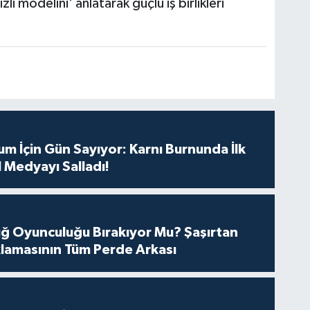
 modelini' anlatarak güçlü iş birlikleri
m İçin Gün Sayıyor: Karnı Burnunda İlk
 Medyayı Salladı!
tuğ Oyunculuğu Bırakıyor Mu? Şaşırtan
lamasının Tüm Perde Arkası