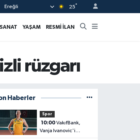
°
Ereğli
25
-SANAT
YAŞAM
RESMİ İLAN
zli rüzgarı
on Haberler
Spor
10:00
VakıfBank,
Vanja Ivanovic'i
transfer etti