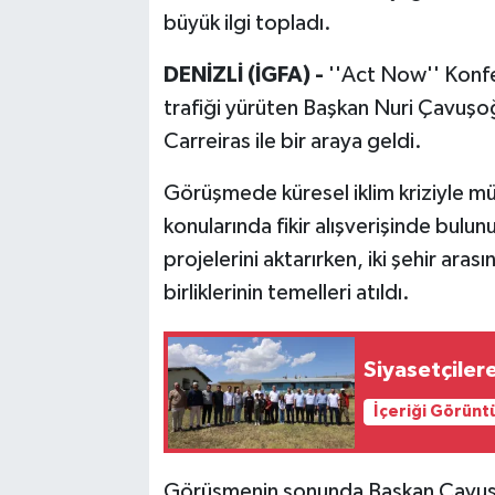
büyük ilgi topladı.
DENİZLİ (İGFA) -
''Act Now'' Konfe
trafiği yürüten Başkan Nuri Çavuşoğ
Carreiras ile bir araya geldi.
Görüşmede küresel iklim kriziyle mü
konularında fikir alışverişinde bulu
projelerini aktarırken, iki şehir ara
birliklerinin temelleri atıldı.
Siyasetçilere
İçeriği Görünt
Görüşmenin sonunda Başkan Çavuşoğ