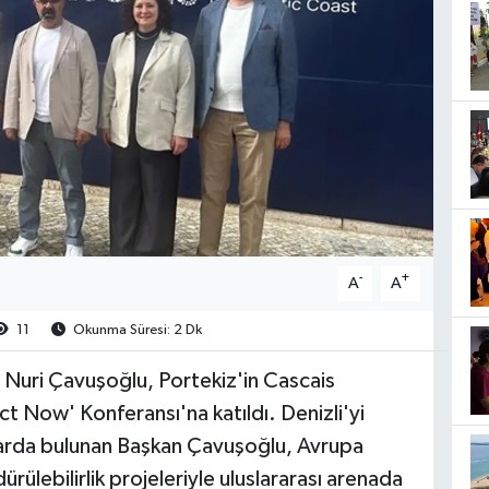
-
+
A
A
11
Okunma Süresi: 2 Dk
 Nuri Çavuşoğlu, Portekiz'in Cascais
t Now' Konferansı'na katıldı. Denizli'yi
slarda bulunan Başkan Çavuşoğlu, Avrupa
rülebilirlik projeleriyle uluslararası arenada