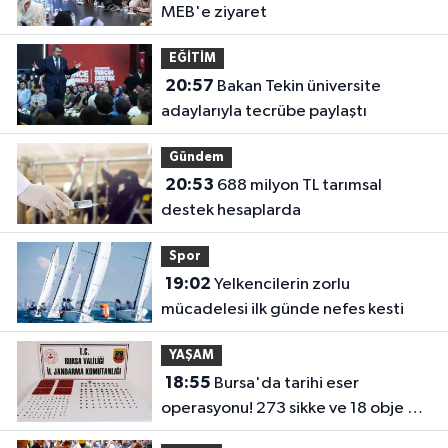
MEB'e ziyaret
EĞİTİM
20:57
Bakan Tekin üniversite
adaylarıyla tecrübe paylaştı
Gündem
20:53
688 milyon TL tarımsal
destek hesaplarda
Spor
19:02
Yelkencilerin zorlu
mücadelesi ilk günde nefes kesti
YAŞAM
18:55
Bursa'da tarihi eser
operasyonu! 273 sikke ve 18 obje ele
geçirildi