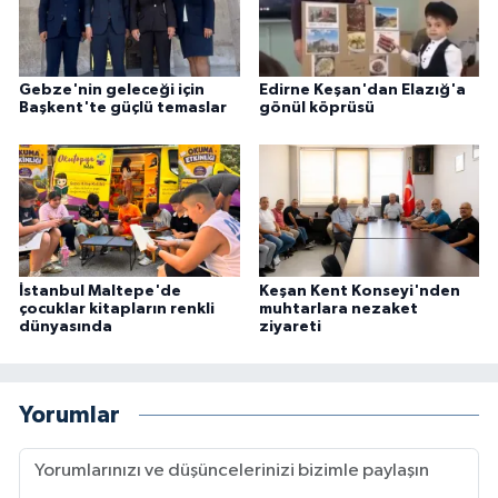
Gebze'nin geleceği için
Edirne Keşan'dan Elazığ'a
Başkent'te güçlü temaslar
gönül köprüsü
İstanbul Maltepe'de
Keşan Kent Konseyi'nden
çocuklar kitapların renkli
muhtarlara nezaket
dünyasında
ziyareti
Yorumlar