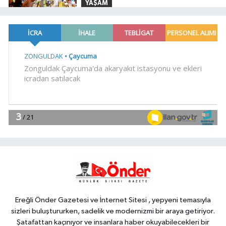
YAŞAM
18:51
Eyüpsultan Meydanı
yenileniyor... İlk taşı Nuri Aslan koydu
Teknoloji
18:45
Yapay zeka genç
girişimcilere yeni kapılar açıyor
YAŞAM
18:37
Gebze'nin geleceği için
Başkent'te güçlü temaslar
18:34
Bursa Tabip Odası: Hekimlik 5
dakikaya sığmaz
Ereğli Önder Gazetesi ve İnternet Sitesi , yepyeni temasıyla
sizleri buluştururken, sadelik ve modernizmi bir araya getiriyor.
Şatafattan kaçınıyor ve insanlara haber okuyabilecekleri bir