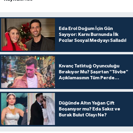
Eda Erol Doğum İçin Gün
Sayıyor: Karnı Burnunda İlk
Pozlar Sosyal Medyayı Salladı!
Kıvanç Tatlıtuğ Oyunculuğu
Bırakıyor Mu? Şaşırtan "Tövbe"
Açıklamasının Tüm Perde
Arkası
Düğünde Altın Yağan Çift
Boşanıyor mu? Eda Sakız ve
Burak Bulut Olayı Ne?