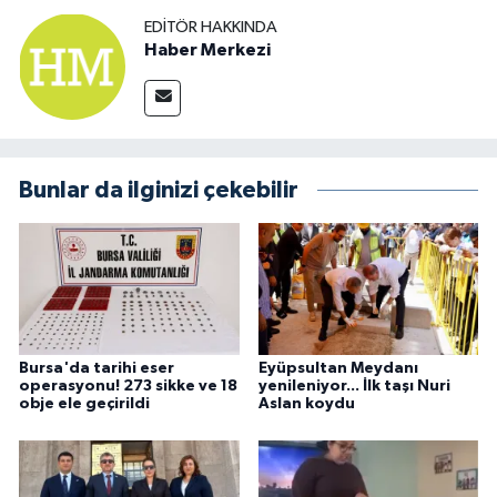
EDITÖR HAKKINDA
Haber Merkezi
Bunlar da ilginizi çekebilir
Bursa'da tarihi eser
Eyüpsultan Meydanı
operasyonu! 273 sikke ve 18
yenileniyor... İlk taşı Nuri
obje ele geçirildi
Aslan koydu