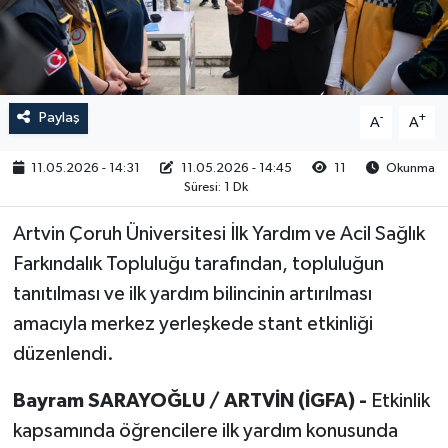
RESMİ İLAN
Paylaş
-
+
A
A
11.05.2026 - 14:31
11.05.2026 - 14:45
11
Okunma
Süresi: 1 Dk
Artvin Çoruh Üniversitesi İlk Yardım ve Acil Sağlık
Farkındalık Topluluğu tarafından, topluluğun
tanıtılması ve ilk yardım bilincinin artırılması
amacıyla merkez yerleşkede stant etkinliği
düzenlendi.
Bayram SARAYOĞLU / ARTVİN (İGFA) -
Etkinlik
kapsamında öğrencilere ilk yardım konusunda