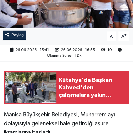
RESMİ İLAN
Paylaş
-
+
A
A
26.06.2026 - 15:41
26.06.2026 - 16:55
10
Okunma Süresi: 1 Dk
Kütahya'da Başkan
Kahveci'den
çalışmalara yakın
mercek
Manisa Büyükşehir Belediyesi, Muharrem ayı
dolayısıyla geleneksel hale getirdiği aşure
ikramlarına başladı