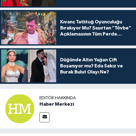
Kıvanç Tatlıtuğ Oyunculuğu
Bırakıyor Mu? Şaşırtan "Tövbe"
Açıklamasının Tüm Perde
Arkası
Düğünde Altın Yağan Çift
Boşanıyor mu? Eda Sakız ve
Burak Bulut Olayı Ne?
EDITÖR HAKKINDA
Haber Merkezi