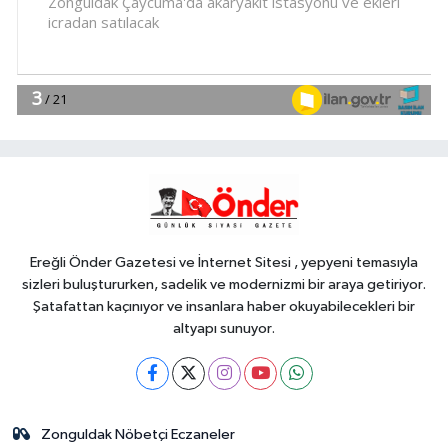
operasyonu! 273 sikke ve 18 obje ele
geçirildi
YAŞAM
18:51
Eyüpsultan Meydanı
yenileniyor... İlk taşı Nuri Aslan koydu
Teknoloji
18:45
Yapay zeka genç
girişimcilere yeni kapılar açıyor
Ereğli Önder Gazetesi ve İnternet Sitesi , yepyeni temasıyla
sizleri buluştururken, sadelik ve modernizmi bir araya getiriyor.
Şatafattan kaçınıyor ve insanlara haber okuyabilecekleri bir
altyapı sunuyor.
Zonguldak Nöbetçi Eczaneler