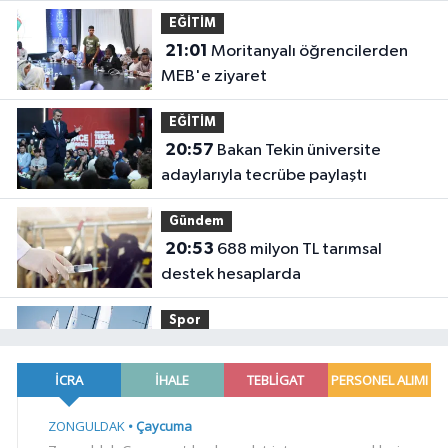
EĞİTİM
21:01
Moritanyalı öğrencilerden
MEB'e ziyaret
EĞİTİM
20:57
Bakan Tekin üniversite
adaylarıyla tecrübe paylaştı
Gündem
20:53
688 milyon TL tarımsal
destek hesaplarda
Spor
19:02
Yelkencilerin zorlu
mücadelesi ilk günde nefes kesti
YAŞAM
18:55
Bursa'da tarihi eser