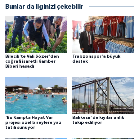
Bunlar da ilginizi çekebilir
Bilecik'te Vali Sözer'den
Trabzonspor'a büyük
coğrafi işaretli Kamber
destek
Biberi hasadı
'Bu Kampta Hayat Var'
Balıkesir'de kıyılar anlık
projesi özel bireylere yaz
takip ediliyor
tatili sunuyor