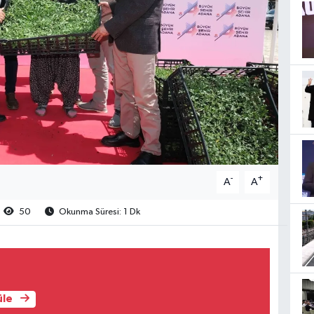
-
+
A
A
50
Okunma Süresi: 1 Dk
üle