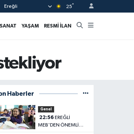
°
Ereğli
25
-SANAT
YAŞAM
RESMİ İLAN
stekliyor
on Haberler
Genel
22:56
EREĞLİ
MEB'DEN ÖNEMLİ
AÇIKLAMA