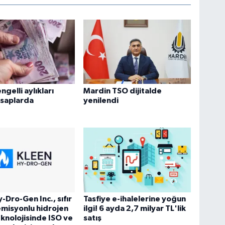
engelli aylıkları
Mardin TSO dijitalde
hesaplarda
yenilendi
-Dro-Gen Inc., sıfır
Tasfiye e-ihalelerine yoğun
misyonlu hidrojen
ilgi! 6 ayda 2,7 milyar TL'lik
eknolojisinde ISO ve
satış