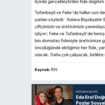
ilçede gerçekleştirilen fide dağıtım 
Tufanbeyli ve Feke'de halkın son de
şunları söyledi: 'Adana Büyükşehir 
çiftçimizin ve üreticimizin yanınday
işliyor; Feke ve Tufanbeyli'de hem
bin domates fidesiyle üreticimize gü
öncülüğünde ektiğimiz her fide, ya
olacak. Daha çok çalışacak, birlikte
Kaynak:
RSS
EDITÖRÜN SEÇTIĞI
Eda Erol Doğu
Pozlar Sosyal