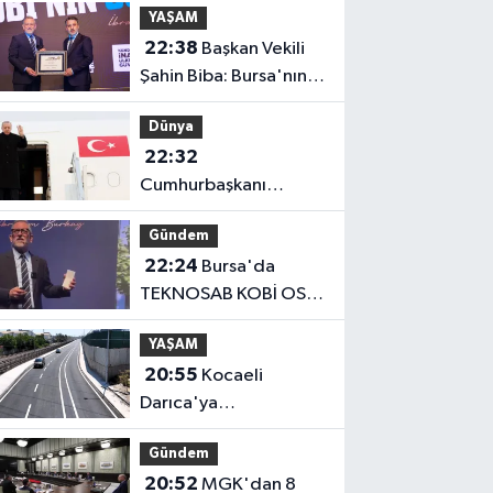
YAŞAM
22:38
Başkan Vekili
Şahin Biba: Bursa'nın
geleceğini bütüncül
Dünya
anlayışla planlıyoruz
22:32
Cumhurbaşkanı
Erdoğan, Suudi
Gündem
Arabistan yolcusu
22:24
Bursa'da
TEKNOSAB KOBİ OSB
tanıtıldı... Bursa'nın
YAŞAM
kalkınma
20:55
Kocaeli
yolculuğunda yeni
Darıca'ya
dönem
Büyükşehir'den
Gündem
modern ulaşım yatırımı
20:52
MGK'dan 8