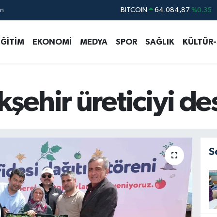
BITCOIN
64.084,87
%0.35
ın
DOLAR
47,5760
%0.1
EURO
55,0126
%0.29
EĞİTİM
EKONOMİ
MEDYA
SPOR
SAĞLIK
KÜLTÜR
STERLİN
64,1794
%0.29
GRAM ALTIN
6422.94
%3.06
BİST100
13.647
%-30
ehir üreticiyi de
S