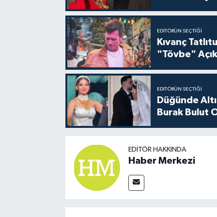
EDITÖRÜN SEÇTIĞI
Kıvanç Tatlı
"Tövbe" Açık
EDITÖRÜN SEÇTIĞI
Düğünde Altı
Burak Bulut O
EDITÖR HAKKINDA
Haber Merkezi