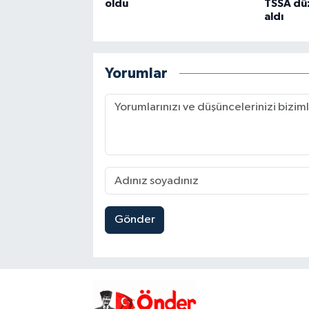
oldu
TSSA düz
aldı
Yorumlar
Gönder