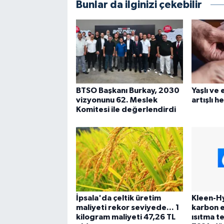
Bunlar da ilginizi çekebilir
BTSO Başkanı Burkay, 2030
Yaşlı ve 
vizyonunu 62. Meslek
artışlı 
Komitesi ile değerlendirdi
İpsala'da çeltik üretim
Kleen-Hy
maliyeti rekor seviyede... 1
karbon e
kilogram maliyeti 47,26 TL
ısıtma t