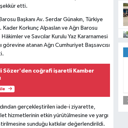
şekkür etti.
Barosu Başkanı Av. Serdar Günakın, Türkiye
Av. Kader Korkunç Alpaslan ve Ağrı Barosu
 Hâkimler ve Savcılar Kurulu Yaz Kararnamesi
ğı görevine atanan Ağrı Cumhuriyet Başsavcısı
i.
ali Sözer'den coğrafi işaretli Kamber
ı
üle
rdından gerçekleştirilen iade-i ziyarette,
et hizmetlerinin etkin yürütülmesine ve yargı
iştirilmesine sunduğu katkılar değerlendirildi.