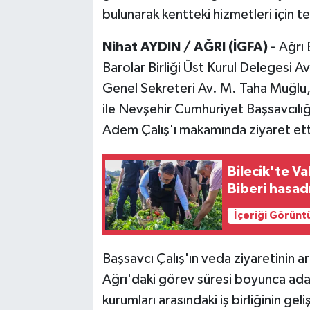
bulunarak kentteki hizmetleri için te
Nihat AYDIN / AĞRI (İGFA) -
Ağrı 
Barolar Birliği Üst Kurul Delegesi 
Genel Sekreteri Av. M. Taha Muğlu,
ile Nevşehir Cumhuriyet Başsavcılı
Adem Çalış'ı makamında ziyaret ett
Bilecik'te V
Biberi hasad
İçeriği Görünt
Başsavcı Çalış'ın veda ziyaretinin a
Ağrı'daki görev süresi boyunca adal
kurumları arasındaki iş birliğinin gel