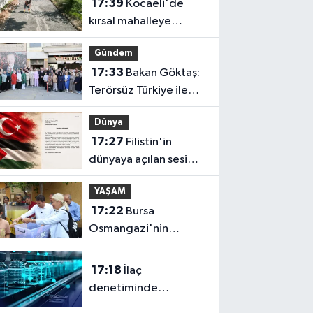
17:39
Kocaeli'de
kırsal mahalleye
modern yol
Gündem
17:33
Bakan Göktaş:
Terörsüz Türkiye ile
barışın ve istikrarın
Dünya
güçlendiği gelecek
17:27
Filistin'in
hedefliyoruz
dünyaya açılan sesi
olmaya devam
YAŞAM
edeceğiz
17:22
Bursa
Osmangazi'nin
nabzını Küplüpınar'da
tuttu
17:18
İlaç
denetiminde
uluslararası standart