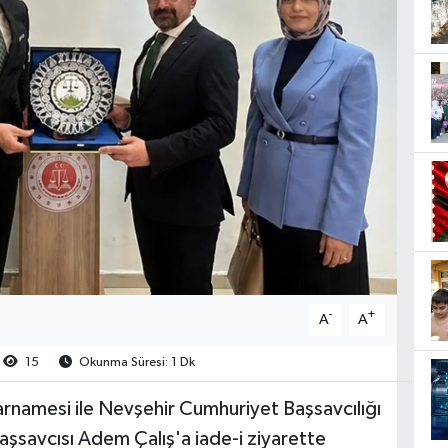
-
+
A
A
15
Okunma Süresi: 1 Dk
rnamesi ile Nevşehir Cumhuriyet Başsavcılığı
şsavcısı Adem Çalış'a iade-i ziyarette