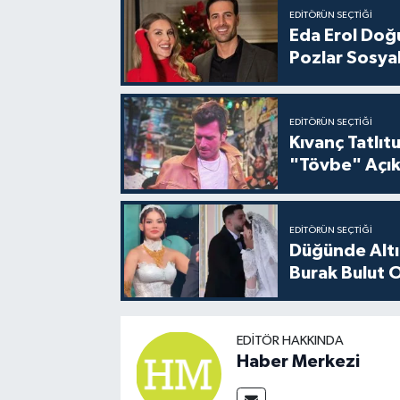
EDITÖRÜN SEÇTIĞI
Eda Erol Doğu
Pozlar Sosyal
EDITÖRÜN SEÇTIĞI
Kıvanç Tatlı
"Tövbe" Açık
EDITÖRÜN SEÇTIĞI
Düğünde Altı
Burak Bulut O
EDITÖR HAKKINDA
Haber Merkezi