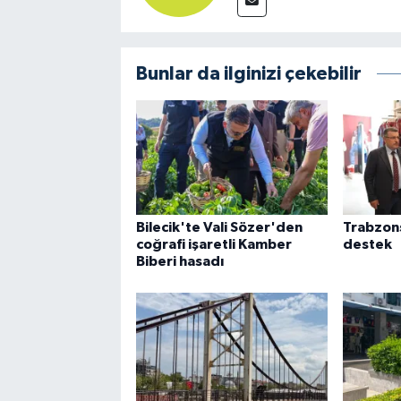
Bunlar da ilginizi çekebilir
Bilecik'te Vali Sözer'den
Trabzon
coğrafi işaretli Kamber
destek
Biberi hasadı