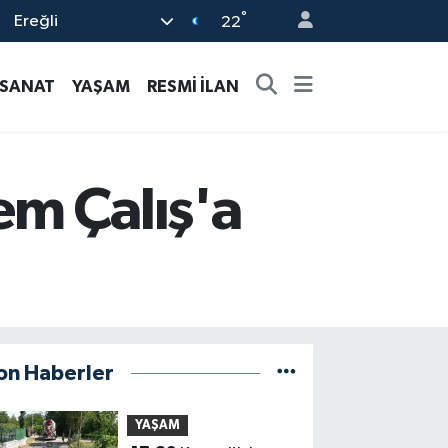
°
Ereğli
22
-SANAT
YAŞAM
RESMİ İLAN
em Çalış'a
on Haberler
YAŞAM