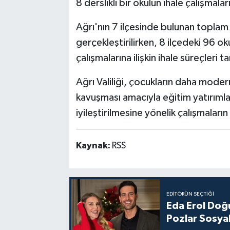
8 derslikli bir okulun ihale çalışmalar
Ağrı'nın 7 ilçesinde bulunan toplam
gerçekleştirilirken, 8 ilçedeki 96 
çalışmalarına ilişkin ihale süreçleri 
Ağrı Valiliği, çocukların daha modern
kavuşması amacıyla eğitim yatırımlar
iyileştirilmesine yönelik çalışmaların
Kaynak:
RSS
EDITÖRÜN SEÇTIĞI
Eda Erol Doğu
Pozlar Sosyal