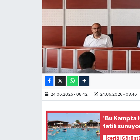
RESMİ İLAN
24.06.2026 - 08:42
24.06.2026 - 08:46
'Bu Kampta H
tatili sunuyo
İçeriği Görünt