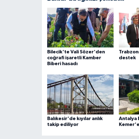
Bilecik'te Vali Sözer'den
Trabzon
coğrafi işaretli Kamber
destek
Biberi hasadı
Balıkesir'de kıyılar anlık
Antalya
takip ediliyor
Kemer'e