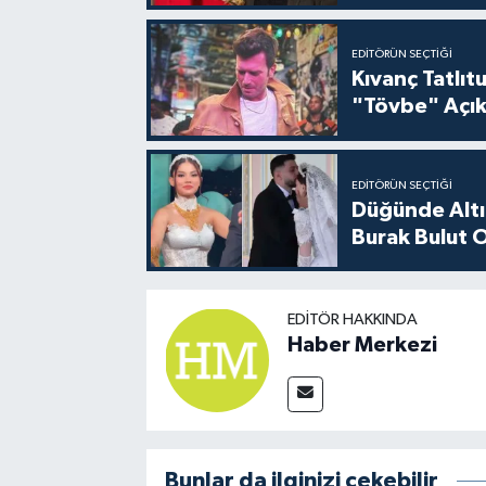
EDITÖRÜN SEÇTIĞI
Kıvanç Tatlı
"Tövbe" Açık
EDITÖRÜN SEÇTIĞI
Düğünde Altı
Burak Bulut O
EDITÖR HAKKINDA
Haber Merkezi
Bunlar da ilginizi çekebilir