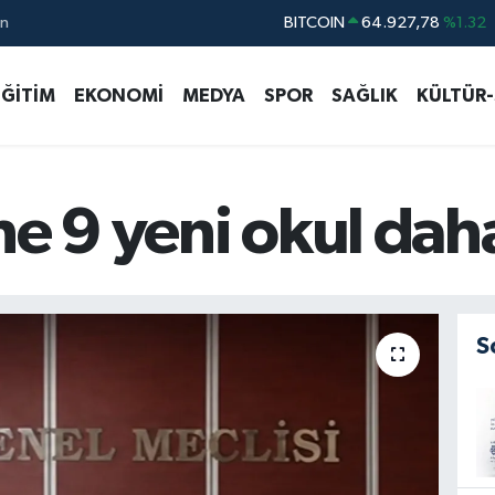
ın
DOLAR
47,5971
%0.05
EURO
55,1336
%0.18
EĞİTİM
EKONOMİ
MEDYA
SPOR
SAĞLIK
KÜLTÜR
STERLİN
64,2534
%0.22
GRAM ALTIN
6527.85
%0.54
BİST100
13.703
%11
ne 9 yeni okul dah
S