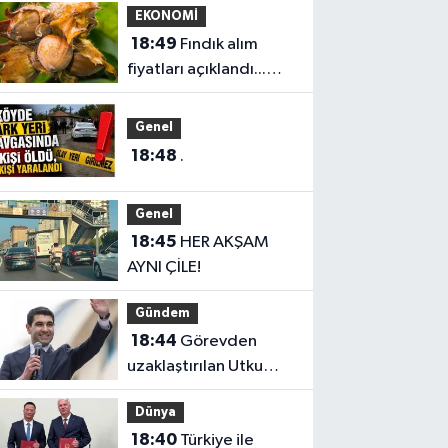
EKONOMİ
platformda
18:49
Fındık alım
fiyatları açıklandı...
Alımlar 24 Ağustos'ta
başlıyor
Genel
18:48
.
Genel
18:45
HER AKŞAM
AYNI ÇİLE!
Gündem
18:44
Görevden
uzaklaştırılan Utku
Caner Çaykara
Dünya
hakkında tahliye kararı
18:40
Türkiye ile