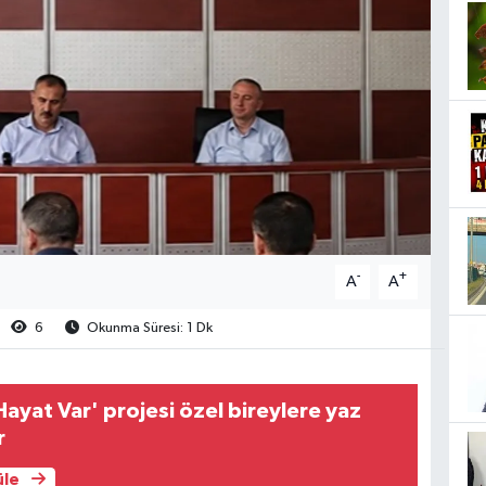
-
+
A
A
6
Okunma Süresi: 1 Dk
ayat Var' projesi özel bireylere yaz
r
üle