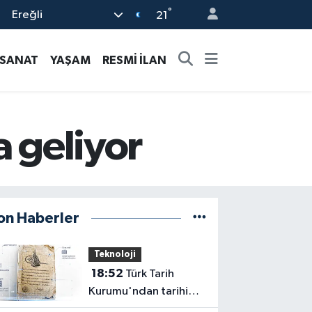
°
Ereğli
21
-SANAT
YAŞAM
RESMİ İLAN
a geliyor
on Haberler
Teknoloji
18:52
Türk Tarih
Kurumu'ndan tarihi
içerikler tek