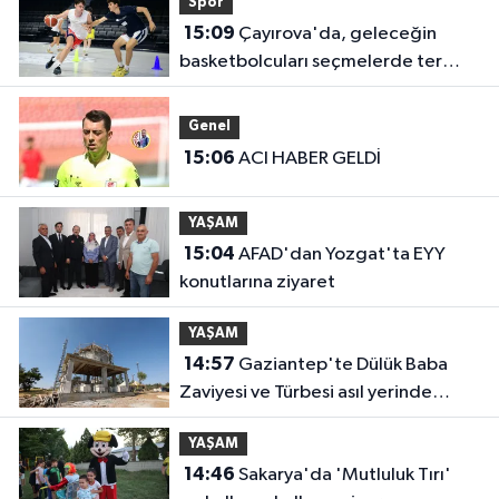
Spor
15:09
Çayırova'da, geleceğin
basketbolcuları seçmelerde ter
döktü
Genel
15:06
ACI HABER GELDİ
YAŞAM
15:04
AFAD'dan Yozgat'ta EYY
konutlarına ziyaret
YAŞAM
14:57
Gaziantep'te Dülük Baba
Zaviyesi ve Türbesi asıl yerinde
yeniden inşa edilecek
YAŞAM
14:46
Sakarya'da 'Mutluluk Tırı'