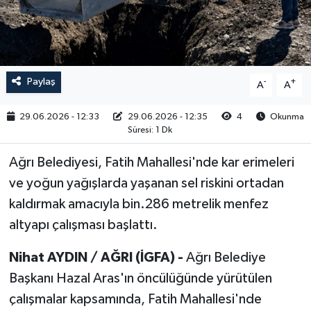
RESMİ İLAN
Paylaş
-
+
A
A
29.06.2026 - 12:33
29.06.2026 - 12:35
4
Okunma
Süresi: 1 Dk
Ağrı Belediyesi, Fatih Mahallesi'nde kar erimeleri
ve yoğun yağışlarda yaşanan sel riskini ortadan
kaldırmak amacıyla bin.286 metrelik menfez
altyapı çalışması başlattı.
Nihat AYDIN / AĞRI (İGFA) -
Ağrı Belediye
Başkanı Hazal Aras'ın öncülüğünde yürütülen
çalışmalar kapsamında, Fatih Mahallesi'nde