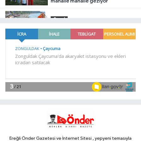
mahalle mahalle geziyor
Genel
14:37
DENİZE GİRMEK YASAKLANDI
14:33
Böbrekleri sessizce tehdit
eden üç hastalık
Genel
14:32
ÇELİKORDUSPOR’DAN
GURUR DOLU SEZON
Genel
14:27
9 YAŞINDAKİ BURAK YAŞAM
SAVAŞINI KAYBETTİ
Ereğli Önder Gazetesi ve İnternet Sitesi , yepyeni temasıyla