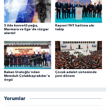
5 ilde kuvvetli yağış,
Kayseri YHT hattına sıkı
Marmara ve Ege'de rüzgar
takip
alarmı!
Bakan Uraloğlu'ndan
Çocuk adalet sisteminde
Memduh Çolakbayrakdar'a
yeni dönem
övgü
Yorumlar