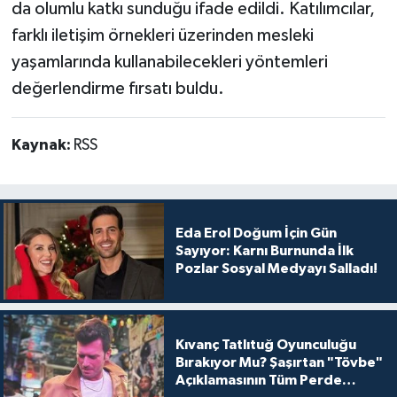
da olumlu katkı sunduğu ifade edildi. Katılımcılar,
farklı iletişim örnekleri üzerinden mesleki
yaşamlarında kullanabilecekleri yöntemleri
değerlendirme fırsatı buldu.
Kaynak:
RSS
Eda Erol Doğum İçin Gün
Sayıyor: Karnı Burnunda İlk
Pozlar Sosyal Medyayı Salladı!
Kıvanç Tatlıtuğ Oyunculuğu
Bırakıyor Mu? Şaşırtan "Tövbe"
Açıklamasının Tüm Perde