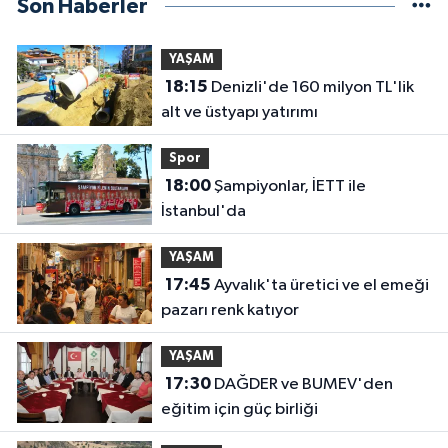
Son Haberler
YAŞAM
18:15
Denizli'de 160 milyon TL'lik
alt ve üstyapı yatırımı
Spor
18:00
Şampiyonlar, İETT ile
İstanbul'da
YAŞAM
17:45
Ayvalık'ta üretici ve el emeği
pazarı renk katıyor
YAŞAM
17:30
DAĞDER ve BUMEV'den
eğitim için güç birliği