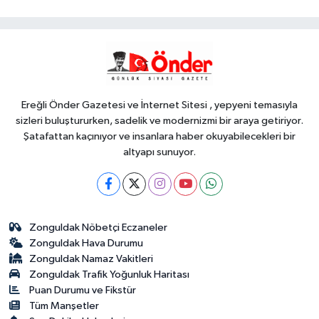
gençleri İzmir'de
YAŞAM
16:30
Minik Hazar Ali, ilk kez 'anne'
dedi
Ereğli Önder Gazetesi ve İnternet Sitesi , yepyeni temasıyla
sizleri buluştururken, sadelik ve modernizmi bir araya getiriyor.
Şatafattan kaçınıyor ve insanlara haber okuyabilecekleri bir
altyapı sunuyor.
Zonguldak Nöbetçi Eczaneler
Zonguldak Hava Durumu
Zonguldak Namaz Vakitleri
Zonguldak Trafik Yoğunluk Haritası
Puan Durumu ve Fikstür
Tüm Manşetler