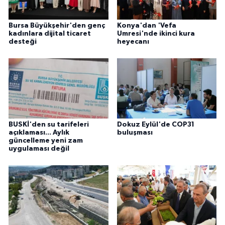
Bursa Büyükşehir'den genç
Konya'dan 'Vefa
kadınlara dijital ticaret
Umresi'nde ikinci kura
desteği
heyecanı
BUSKİ'den su tarifeleri
Dokuz Eylül'de COP31
açıklaması... Aylık
buluşması
güncelleme yeni zam
uygulaması değil