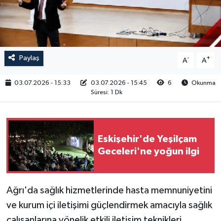
RESMİ İLAN
Paylaş
-
+
A
A
03.07.2026 - 15:33
03.07.2026 - 15:45
6
Okunma
Süresi: 1 Dk
Eskişehir'de Yeşilçam
Geceleri'ne yoğun ilgi
Ağrı'da sağlık hizmetlerinde hasta memnuniyetini
ve kurum içi iletişimi güçlendirmek amacıyla sağlık
çalışanlarına yönelik etkili iletişim teknikleri