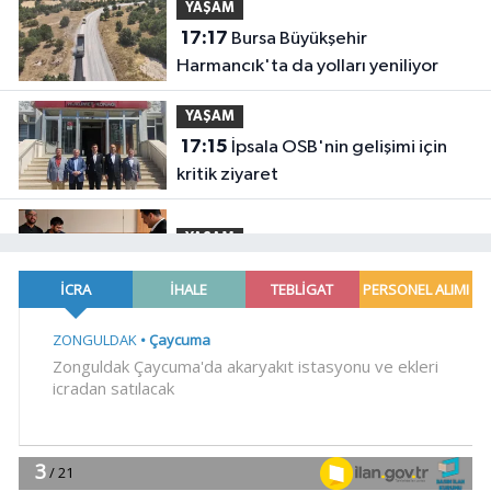
YAŞAM
17:17
Bursa Büyükşehir
Harmancık'ta da yolları yeniliyor
YAŞAM
17:15
İpsala OSB'nin gelişimi için
kritik ziyaret
YAŞAM
17:00
Ağrı'da toplu sünnet şöleni
YAŞAM
16:47
Osmangazi'de geleceğin
yüzücüleri sertifikalarını aldı
YAŞAM
16:45
Avrupa Drama Buluşmaları