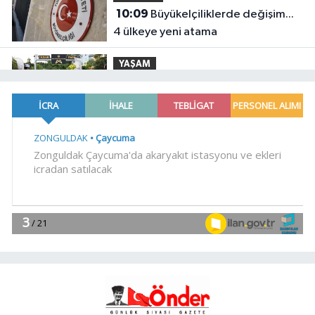
10:09
Büyükelçiliklerde değişim...
4 ülkeye yeni atama
YAŞAM
10:04
Mersin'de çocuklar trafik
kurallarını öğreniyor
Spor
09:57
Filenin Sultanları, İzmirli
çocuklara ilham oluyor
YAŞAM
09:46
Balıkesir'de edebiyatın
iyileştirici gücü konuşuldu
YAŞAM
09:38
Mersin'de çocuklar
geleneksel oyunlarla buluştu