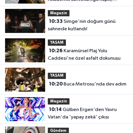
öğrencilere dönüş yolu
Magazin
10:33
Simge'nin doğum günü
sahnede kutlandı!
YAŞAM
10:26
Karamürsel Plaj Yolu
Caddesi'ne özel asfalt dokunuşu
YAŞAM
10:20
Buca Metrosu'nda dev adım
Magazin
10:14
Gülben Ergen'den Yavru
Vatan'da 'yapay zekâ' çıkışı
Gündem