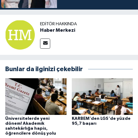
EDITÖR HAKKINDA
Haber Merkezi
Bunlar da ilginizi çekebilir
Üniversitelerde yeni
KARBEM'den LGS'de yüzde
dönem! Akademik
95,7 başarı
sahtekârlığa hapis,
öğrencilere dönüş yolu