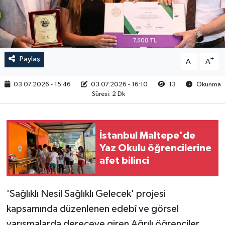
RESMİ İLAN
Paylaş
-
+
A
A
03.07.2026 - 15:46
03.07.2026 - 16:10
13
Okunma
Süresi: 2 Dk
İstanbul Maltepe'de
Yaz Okulu öğrencilerine
afet bilinci
'Sağlıklı Nesil Sağlıklı Gelecek' projesi
kapsamında düzenlenen edebî ve görsel
yarışmalarda dereceye giren Ağrılı öğrenciler,