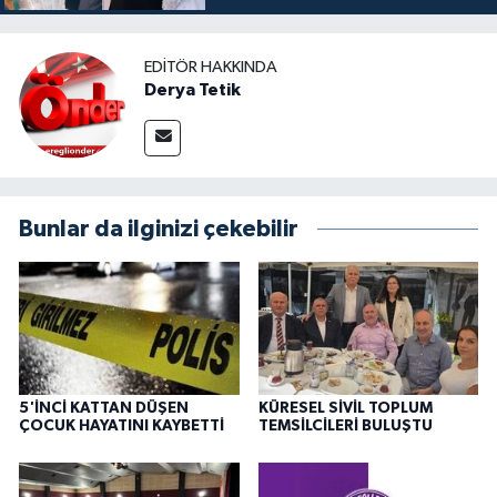
EDITÖR HAKKINDA
Derya Tetik
Bunlar da ilginizi çekebilir
5'İNCİ KATTAN DÜŞEN
KÜRESEL SİVİL TOPLUM
ÇOCUK HAYATINI KAYBETTİ
TEMSİLCİLERİ BULUŞTU