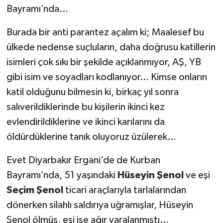
Bayramı’nda…
Burada bir anti parantez açalım ki; Maalesef bu
ülkede nedense suçluların, daha doğrusu katillerin
isimleri çok sıkı bir şekilde açıklanmıyor, AŞ, YB
gibi isim ve soyadları kodlanıyor… Kimse onların
katil olduğunu bilmesin ki, birkaç yıl sonra
salıverildiklerinde bu kişilerin ikinci kez
evlendirildiklerine ve ikinci karılarını da
öldürdüklerine tanık oluyoruz üzülerek…
Evet Diyarbakır Ergani’de de Kurban
Bayramı’nda, 51 yaşındaki
Hüseyin Şenol
ve eşi
Seçim Şenol
ticari araçlarıyla tarlalarından
dönerken silahlı saldırıya uğramışlar, Hüseyin
Şenol ölmüş, eşi ise ağır yaralanmıştı…