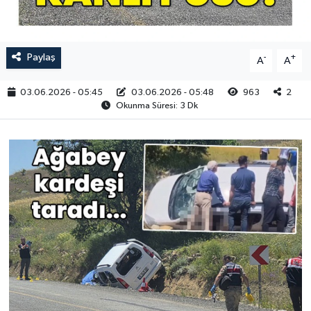
RESMİ İLAN
Paylaş
-
+
A
A
03.06.2026 - 05:45
03.06.2026 - 05:48
963
2
Okunma Süresi: 3 Dk