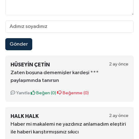
Gönder
2 ay önce
HÜSEYIN ÇETIN
Zaten boşuna dememişler kardeşi ***
paylaşımında tanırsın
Yanıtla
Beğen (
0
)
Beğenme (
0
)
2 ay önce
HALK HALK
Haber mi makalemi ne yazdınız anlamadım eleştiri
ile haberi karıştırmışsınız sıkıcı