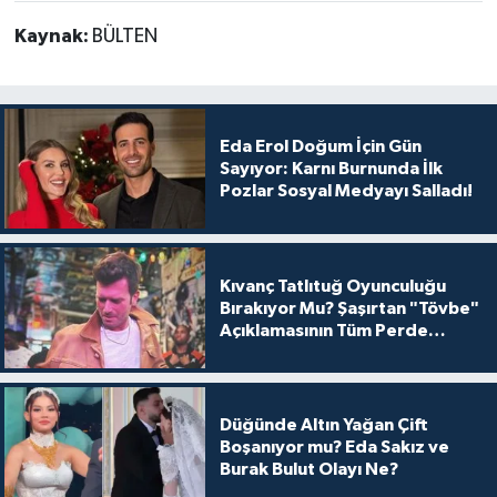
Kaynak:
BÜLTEN
Eda Erol Doğum İçin Gün
Sayıyor: Karnı Burnunda İlk
Pozlar Sosyal Medyayı Salladı!
Kıvanç Tatlıtuğ Oyunculuğu
Bırakıyor Mu? Şaşırtan "Tövbe"
Açıklamasının Tüm Perde
Arkası
Düğünde Altın Yağan Çift
Boşanıyor mu? Eda Sakız ve
Burak Bulut Olayı Ne?