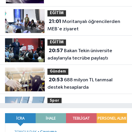
EĞİTİM
21:01
Moritanyalı öğrencilerden
MEB'e ziyaret
EĞİTİM
20:57
Bakan Tekin üniversite
adaylarıyla tecrübe paylaştı
Gündem
20:53
688 milyon TL tarımsal
destek hesaplarda
Spor
19:02
Yelkencilerin zorlu
mücadelesi ilk günde nefes kesti
YAŞAM