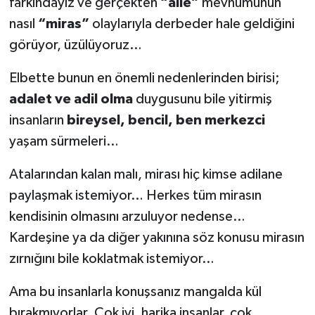
farkındayız ve gerçekten
“aile”
mevhumunun
nasıl
“miras”
olaylarıyla derbeder hale geldiğini
görüyor, üzülüyoruz…
Elbette bunun en önemli nedenlerinden birisi;
adalet ve adil olma
duygusunu bile yitirmiş
insanların
bireysel, bencil, ben merkezci
yaşam sürmeleri…
Atalarından kalan malı, mirası hiç kimse adilane
paylaşmak istemiyor… Herkes tüm mirasın
kendisinin olmasını arzuluyor nedense…
Kardeşine ya da diğer yakınına söz konusu mirasın
zırnığını bile koklatmak istemiyor…
Ama bu insanlarla konuşsanız mangalda kül
bırakmıyorlar. Çok iyi, harika insanlar, çok