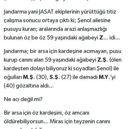
Jandarma yani JASAT ekiplerinin yürüttüğü titiz
çalışma sonucu ortaya çıktı ki; Şenol ailesine
pusuyu kuran; aralarında arazi anlaşmazlığı
bulunan öz be öz 59 yaşındaki ağabeyi
Z
… idi…
Jandarma; bir arsa için kardeşine acımayan, pusu
kurup canını alan 59 yaşındaki ağabeyi
Z.Ş
. (ölen
kardeşten dolayı biliyoruz ki soyadları Şenol) ile
oğulları
M.Ş
. (30),
S.Ş
. (27) ile damadı
M.Y
.’yi
(40) gözaltına aldı…
Ne acı değil mi?
Bir arsa için öz kardeşini, öz amcanı
öldürebiliyorsun… Miras için teyzenin canını