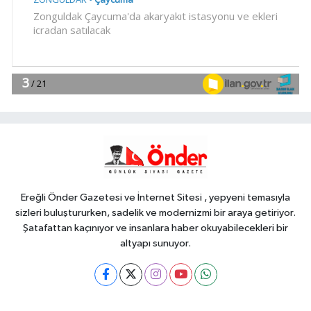
18:55
Bursa'da tarihi eser
operasyonu! 273 sikke ve 18 obje ele
geçirildi
YAŞAM
18:51
Eyüpsultan Meydanı
yenileniyor... İlk taşı Nuri Aslan koydu
Teknoloji
18:45
Yapay zeka genç
girişimcilere yeni kapılar açıyor
Ereğli Önder Gazetesi ve İnternet Sitesi , yepyeni temasıyla
sizleri buluştururken, sadelik ve modernizmi bir araya getiriyor.
Şatafattan kaçınıyor ve insanlara haber okuyabilecekleri bir
altyapı sunuyor.