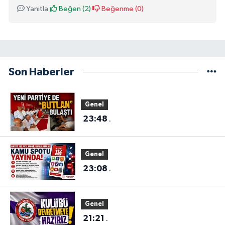
Yanıtla
Beğen (
2
)
Beğenme (
0
)
Son Haberler
Genel
23:48
.
Genel
23:08
.
Genel
21:21
.