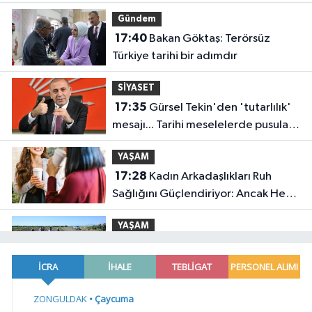
alabilir
Gündem
17:40
Bakan Göktaş: Terörsüz
Türkiye tarihi bir adımdır
SİYASET
17:35
Gürsel Tekin'den 'tutarlılık'
mesajı... Tarihi meselelerde pusula
net olmalı
YAŞAM
17:28
Kadın Arkadaşlıkları Ruh
Sağlığını Güçlendiriyor: Ancak Her
İlişki Destekleyici Değil
YAŞAM
17:23
Manisa Saruhanlı'ya
Büyükşehir'den tarımsal destek
Gündem