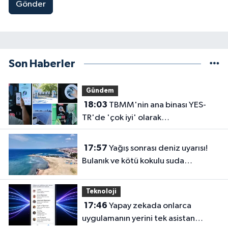
Gönder
Son Haberler
Gündem
18:03
TBMM'nin ana binası YES-
TR'de 'çok iyi' olarak
sertifikalandırıldı
17:57
Yağış sonrası deniz uyarısı!
Bulanık ve kötü kokulu suda
yüzmeyin
Teknoloji
17:46
Yapay zekada onlarca
uygulamanın yerini tek asistan