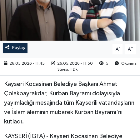
RESMİ İLAN
Paylaş
-
+
A
A
26.05.2026 - 11:45
26.05.2026 - 11:50
5
Okunma
Süresi: 1 Dk
Kayseri Kocasinan Belediye Başkanı Ahmet
Çolakbayrakdar, Kurban Bayramı dolayısıyla
yayımladığı mesajında tüm Kayserili vatandaşların
ve İslam âleminin mübarek Kurban Bayramı'nı
kutladı.
KAYSERİ (İGFA) - Kayseri Kocasinan Belediye