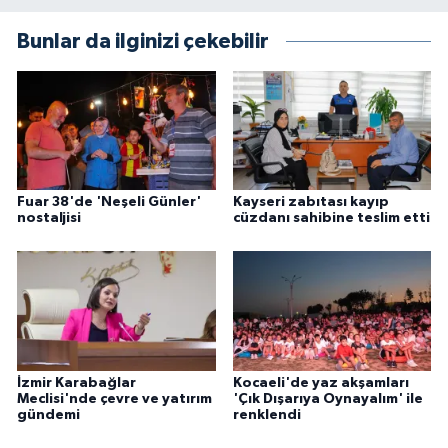
Bunlar da ilginizi çekebilir
Fuar 38'de 'Neşeli Günler'
Kayseri zabıtası kayıp
nostaljisi
cüzdanı sahibine teslim etti
İzmir Karabağlar
Kocaeli'de yaz akşamları
Meclisi'nde çevre ve yatırım
'Çık Dışarıya Oynayalım' ile
gündemi
renklendi