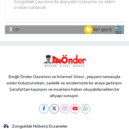
17:17
Marmara Adası açıklarında
arızalanan tekne kurtarıldı
YAŞAM
17:11
Manisa Büyükşehir 'sağlıklı
işyeri' sertifikasına kavuştu
EKONOMİ
17:06
BNP Paribas Cardif
Türkiye'nin İç Denetim Direktörü
Mustafa Güneş oldu
Ereğli Önder Gazetesi ve İnternet Sitesi , yepyeni temasıyla
sizleri buluştururken, sadelik ve modernizmi bir araya getiriyor.
Şatafattan kaçınıyor ve insanlara haber okuyabilecekleri bir
altyapı sunuyor.
Zonguldak Nöbetçi Eczaneler