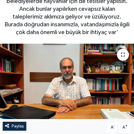
belediyelerde hayvanlar için de tesisler yapılsın.
Ancak bunlar yapılırken cevapsız kalan
RESMİ İLAN
taleplerimiz aklımıza geliyor ve üzülüyoruz.
Burada doğrudan insanımızla, vatandaşımızla ilgili
çok daha önemli ve büyük bir ihtiyaç var'
Paylaş
-
+
A
A