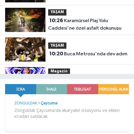
YAŞAM
10:26
Karamürsel Plaj Yolu
Caddesi'ne özel asfalt dokunuşu
YAŞAM
10:20
Buca Metrosu'nda dev adım
Magazin
10:14
Gülben Ergen'den Yavru
Vatan'da 'yapay zekâ' çıkışı
Gündem
10:09
Büyükelçiliklerde değişim...
4 ülkeye yeni atama
YAŞAM