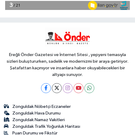
10:04
Mersin'de çocuklar trafik
kurallarını öğreniyor
Spor
09:57
Filenin Sultanları, İzmirli
çocuklara ilham oluyor
Ereğli Önder Gazetesi ve İnternet Sitesi , yepyeni temasıyla
sizleri buluştururken, sadelik ve modernizmi bir araya getiriyor.
Şatafattan kaçınıyor ve insanlara haber okuyabilecekleri bir
altyapı sunuyor.
Zonguldak Nöbetçi Eczaneler
Zonguldak Hava Durumu
Zonguldak Namaz Vakitleri
Zonguldak Trafik Yoğunluk Haritası
Puan Durumu ve Fikstür