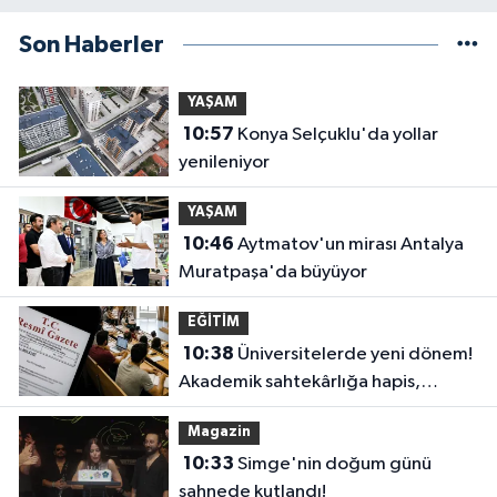
Son Haberler
YAŞAM
10:57
Konya Selçuklu'da yollar
yenileniyor
YAŞAM
10:46
Aytmatov'un mirası Antalya
Muratpaşa'da büyüyor
EĞİTİM
10:38
Üniversitelerde yeni dönem!
Akademik sahtekârlığa hapis,
öğrencilere dönüş yolu
Magazin
10:33
Simge'nin doğum günü
sahnede kutlandı!