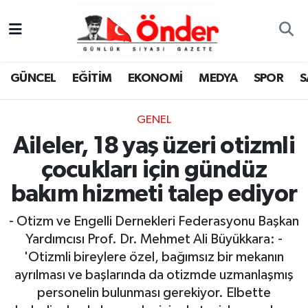
GÜNCEL
Zonguldak Nöbetçi Eczaneler
GÜNCEL
EĞİTİM
EKONOMİ
MEDYA
SPOR
S
EĞİTİM
Zonguldak Hava Durumu
GENEL
EKONOMİ
Zonguldak Namaz Vakitleri
Aileler, 18 yaş üzeri otizmli
MEDYA
Zonguldak Trafik Yoğunluk Haritası
çocukları için gündüz
bakım hizmeti talep ediyor
SPOR
TFF 3.Lig 4.Grup Puan Durumu ve Fikstür
- Otizm ve Engelli Dernekleri Federasyonu Başkan
SAĞLIK
Tüm Manşetler
Yardımcısı Prof. Dr. Mehmet Ali Büyükkara: -
'Otizmli bireylere özel, bağımsız bir mekanın
KÜLTÜR-SANAT
Son Dakika Haberleri
ayrılması ve başlarında da otizmde uzmanlaşmış
personelin bulunması gerekiyor. Elbette
YAŞAM
Haber Arşivi